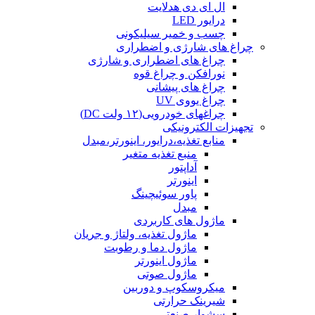
ال ای دی هدلایت
درایور LED
چسب و خمیر سیلیکونی
چراغ های شارژی و اضطراری
چراغ های اضطراری و شارژی
نورافکن و چراغ قوه
چراغ های پیشانی
چراغ یووی UV
چراغهای خودرویی(۱۲ ولت DC)
تجهیزات الکترونیکی
منابع تغذیه،درایور، اینورتر،مبدل
منبع تغذیه متغیر
آداپتور
اینورتر
پاور سوئیچینگ
مبدل
ماژول های کاربردی
ماژول تغذیه، ولتاژ و جریان
ماژول دما و رطوبت
ماژول اینورتر
ماژول صوتی
میکروسکوپ و دوربین
شیرینک حرارتی
سشوار صنعتی