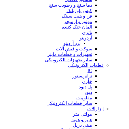
دما سنج و رطوبت سنج
کیس پاوربانک
فن و هیت سینک
موتور و آرمیچر
المان خنک کننده
باتری
آردوینو
برد آردینو
سوکت و فیش آلات
تجهیزات و قطعات ماینر
سایر تجهیزات الکترونیکی
قطعات الکترونیکی
IC
ترانزیستور
خازن
پل دیود
دیود
مقاومت
سایر قطعات الکترونیکی
ابزارآلات
مولتی متر
هیتر و هویه
مینی دریل