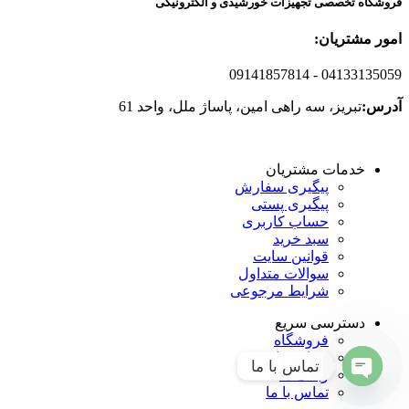
فروشگاه تخصصی تجهیزات خورشیدی و الکترونیکی
امور مشتریان:
09141857814
- 04133135059
آدرس:
تبریز، سه راهی امین، پاساژ ملل، واحد 61
خدمات مشتریان
پیگیری سفارش
پیگیری پستی
حساب کاربری
سبد خرید
قوانین سایت
سوالات متداول
شرایط مرجوعی
دسترسی سریع
فروشگاه
درباره ما
تماس با ما
وبلاگ ما
تماس با ما
Open
chaty