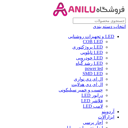
انتخاب دسته بندی
LED و تجهیزات روشنایی
COB LED
LED پروژکتوری
LED تابلویی
LED خودرویی
LED رشد گیاه
power led
SMD LED
ال ای دی نواری
ال ای دی هدلایت
چسب و خمیر سیلیکونی
درایور LED
فلاشر LED
لامپ LED
آردوینو
ابزارآلات
آچار پرسی
ابزار تعمیرات موبایل