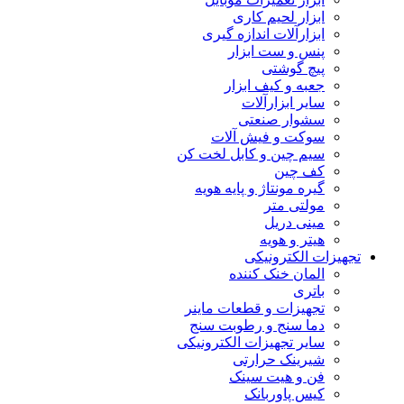
ابزار لحیم کاری
ابزارآلات اندازه گیری
پنس و ست ابزار
پیچ گوشتی
جعبه و کیف ابزار
سایر ابزارآلات
سشوار صنعتی
سوکت و فیش آلات
سیم چین و کابل لخت کن
کف چین
گیره مونتاژ و پایه هویه
مولتی متر
مینی دریل
هیتر و هویه
تجهیزات الکترونیکی
المان خنک کننده
باتری
تجهیزات و قطعات ماینر
دما سنج و رطوبت سنج
سایر تجهیزات الکترونیکی
شیرینک حرارتی
فن و هیت سینک
کیس پاوربانک