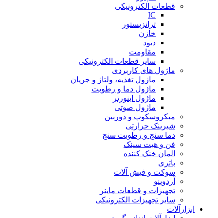
قطعات الکترونیکی
IC
ترانزیستور
خازن
دیود
مقاومت
سایر قطعات الکترونیکی
ماژول های کاربردی
ماژول تغذیه، ولتاژ و جریان
ماژول دما و رطوبت
ماژول اینورتر
ماژول صوتی
میکروسکوپ و دوربین
شیرینک حرارتی
دما سنج و رطوبت سنج
فن و هیت سینک
المان خنک کننده
باتری
سوکت و فیش آلات
آردوینو
تجهیزات و قطعات ماینر
سایر تجهیزات الکترونیکی
ابزارآلات