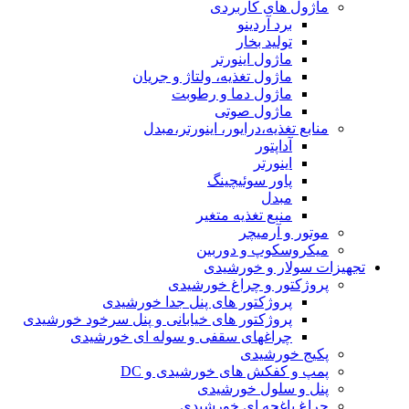
ماژول های کاربردی
برد آردینو
تولید بخار
ماژول اینورتر
ماژول تغذیه، ولتاژ و جریان
ماژول دما و رطوبت
ماژول صوتی
منابع تغذیه،درایور، اینورتر،مبدل
آداپتور
اینورتر
پاور سوئیچینگ
مبدل
منبع تغذیه متغیر
موتور و آرمیچر
میکروسکوپ و دوربین
تجهیزات سولار و خورشیدی
پروژکتور و چراغ خورشیدی
پروژکتور های پنل جدا خورشیدی
پروژکتور های خیابانی و پنل سرخود خورشیدی
چراغهای سقفی و سوله ای خورشیدی
پکیج خورشیدی
پمپ و کفکش های خورشیدی و DC
پنل و سلول خورشیدی
چراغ باغچه ای خورشیدی