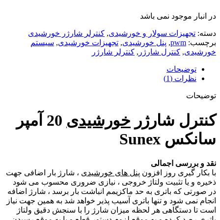
در انبار موجود نمی باشد
دسته:
تجهیزات سولار و خورشیدی
,
کنترلر شارژر خورشیدی
برچسب:
pwm
,
پنل خورشیدی
,
تجهیزات خورشیدی
,
سیستم
خورشیدی
,
کنترل شارژر
,
کنترلر شارژر
توضیحات
نظرات (1)
توضیحات
کنترل شارژر
خورشیدی
20 آمپر
سانکس Sunex
نقد و بررسی اجمالی
با بکار گیری روز افزون
پنل های خورشیدی
، شارژ بار اضافی جهت
ذخیره و یا تثبیت ولتاژ خروجی ، نیازی ضروری محسوب می شود
در صورتی که باتری به حد ماکزیمم انباشت بار برسد ، شارژ اضافه
انجام نمی شود و تنها باتری آسیب پذیر خواهد شد به همین جهت نیاز
است تا دستگاهی هر لحظه میزان شارژ را با سنجش دقیق ولتاژ
باتری رصد کرده و به موقع لزوم دستور قطع و یا به موقع رسیدن