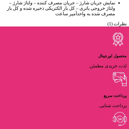
نمایش جریان شارژ – جریان مصرف کننده – ولتاژ شارژ –
ولتاژ خروجی باتری – کل بار الکتریکی ذخیره شده و کل بار
مصرف شده به واحدآمپر ساعت
نظرات (1)
محصول اورجینال
لذت خریدی مطمئن.
پرداخت سریع
پرداخت شتابی.