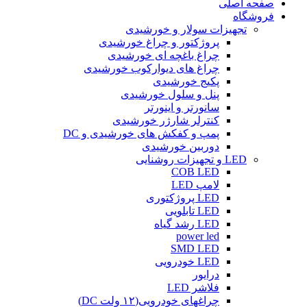
صفحه اصلی
فروشگاه
تجهیزات سولار و خورشیدی
پروژکتور و چراغ خورشیدی
چراغ باغچه ای خورشیدی
چراغ های دیوارکوب خورشیدی
پکیج خورشیدی
پنل و سلول خورشیدی
سانورتر و اینورتر
کنترلر شارژر خورشیدی
پمپ و کفکش های خورشیدی و DC
دوربین خورشیدی
LED و تجهیزات روشنایی
COB LED
لامپ LED
LED پروژکتوری
LED تابلویی
LED رشد گیاه
power led
SMD LED
LED خودرویی
درایور
فلاشر LED
چراغهای خودرویی(۱۲ ولت DC)