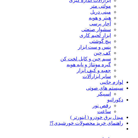
ابزارآلات اندازه گیری
مولتی متر
مینی دریل
هیتر و هویه
آچار پرسی
سشوار صنعتی
ابزار لحیم کاری
پیچ گوشتی
پنس و ست ابزار
کف چین
سیم چین و کابل لخت کن
گیره مونتاژ و پایه هویه
جعبه و کیف ابزار
سایر ابزارآلات
لوازم جانبی
سیستم های صوتی
اسپیکر
دکوراتیو
رقص نور
ساعت
مبدل برق خودرو ( اینورتر )
راهنمای خرید محصولات خورشیدی؟!