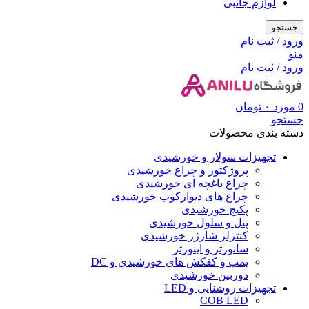
لوازم جانبی
جستجو
ورود / ثبت نام
منو
ورود / ثبت نام
0
مورد
۰
تومان
جستجو
دسته بندی محصولات
تجهیزات سولار و خورشیدی
پروژکتور و چراغ خورشیدی
چراغ باغچه ای خورشیدی
چراغ های دیوارکوب خورشیدی
پکیج خورشیدی
پنل و سلول خورشیدی
کنترلر شارژر خورشیدی
سانورتر و اینورتر
پمپ و کفکش های خورشیدی و DC
دوربین خورشیدی
تجهیزات روشنایی و LED
COB LED