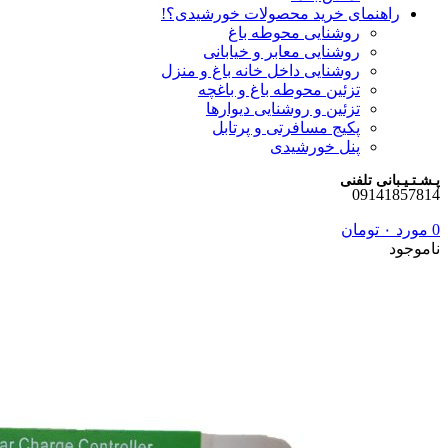
راهنمای خرید محصولات خورشیدی؟!
روشنایی محوطه باغ
روشنایی معابر و خیابانی
روشنایی داخل خانه باغ و منزل
تزئین محوطه باغ و باغچه
تزئین و روشنایی دیوارها
پکیج مسافرتی و پرتابل
پنل خورشیدی
پـشـتـیـبانی تلفنی
09141857814
0
مورد
۰
تومان
ناموجود