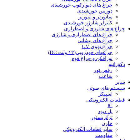
چراغ های دیوارکوب خورشیدی
دوربین خورشیدی
سانورتر و اینورتر
کنترلر شارژر خورشیدی
چراغ های شارژی و اضطراری
چراغ های اضطراری و شارژی
چراغ های پیشانی
چراغ یووی UV
چراغهای خودرویی(۱۲ ولت DC)
نورافکن و چراغ قوه
دکوراتیو
رقص نور
ساعت
سایر
سیستم های صوتی
اسپیکر
قطعات الکترونیکی
IC
پل دیود
ترانزیستور
خازن
سایر قطعات الکترونیکی
مقاومت