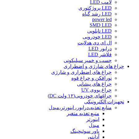
لامپ LED
LED پروژکتوری
LED رشد گیاه
power led
SMD LED
LED تابلویی
LED خودرویی
ال ای دی هدلایت
درایور LED
فلاشر LED
چسب و خمیر سیلیکونی
چراغ های شارژی و اضطراری
چراغ های اضطراری و شارژی
نورافکن و چراغ قوه
چراغ های پیشانی
چراغ یووی UV
چراغهای خودرویی(۱۲ ولت DC)
تجهیزات الکترونیکی
منابع تغذیه،درایور، اینورتر،مبدل
منبع تغذیه متغیر
اینورتر
مبدل
پاور سوئیچینگ
آداپتور