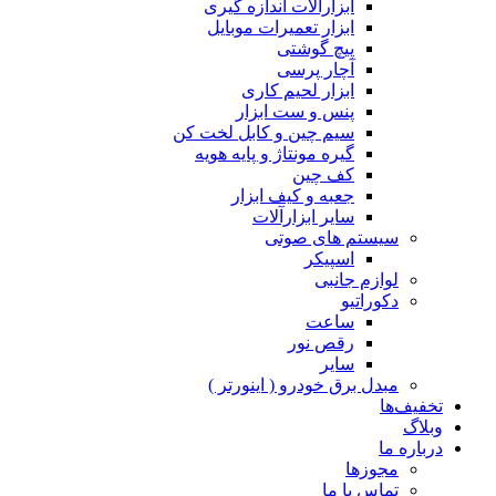
ابزارآلات اندازه گیری
ابزار تعمیرات موبایل
پیچ گوشتی
آچار پرسی
ابزار لحیم کاری
پنس و ست ابزار
سیم چین و کابل لخت کن
گیره مونتاژ و پایه هویه
کف چین
جعبه و کیف ابزار
سایر ابزارآلات
سیستم های صوتی
اسپیکر
لوازم جانبی
دکوراتیو
ساعت
رقص نور
سایر
مبدل برق خودرو ( اینورتر )
تخفیف‌ها
وبلاگ
درباره ما
مجوزها
تماس با ما