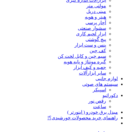
ابزارآلات اندازه گیری
مولتی متر
مینی دریل
هیتر و هویه
آچار پرسی
سشوار صنعتی
ابزار لحیم کاری
پیچ گوشتی
پنس و ست ابزار
کف چین
سیم چین و کابل لخت کن
گیره مونتاژ و پایه هویه
جعبه و کیف ابزار
سایر ابزارآلات
لوازم جانبی
سیستم های صوتی
اسپیکر
دکوراتیو
رقص نور
ساعت
مبدل برق خودرو ( اینورتر )
راهنمای خرید محصولات خورشیدی؟!