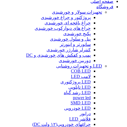
صفحه اصلی
فروشگاه
تجهیزات سولار و خورشیدی
پروژکتور و چراغ خورشیدی
چراغ باغچه ای خورشیدی
چراغ های دیوارکوب خورشیدی
پکیج خورشیدی
پنل و سلول خورشیدی
سانورتر و اینورتر
کنترلر شارژر خورشیدی
پمپ و کفکش های خورشیدی و DC
دوربین خورشیدی
LED و تجهیزات روشنایی
COB LED
لامپ LED
LED پروژکتوری
LED تابلویی
LED رشد گیاه
power led
SMD LED
LED خودرویی
درایور
فلاشر LED
چراغهای خودرویی(۱۲ ولت DC)