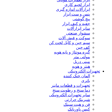
ابزار لحیم کاری
ابزارآلات اندازه گیری
پنس و ست ابزار
پیچ گوشتی
جعبه و کیف ابزار
سایر ابزارآلات
سشوار صنعتی
سوکت و فیش آلات
سیم چین و کابل لخت کن
کف چین
گیره مونتاژ و پایه هویه
مولتی متر
مینی دریل
هیتر و هویه
تجهیزات الکترونیکی
المان خنک کننده
باتری
تجهیزات و قطعات ماینر
دما سنج و رطوبت سنج
سایر تجهیزات الکترونیکی
شیرینک حرارتی
فن و هیت سینک
کیس پاوربانک