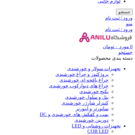
لوازم جانبی
جستجو
ورود / ثبت نام
منو
ورود / ثبت نام
0
مورد
۰
تومان
جستجو
دسته بندی محصولات
تجهیزات سولار و خورشیدی
پروژکتور و چراغ خورشیدی
چراغ باغچه ای خورشیدی
چراغ های دیوارکوب خورشیدی
پکیج خورشیدی
پنل و سلول خورشیدی
کنترلر شارژر خورشیدی
سانورتر و اینورتر
پمپ و کفکش های خورشیدی و DC
دوربین خورشیدی
تجهیزات روشنایی و LED
COB LED