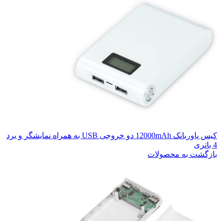
کیس پاوربانک 12000mAh دو خروجی USB به همراه نمایشگر و برد
4 باتری
بازگشت به محصولات