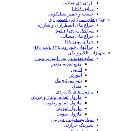
ال ای دی هدلایت
درایور LED
چسب و خمیر سیلیکونی
چراغ های شارژی و اضطراری
چراغ های اضطراری و شارژی
نورافکن و چراغ قوه
چراغ های پیشانی
چراغ یووی UV
چراغهای خودرویی(۱۲ ولت DC)
تجهیزات الکترونیکی
منابع تغذیه،درایور، اینورتر،مبدل
منبع تغذیه متغیر
آداپتور
اینورتر
پاور سوئیچینگ
مبدل
ماژول های کاربردی
ماژول تغذیه، ولتاژ و جریان
ماژول دما و رطوبت
ماژول اینورتر
ماژول صوتی
میکروسکوپ و دوربین
شیرینک حرارتی
سشوار صنعتی