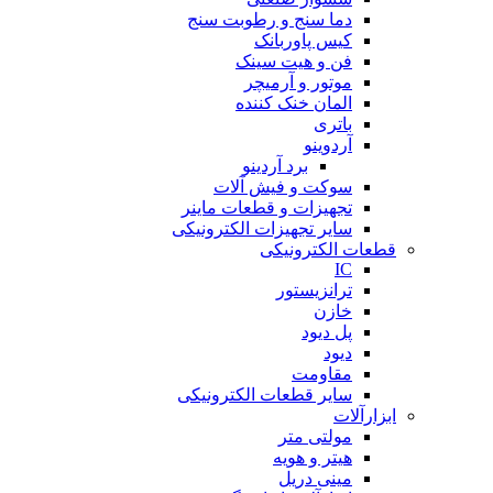
دما سنج و رطوبت سنج
کیس پاوربانک
فن و هیت سینک
موتور و آرمیچر
المان خنک کننده
باتری
آردوینو
برد آردینو
سوکت و فیش آلات
تجهیزات و قطعات ماینر
سایر تجهیزات الکترونیکی
قطعات الکترونیکی
IC
ترانزیستور
خازن
پل دیود
دیود
مقاومت
سایر قطعات الکترونیکی
ابزارآلات
مولتی متر
هیتر و هویه
مینی دریل