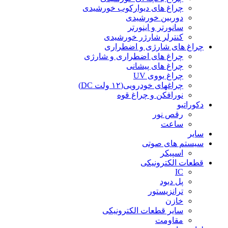
چراغ های دیوارکوب خورشیدی
دوربین خورشیدی
سانورتر و اینورتر
کنترلر شارژر خورشیدی
چراغ های شارژی و اضطراری
چراغ های اضطراری و شارژی
چراغ های پیشانی
چراغ یووی UV
چراغهای خودرویی(۱۲ ولت DC)
نورافکن و چراغ قوه
دکوراتیو
رقص نور
ساعت
سایر
سیستم های صوتی
اسپیکر
قطعات الکترونیکی
IC
پل دیود
ترانزیستور
خازن
سایر قطعات الکترونیکی
مقاومت