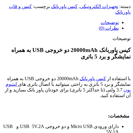
دسته:
تجهیزات الکترونیکی
,
کیس پاوربانک
برچسب:
کیس و قاب
پاوربانک
توضیحات
نظرات (0)
توضیحات
کیس پاوربانک 20000mAh دو خروجی USB به همراه
نمایشگر و برد 5 باتری
با استفاده از
کیس پاوربانک
20000mAh دو خروجی USB به همراه
نمایشگر و برد 5 باتری به راحتی میتوانید با اتصال باتری های
لیتیوم
یون
3.7 ولتی (تا حداکثر 5 باتری) برای خودتان پاور بانک بسازید و از
آن استفاده کنید.
مشخصات:
دارای ورودی Micro USB و دو خروجی USB 5V.2A و USB
5V.1A