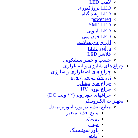
لامپ LED
LED پروژکتوری
LED رشد گیاه
power led
SMD LED
LED تابلویی
LED خودرویی
ال ای دی هدلایت
درایور LED
فلاشر LED
چسب و خمیر سیلیکونی
چراغ های شارژی و اضطراری
چراغ های اضطراری و شارژی
نورافکن و چراغ قوه
چراغ های پیشانی
چراغ یووی UV
چراغهای خودرویی(۱۲ ولت DC)
تجهیزات الکترونیکی
منابع تغذیه،درایور، اینورتر،مبدل
منبع تغذیه متغیر
اینورتر
مبدل
پاور سوئیچینگ
آداپتور