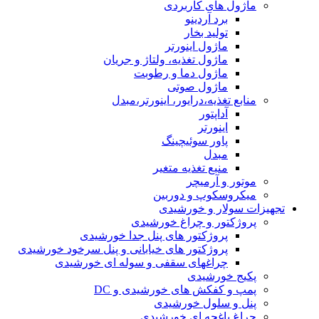
ماژول های کاربردی
برد آردینو
تولید بخار
ماژول اینورتر
ماژول تغذیه، ولتاژ و جریان
ماژول دما و رطوبت
ماژول صوتی
منابع تغذیه،درایور، اینورتر،مبدل
آداپتور
اینورتر
پاور سوئیچینگ
مبدل
منبع تغذیه متغیر
موتور و آرمیچر
میکروسکوپ و دوربین
تجهیزات سولار و خورشیدی
پروژکتور و چراغ خورشیدی
پروژکتور های پنل جدا خورشیدی
پروژکتور های خیابانی و پنل سرخود خورشیدی
چراغهای سقفی و سوله ای خورشیدی
پکیج خورشیدی
پمپ و کفکش های خورشیدی و DC
پنل و سلول خورشیدی
چراغ باغچه ای خورشیدی