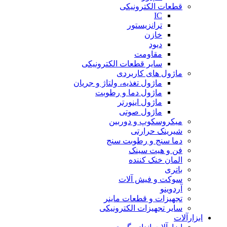
قطعات الکترونیکی
IC
ترانزیستور
خازن
دیود
مقاومت
سایر قطعات الکترونیکی
ماژول های کاربردی
ماژول تغذیه، ولتاژ و جریان
ماژول دما و رطوبت
ماژول اینورتر
ماژول صوتی
میکروسکوپ و دوربین
شیرینک حرارتی
دما سنج و رطوبت سنج
فن و هیت سینک
المان خنک کننده
باتری
سوکت و فیش آلات
آردوینو
تجهیزات و قطعات ماینر
سایر تجهیزات الکترونیکی
ابزارآلات