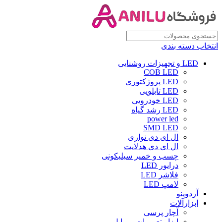
انتخاب دسته بندی
LED و تجهیزات روشنایی
COB LED
LED پروژکتوری
LED تابلویی
LED خودرویی
LED رشد گیاه
power led
SMD LED
ال ای دی نواری
ال ای دی هدلایت
چسب و خمیر سیلیکونی
درایور LED
فلاشر LED
لامپ LED
آردوینو
ابزارآلات
آچار پرسی
ابزار تعمیرات موبایل