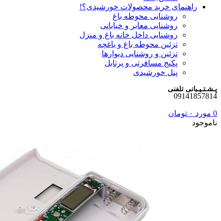
راهنمای خرید محصولات خورشیدی؟!
روشنایی محوطه باغ
روشنایی معابر و خیابانی
روشنایی داخل خانه باغ و منزل
تزئین محوطه باغ و باغچه
تزئین و روشنایی دیوارها
پکیج مسافرتی و پرتابل
پنل خورشیدی
پـشـتـیـبانی تلفنی
09141857814
0
مورد
۰
تومان
ناموجود