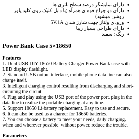
دارای نمایشگر درصد سطح باتری ها
دارای دو چراغ قوه ی همراه (با دابل کلیک روی کلید پاور
روشن میشود)
ورودی ولتاژ جهت شارژ شدن 5V.1A
دارای طراحی بسیار زیبا
رنگ : سفید
Power Bank Case 5×18650
Features
1. Dual USB DIY 18650 Battery Charger Power Bank case with
LED display flashlight.
2. Standard USB output interface, mobile phone data line can also
charge itself.
3. Intelligent charging control resulting from discharging and short-
circuiting the circuit
4. Plug and play using the USB port of the power port, plug in the
data line to realize the portable charging at any time.
5. Support 18650 Li-battery replacement. Easy to use and secure.
6. It can also be used as a charger for 18650 batteries.
7. You can choose a battery to meet your needs, daily charging,
when and wherever possible, without power, reduce the trouble.
Parameters