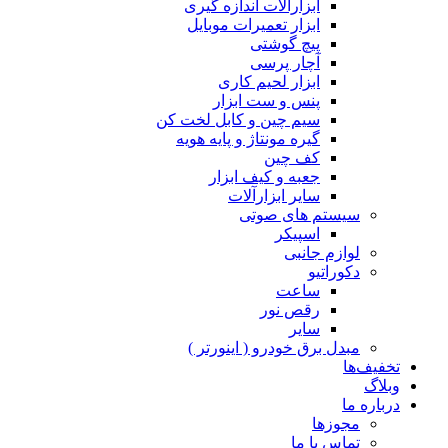
ابزارآلات اندازه گیری
ابزار تعمیرات موبایل
پیچ گوشتی
آچار پرسی
ابزار لحیم کاری
پنس و ست ابزار
سیم چین و کابل لخت کن
گیره مونتاژ و پایه هویه
کف چین
جعبه و کیف ابزار
سایر ابزارآلات
سیستم های صوتی
اسپیکر
لوازم جانبی
دکوراتیو
ساعت
رقص نور
سایر
مبدل برق خودرو ( اینورتر )
تخفیف‌ها
وبلاگ
درباره ما
مجوزها
تماس با ما