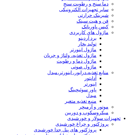
دما سنج و رطوبت سنج
سایر تجهیزات الکترونیکی
شیرینک حرارتی
فن و هیت سینک
کیس پاوربانک
ماژول های کاربردی
برد آردینو
تولید بخار
ماژول اینورتر
ماژول تغذیه، ولتاژ و جریان
ماژول دما و رطوبت
ماژول صوتی
منابع تغذیه،درایور، اینورتر،مبدل
آداپتور
اینورتر
پاور سوئیچینگ
مبدل
منبع تغذیه متغیر
موتور و آرمیچر
میکروسکوپ و دوربین
تجهیزات سولار و خورشیدی
پروژکتور و چراغ خورشیدی
پروژکتور های پنل جدا خورشیدی