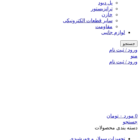
پل دیود
ترانزیستور
خازن
سایر قطعات الکترونیکی
مقاومت
لوازم جانبی
جستجو
ورود / ثبت نام
منو
ورود / ثبت نام
0
مورد
۰
تومان
جستجو
دسته بندی محصولات
تجهیزات سولار و خورشیدی