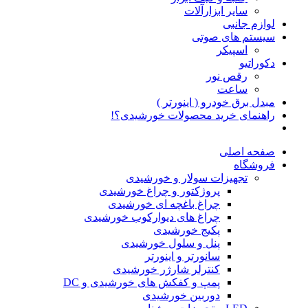
سایر ابزارآلات
لوازم جانبی
سیستم های صوتی
اسپیکر
دکوراتیو
رقص نور
ساعت
مبدل برق خودرو ( اینورتر )
راهنمای خرید محصولات خورشیدی؟!
صفحه اصلی
فروشگاه
تجهیزات سولار و خورشیدی
پروژکتور و چراغ خورشیدی
چراغ باغچه ای خورشیدی
چراغ های دیوارکوب خورشیدی
پکیج خورشیدی
پنل و سلول خورشیدی
سانورتر و اینورتر
کنترلر شارژر خورشیدی
پمپ و کفکش های خورشیدی و DC
دوربین خورشیدی