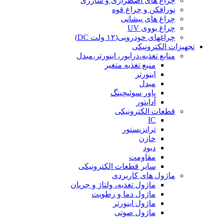
چراغ های اضطراری و شارژی
نورافکن و چراغ قوه
چراغ های پیشانی
چراغ یووی UV
چراغهای خودرویی(۱۲ ولت DC)
تجهیزات الکترونیکی
منابع تغذیه،درایور، اینورتر،مبدل
منبع تغذیه متغیر
اینورتر
مبدل
پاور سوئیچینگ
آداپتور
قطعات الکترونیکی
IC
ترانزیستور
خازن
دیود
مقاومت
سایر قطعات الکترونیکی
ماژول های کاربردی
ماژول تغذیه، ولتاژ و جریان
ماژول دما و رطوبت
ماژول اینورتر
ماژول صوتی