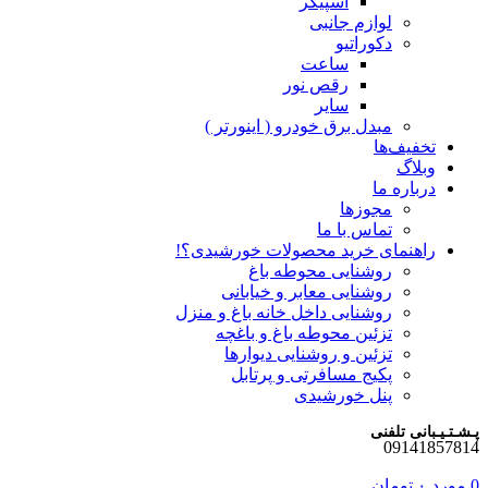
اسپیکر
لوازم جانبی
دکوراتیو
ساعت
رقص نور
سایر
مبدل برق خودرو ( اینورتر )
تخفیف‌ها
وبلاگ
درباره ما
مجوزها
تماس با ما
راهنمای خرید محصولات خورشیدی؟!
روشنایی محوطه باغ
روشنایی معابر و خیابانی
روشنایی داخل خانه باغ و منزل
تزئین محوطه باغ و باغچه
تزئین و روشنایی دیوارها
پکیج مسافرتی و پرتابل
پنل خورشیدی
پـشـتـیـبانی تلفنی
09141857814
0
مورد
۰
تومان