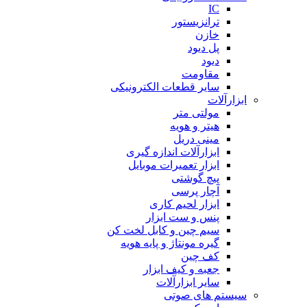
IC
ترانزیستور
خازن
پل دیود
دیود
مقاومت
سایر قطعات الکترونیکی
ابزارآلات
مولتی متر
هیتر و هویه
مینی دریل
ابزارآلات اندازه گیری
ابزار تعمیرات موبایل
پیچ گوشتی
آچار پرسی
ابزار لحیم کاری
پنس و ست ابزار
سیم چین و کابل لخت کن
گیره مونتاژ و پایه هویه
کف چین
جعبه و کیف ابزار
سایر ابزارآلات
سیستم های صوتی