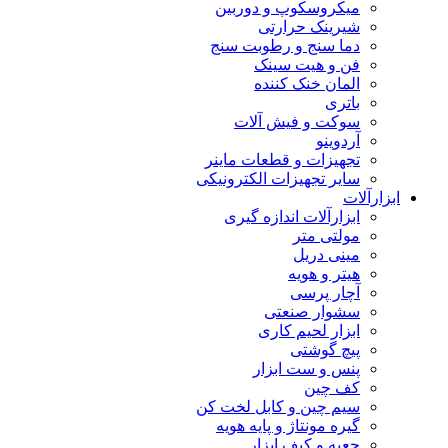
میکروسکوپ و دوربین
شیرینک حرارتی
دما سنج و رطوبت سنج
فن و هیت سینک
المان خنک کننده
باتری
سوکت و فیش آلات
آردوینو
تجهیزات و قطعات ماینر
سایر تجهیزات الکترونیکی
ابزارآلات
ابزارآلات اندازه گیری
مولتی متر
مینی دریل
هیتر و هویه
آچار پرسی
سشوار صنعتی
ابزار لحیم کاری
پیچ گوشتی
پنس و ست ابزار
کف چین
سیم چین و کابل لخت کن
گیره مونتاژ و پایه هویه
جعبه و کیف ابزار