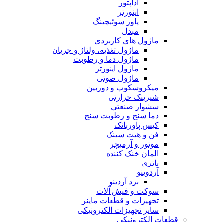
آداپتور
اینورتر
پاور سوئیچینگ
مبدل
ماژول های کاربردی
ماژول تغذیه، ولتاژ و جریان
ماژول دما و رطوبت
ماژول اینورتر
ماژول صوتی
میکروسکوپ و دوربین
شیرینک حرارتی
سشوار صنعتی
دما سنج و رطوبت سنج
کیس پاوربانک
فن و هیت سینک
موتور و آرمیچر
المان خنک کننده
باتری
آردوینو
برد آردینو
سوکت و فیش آلات
تجهیزات و قطعات ماینر
سایر تجهیزات الکترونیکی
قطعات الکترونیکی