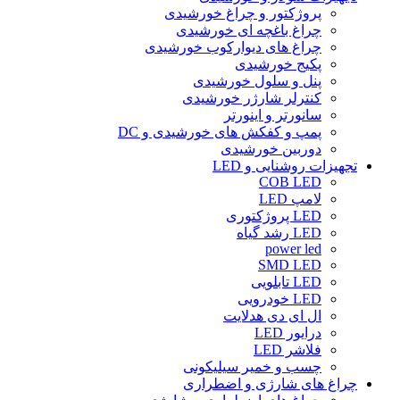
پروژکتور و چراغ خورشیدی
چراغ باغچه ای خورشیدی
چراغ های دیوارکوب خورشیدی
پکیج خورشیدی
پنل و سلول خورشیدی
کنترلر شارژر خورشیدی
سانورتر و اینورتر
پمپ و کفکش های خورشیدی و DC
دوربین خورشیدی
تجهیزات روشنایی و LED
COB LED
لامپ LED
LED پروژکتوری
LED رشد گیاه
power led
SMD LED
LED تابلویی
LED خودرویی
ال ای دی هدلایت
درایور LED
فلاشر LED
چسب و خمیر سیلیکونی
چراغ های شارژی و اضطراری