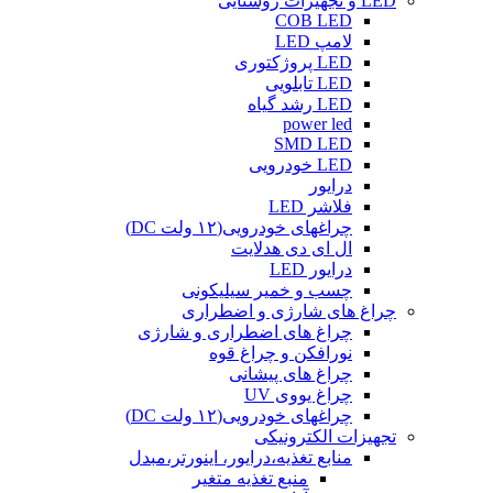
LED و تجهیزات روشنایی
COB LED
لامپ LED
LED پروژکتوری
LED تابلویی
LED رشد گیاه
power led
SMD LED
LED خودرویی
درایور
فلاشر LED
چراغهای خودرویی(۱۲ ولت DC)
ال ای دی هدلایت
درایور LED
چسب و خمیر سیلیکونی
چراغ های شارژی و اضطراری
چراغ های اضطراری و شارژی
نورافکن و چراغ قوه
چراغ های پیشانی
چراغ یووی UV
چراغهای خودرویی(۱۲ ولت DC)
تجهیزات الکترونیکی
منابع تغذیه،درایور، اینورتر،مبدل
منبع تغذیه متغیر