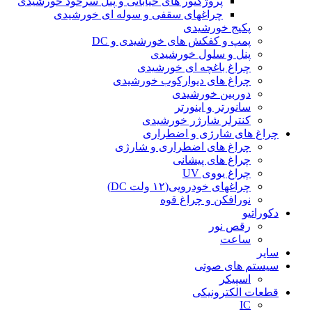
پروژکتور های خیابانی و پنل سرخود خورشیدی
چراغهای سقفی و سوله ای خورشیدی
پکیج خورشیدی
پمپ و کفکش های خورشیدی و DC
پنل و سلول خورشیدی
چراغ باغچه ای خورشیدی
چراغ های دیوارکوب خورشیدی
دوربین خورشیدی
سانورتر و اینورتر
کنترلر شارژر خورشیدی
چراغ های شارژی و اضطراری
چراغ های اضطراری و شارژی
چراغ های پیشانی
چراغ یووی UV
چراغهای خودرویی(۱۲ ولت DC)
نورافکن و چراغ قوه
دکوراتیو
رقص نور
ساعت
سایر
سیستم های صوتی
اسپیکر
قطعات الکترونیکی
IC