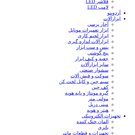
فلاشر LED
لامپ LED
آردوینو
ابزارآلات
آچار پرسی
ابزار تعمیرات موبایل
ابزار لحیم کاری
ابزارآلات اندازه گیری
پنس و ست ابزار
پیچ گوشتی
جعبه و کیف ابزار
سایر ابزارآلات
سشوار صنعتی
سوکت و فیش آلات
سیم چین و کابل لخت کن
کف چین
گیره مونتاژ و پایه هویه
مولتی متر
مینی دریل
هیتر و هویه
تجهیزات الکترونیکی
المان خنک کننده
باتری
تجهیزات و قطعات ماینر