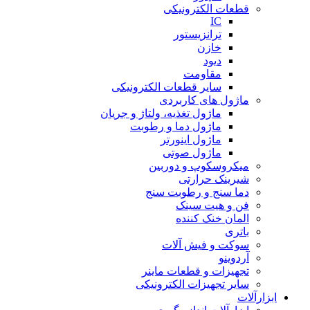
قطعات الکترونیکی
IC
ترانزیستور
خازن
دیود
مقاومت
سایر قطعات الکترونیکی
ماژول های کاربردی
ماژول تغذیه، ولتاژ و جریان
ماژول دما و رطوبت
ماژول اینورتر
ماژول صوتی
میکروسکوپ و دوربین
شیرینک حرارتی
دما سنج و رطوبت سنج
فن و هیت سینک
المان خنک کننده
باتری
سوکت و فیش آلات
آردوینو
تجهیزات و قطعات ماینر
سایر تجهیزات الکترونیکی
ابزارآلات