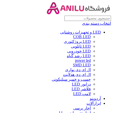
انتخاب دسته بندی
LED و تجهیزات روشنایی
COB LED
LED پروژکتوری
LED تابلویی
LED خودرویی
LED رشد گیاه
power led
SMD LED
ال ای دی نواری
ال ای دی هدلایت
چسب و خمیر سیلیکونی
درایور LED
فلاشر LED
لامپ LED
آردوینو
ابزارآلات
آچار پرسی
ابزار تعمیرات موبایل