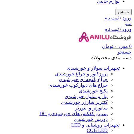
لوازم جانبی
جستجو
ورود / ثبت نام
منو
ورود / ثبت نام
0
مورد
۰
تومان
جستجو
دسته بندی محصولات
تجهیزات سولار و خورشیدی
پروژکتور و چراغ خورشیدی
چراغ باغچه ای خورشیدی
چراغ های دیوارکوب خورشیدی
پکیج خورشیدی
پنل و سلول خورشیدی
کنترلر شارژر خورشیدی
سانورتر و اینورتر
پمپ و کفکش های خورشیدی و DC
دوربین خورشیدی
تجهیزات روشنایی و LED
COB LED