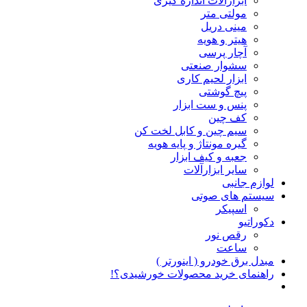
ابزارآلات اندازه گیری
مولتی متر
مینی دریل
هیتر و هویه
آچار پرسی
سشوار صنعتی
ابزار لحیم کاری
پیچ گوشتی
پنس و ست ابزار
کف چین
سیم چین و کابل لخت کن
گیره مونتاژ و پایه هویه
جعبه و کیف ابزار
سایر ابزارآلات
لوازم جانبی
سیستم های صوتی
اسپیکر
دکوراتیو
رقص نور
ساعت
مبدل برق خودرو ( اینورتر )
راهنمای خرید محصولات خورشیدی؟!