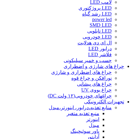
لامپ LED
LED پروژکتوری
LED رشد گیاه
power led
SMD LED
LED تابلویی
LED خودرویی
ال ای دی هدلایت
درایور LED
فلاشر LED
چسب و خمیر سیلیکونی
چراغ های شارژی و اضطراری
چراغ های اضطراری و شارژی
نورافکن و چراغ قوه
چراغ های پیشانی
چراغ یووی UV
چراغهای خودرویی(۱۲ ولت DC)
تجهیزات الکترونیکی
منابع تغذیه،درایور، اینورتر،مبدل
منبع تغذیه متغیر
اینورتر
مبدل
پاور سوئیچینگ
آداپتور