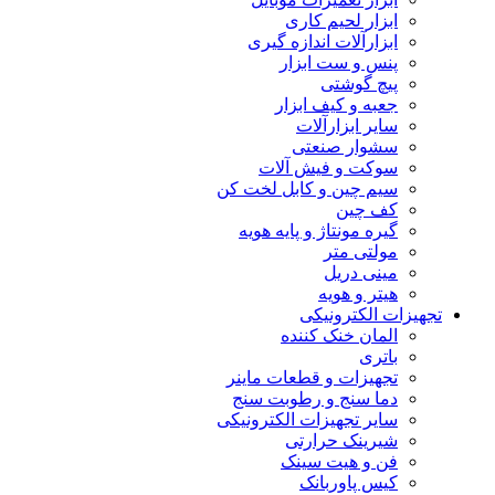
ابزار لحیم کاری
ابزارآلات اندازه گیری
پنس و ست ابزار
پیچ گوشتی
جعبه و کیف ابزار
سایر ابزارآلات
سشوار صنعتی
سوکت و فیش آلات
سیم چین و کابل لخت کن
کف چین
گیره مونتاژ و پایه هویه
مولتی متر
مینی دریل
هیتر و هویه
تجهیزات الکترونیکی
المان خنک کننده
باتری
تجهیزات و قطعات ماینر
دما سنج و رطوبت سنج
سایر تجهیزات الکترونیکی
شیرینک حرارتی
فن و هیت سینک
کیس پاوربانک