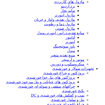
ماژول های کاربردی
برد آردینو
تولید بخار
ماژول اینورتر
ماژول تغذیه، ولتاژ و جریان
ماژول دما و رطوبت
ماژول صوتی
منابع تغذیه،درایور، اینورتر،مبدل
آداپتور
اینورتر
پاور سوئیچینگ
مبدل
منبع تغذیه متغیر
موتور و آرمیچر
میکروسکوپ و دوربین
تجهیزات سولار و خورشیدی
پروژکتور و چراغ خورشیدی
پروژکتور های پنل جدا خورشیدی
پروژکتور های خیابانی و پنل سرخود خورشیدی
چراغهای سقفی و سوله ای خورشیدی
پکیج خورشیدی
پمپ و کفکش های خورشیدی و DC
پنل و سلول خورشیدی
چراغ باغچه ای خورشیدی