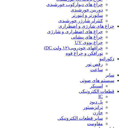
چراغ های دیوارکوب خورشیدی
دوربین خورشیدی
سانورتر و اینورتر
کنترلر شارژر خورشیدی
چراغ های شارژی و اضطراری
چراغ های اضطراری و شارژی
چراغ های پیشانی
چراغ یووی UV
چراغهای خودرویی(۱۲ ولت DC)
نورافکن و چراغ قوه
دکوراتیو
رقص نور
ساعت
سایر
سیستم های صوتی
اسپیکر
قطعات الکترونیکی
IC
پل دیود
ترانزیستور
خازن
سایر قطعات الکترونیکی
مقاومت