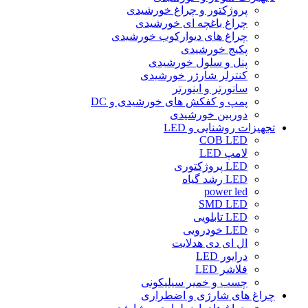
پروژکتور و چراغ خورشیدی
چراغ باغچه ای خورشیدی
چراغ های دیوارکوب خورشیدی
پکیج خورشیدی
پنل و سلول خورشیدی
کنترلر شارژر خورشیدی
سانورتر و اینورتر
پمپ و کفکش های خورشیدی و DC
دوربین خورشیدی
تجهیزات روشنایی و LED
COB LED
لامپ LED
LED پروژکتوری
LED رشد گیاه
power led
SMD LED
LED تابلویی
LED خودرویی
ال ای دی هدلایت
درایور LED
فلاشر LED
چسب و خمیر سیلیکونی
چراغ های شارژی و اضطراری