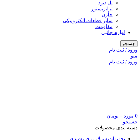
پل دیود
ترانزیستور
خازن
سایر قطعات الکترونیکی
مقاومت
لوازم جانبی
جستجو
ورود / ثبت نام
منو
ورود / ثبت نام
0
مورد
۰
تومان
جستجو
دسته بندی محصولات
تجهیزات سولار و خورشیدی