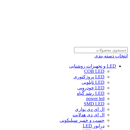
انتخاب دسته بندی
LED و تجهیزات روشنایی
COB LED
LED پروژکتوری
LED تابلویی
LED خودرویی
LED رشد گیاه
power led
SMD LED
ال ای دی نواری
ال ای دی هدلایت
چسب و خمیر سیلیکونی
درایور LED