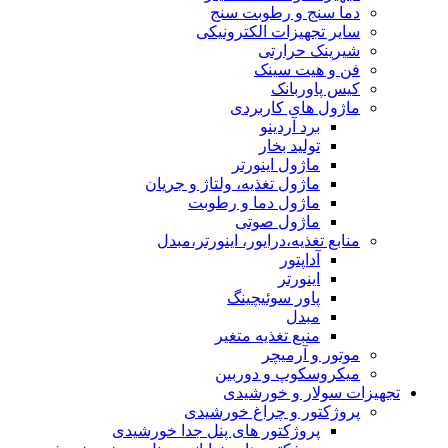
دما سنج و رطوبت سنج
سایر تجهیزات الکترونیکی
شیرینک حرارتی
فن و هیت سینک
کیس پاوربانک
ماژول های کاربردی
برد آردینو
تولید بخار
ماژول اینورتر
ماژول تغذیه، ولتاژ و جریان
ماژول دما و رطوبت
ماژول صوتی
منابع تغذیه،درایور، اینورتر،مبدل
آداپتور
اینورتر
پاور سوئیچینگ
مبدل
منبع تغذیه متغیر
موتور و آرمیچر
میکروسکوپ و دوربین
تجهیزات سولار و خورشیدی
پروژکتور و چراغ خورشیدی
پروژکتور های پنل جدا خورشیدی