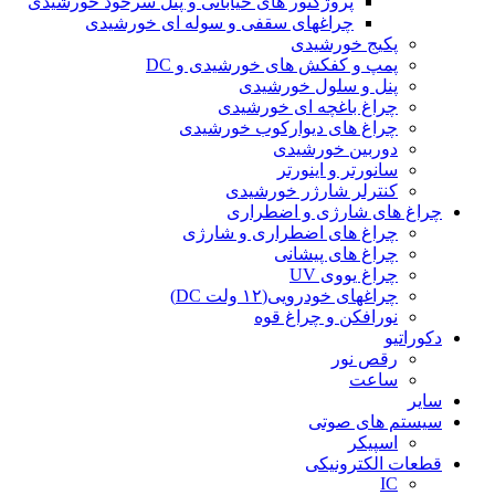
پروژکتور های خیابانی و پنل سرخود خورشیدی
چراغهای سقفی و سوله ای خورشیدی
پکیج خورشیدی
پمپ و کفکش های خورشیدی و DC
پنل و سلول خورشیدی
چراغ باغچه ای خورشیدی
چراغ های دیوارکوب خورشیدی
دوربین خورشیدی
سانورتر و اینورتر
کنترلر شارژر خورشیدی
چراغ های شارژی و اضطراری
چراغ های اضطراری و شارژی
چراغ های پیشانی
چراغ یووی UV
چراغهای خودرویی(۱۲ ولت DC)
نورافکن و چراغ قوه
دکوراتیو
رقص نور
ساعت
سایر
سیستم های صوتی
اسپیکر
قطعات الکترونیکی
IC