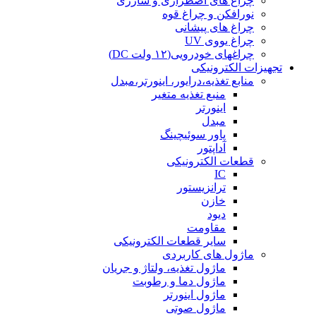
چراغ های اضطراری و شارژی
نورافکن و چراغ قوه
چراغ های پیشانی
چراغ یووی UV
چراغهای خودرویی(۱۲ ولت DC)
تجهیزات الکترونیکی
منابع تغذیه،درایور، اینورتر،مبدل
منبع تغذیه متغیر
اینورتر
مبدل
پاور سوئیچینگ
آداپتور
قطعات الکترونیکی
IC
ترانزیستور
خازن
دیود
مقاومت
سایر قطعات الکترونیکی
ماژول های کاربردی
ماژول تغذیه، ولتاژ و جریان
ماژول دما و رطوبت
ماژول اینورتر
ماژول صوتی