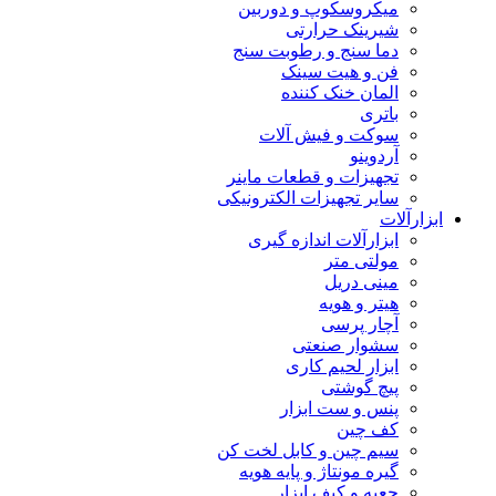
میکروسکوپ و دوربین
شیرینک حرارتی
دما سنج و رطوبت سنج
فن و هیت سینک
المان خنک کننده
باتری
سوکت و فیش آلات
آردوینو
تجهیزات و قطعات ماینر
سایر تجهیزات الکترونیکی
ابزارآلات
ابزارآلات اندازه گیری
مولتی متر
مینی دریل
هیتر و هویه
آچار پرسی
سشوار صنعتی
ابزار لحیم کاری
پیچ گوشتی
پنس و ست ابزار
کف چین
سیم چین و کابل لخت کن
گیره مونتاژ و پایه هویه
جعبه و کیف ابزار