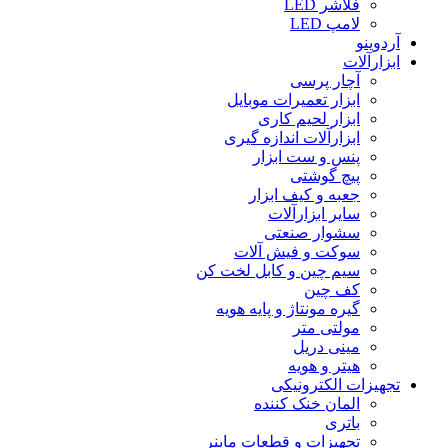
فلاشر LED
لامپ LED
آردوینو
ابزارآلات
آچار پرسی
ابزار تعمیرات موبایل
ابزار لحیم کاری
ابزارآلات اندازه گیری
پنس و ست ابزار
پیچ گوشتی
جعبه و کیف ابزار
سایر ابزارآلات
سشوار صنعتی
سوکت و فیش آلات
سیم چین و کابل لخت کن
کف چین
گیره مونتاژ و پایه هویه
مولتی متر
مینی دریل
هیتر و هویه
تجهیزات الکترونیکی
المان خنک کننده
باتری
تجهیزات و قطعات ماینر