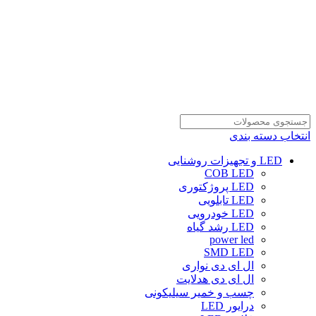
انتخاب دسته بندی
LED و تجهیزات روشنایی
COB LED
LED پروژکتوری
LED تابلویی
LED خودرویی
LED رشد گیاه
power led
SMD LED
ال ای دی نواری
ال ای دی هدلایت
چسب و خمیر سیلیکونی
درایور LED