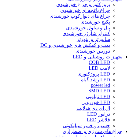
پروژکتور و چراغ خورشیدی
چراغ باغچه ای خورشیدی
چراغ های دیوارکوب خورشیدی
پکیج خورشیدی
پنل و سلول خورشیدی
کنترلر شارژر خورشیدی
سانورتر و اینورتر
پمپ و کفکش های خورشیدی و DC
دوربین خورشیدی
تجهیزات روشنایی و LED
COB LED
لامپ LED
LED پروژکتوری
LED رشد گیاه
power led
SMD LED
LED تابلویی
LED خودرویی
ال ای دی هدلایت
درایور LED
فلاشر LED
چسب و خمیر سیلیکونی
چراغ های شارژی و اضطراری