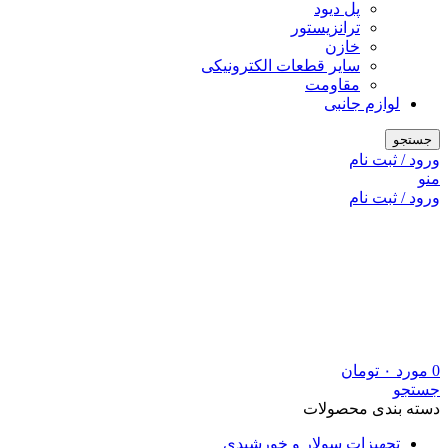
پل دیود
ترانزیستور
خازن
سایر قطعات الکترونیکی
مقاومت
لوازم جانبی
جستجو
ورود / ثبت نام
منو
ورود / ثبت نام
0
مورد
۰
تومان
جستجو
دسته بندی محصولات
تجهیزات سولار و خورشیدی