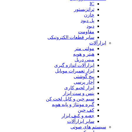
IC
ترانزیستور
خازن
پل دیود
دیود
مقاومت
سایر قطعات الکترونیکی
ابزارآلات
مولتی متر
هیتر و هویه
مینی دریل
ابزارآلات اندازه گیری
ابزار تعمیرات موبایل
پیچ گوشتی
آچار پرسی
ابزار لحیم کاری
پنس و ست ابزار
سیم چین و کابل لخت کن
گیره مونتاژ و پایه هویه
کف چین
جعبه و کیف ابزار
سایر ابزارآلات
سیستم های صوتی