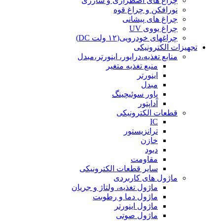
چراغ های اضطراری و شارژی
نورافکن و چراغ قوه
چراغ های پیشانی
چراغ یووی UV
چراغهای خودرویی(۱۲ ولت DC)
تجهیزات الکترونیکی
منابع تغذیه،درایور، اینورتر،مبدل
منبع تغذیه متغیر
اینورتر
مبدل
پاور سوئیچینگ
آداپتور
قطعات الکترونیکی
IC
ترانزیستور
خازن
دیود
مقاومت
سایر قطعات الکترونیکی
ماژول های کاربردی
ماژول تغذیه، ولتاژ و جریان
ماژول دما و رطوبت
ماژول اینورتر
ماژول صوتی