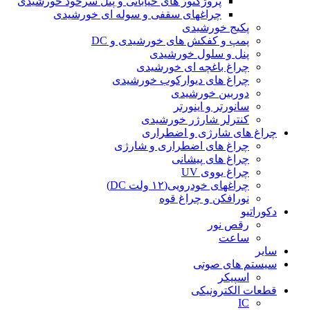
پروژکتور های خیابانی و پنل سرخود خورشیدی
چراغهای سقفی و سوله ای خورشیدی
پکیج خورشیدی
پمپ و کفکش های خورشیدی و DC
پنل و سلول خورشیدی
چراغ باغچه ای خورشیدی
چراغ های دیوارکوب خورشیدی
دوربین خورشیدی
سانورتر و اینورتر
کنترلر شارژر خورشیدی
چراغ های شارژی و اضطراری
چراغ های اضطراری و شارژی
چراغ های پیشانی
چراغ یووی UV
چراغهای خودرویی(۱۲ ولت DC)
نورافکن و چراغ قوه
دکوراتیو
رقص نور
ساعت
سایر
سیستم های صوتی
اسپیکر
قطعات الکترونیکی
IC