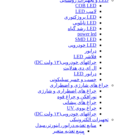
LED و تجهیزات روشنایی
COB LED
لامپ LED
LED پروژکتوری
LED تابلویی
LED رشد گیاه
power led
SMD LED
LED خودرویی
درایور
فلاشر LED
چراغهای خودرویی(۱۲ ولت DC)
ال ای دی هدلایت
درایور LED
چسب و خمیر سیلیکونی
چراغ های شارژی و اضطراری
چراغ های اضطراری و شارژی
نورافکن و چراغ قوه
چراغ های پیشانی
چراغ یووی UV
چراغهای خودرویی(۱۲ ولت DC)
تجهیزات الکترونیکی
منابع تغذیه،درایور، اینورتر،مبدل
منبع تغذیه متغیر