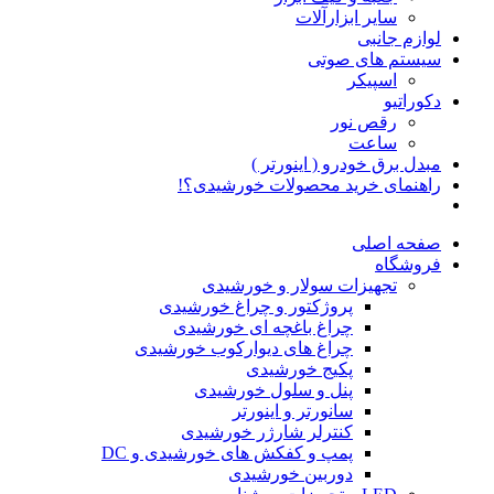
سایر ابزارآلات
لوازم جانبی
سیستم های صوتی
اسپیکر
دکوراتیو
رقص نور
ساعت
مبدل برق خودرو ( اینورتر )
راهنمای خرید محصولات خورشیدی؟!
صفحه اصلی
فروشگاه
تجهیزات سولار و خورشیدی
پروژکتور و چراغ خورشیدی
چراغ باغچه ای خورشیدی
چراغ های دیوارکوب خورشیدی
پکیج خورشیدی
پنل و سلول خورشیدی
سانورتر و اینورتر
کنترلر شارژر خورشیدی
پمپ و کفکش های خورشیدی و DC
دوربین خورشیدی