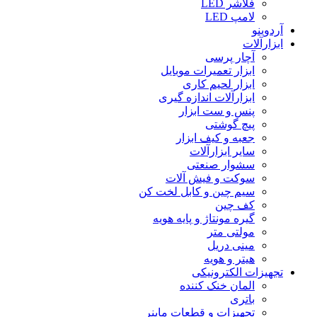
فلاشر LED
لامپ LED
آردوینو
ابزارآلات
آچار پرسی
ابزار تعمیرات موبایل
ابزار لحیم کاری
ابزارآلات اندازه گیری
پنس و ست ابزار
پیچ گوشتی
جعبه و کیف ابزار
سایر ابزارآلات
سشوار صنعتی
سوکت و فیش آلات
سیم چین و کابل لخت کن
کف چین
گیره مونتاژ و پایه هویه
مولتی متر
مینی دریل
هیتر و هویه
تجهیزات الکترونیکی
المان خنک کننده
باتری
تجهیزات و قطعات ماینر