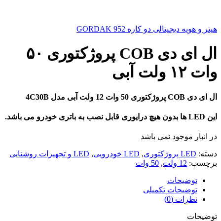
هیتر و هویه دیجیتالی دو کاره GORDAK 952
ال ای دی COB پروژکتوری ۵۰
وات ۱۲ ولت آبی
ال ای دی COB پروژکتوری 50 وات 12 ولت آبی مدل 4C30B
این LED ها بدون هیچ درایوری قابل نصب به باتری خودرو می باشد.
در انبار موجود نمی باشد
دسته:
LED پروژکتوری
,
LED خودرویی
,
LED و تجهیزات روشنایی
برچسب:
12 ولت
,
50 وات
توضیحات
توضیحات تکمیلی
نظرات (0)
توضیحات