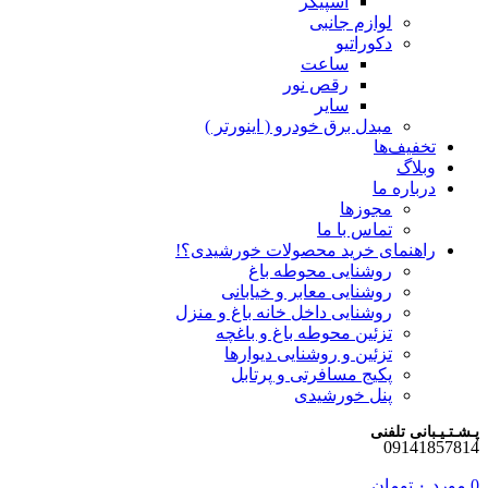
اسپیکر
لوازم جانبی
دکوراتیو
ساعت
رقص نور
سایر
مبدل برق خودرو ( اینورتر )
تخفیف‌ها
وبلاگ
درباره ما
مجوزها
تماس با ما
راهنمای خرید محصولات خورشیدی؟!
روشنایی محوطه باغ
روشنایی معابر و خیابانی
روشنایی داخل خانه باغ و منزل
تزئین محوطه باغ و باغچه
تزئین و روشنایی دیوارها
پکیج مسافرتی و پرتابل
پنل خورشیدی
پـشـتـیـبانی تلفنی
09141857814
0
مورد
۰
تومان