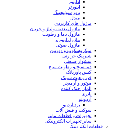
آداپتور
اینورتر
پاور سوئیچینگ
مبدل
ماژول های کاربردی
ماژول تغذیه، ولتاژ و جریان
ماژول دما و رطوبت
ماژول اینورتر
ماژول صوتی
میکروسکوپ و دوربین
شیرینک حرارتی
سشوار صنعتی
دما سنج و رطوبت سنج
کیس پاوربانک
فن و هیت سینک
موتور و آرمیچر
المان خنک کننده
باتری
آردوینو
برد آردینو
سوکت و فیش آلات
تجهیزات و قطعات ماینر
سایر تجهیزات الکترونیکی
قطعات الکترونیکی