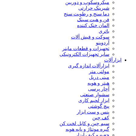
میکروسکوپ و دوربین
شیرینک حرارتی
دما سنج و رطوبت سنج
فن و هیت سینک
المان خنک کننده
باتری
سوکت و فیش آلات
آردوینو
تجهیزات و قطعات ماینر
سایر تجهیزات الکترونیکی
ابزارآلات
ابزارآلات اندازه گیری
مولتی متر
مینی دریل
هیتر و هویه
آچار پرسی
سشوار صنعتی
ابزار لحیم کاری
پیچ گوشتی
پنس و ست ابزار
کف چین
سیم چین و کابل لخت کن
گیره مونتاژ و پایه هویه
جعبه و کیف ابزار