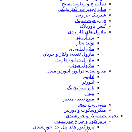
دما سنج و رطوبت سنج
سایر تجهیزات الکترونیکی
شیرینک حرارتی
فن و هیت سینک
کیس پاوربانک
ماژول های کاربردی
برد آردینو
تولید بخار
ماژول اینورتر
ماژول تغذیه، ولتاژ و جریان
ماژول دما و رطوبت
ماژول صوتی
منابع تغذیه،درایور، اینورتر،مبدل
آداپتور
اینورتر
پاور سوئیچینگ
مبدل
منبع تغذیه متغیر
موتور و آرمیچر
میکروسکوپ و دوربین
تجهیزات سولار و خورشیدی
پروژکتور و چراغ خورشیدی
پروژکتور های پنل جدا خورشیدی