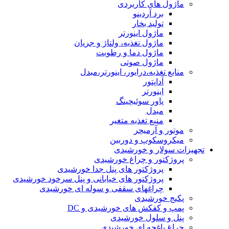
ماژول های کاربردی
برد آردینو
تولید بخار
ماژول اینورتر
ماژول تغذیه، ولتاژ و جریان
ماژول دما و رطوبت
ماژول صوتی
منابع تغذیه،درایور، اینورتر،مبدل
آداپتور
اینورتر
پاور سوئیچینگ
مبدل
منبع تغذیه متغیر
موتور و آرمیچر
میکروسکوپ و دوربین
تجهیزات سولار و خورشیدی
پروژکتور و چراغ خورشیدی
پروژکتور های پنل جدا خورشیدی
پروژکتور های خیابانی و پنل سرخود خورشیدی
چراغهای سقفی و سوله ای خورشیدی
پکیج خورشیدی
پمپ و کفکش های خورشیدی و DC
پنل و سلول خورشیدی
چراغ باغچه ای خورشیدی