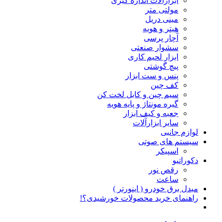
ابزارآلات اندازه گیری
مولتی متر
مینی دریل
هیتر و هویه
آچار پرسی
سشوار صنعتی
ابزار لحیم کاری
پیچ گوشتی
پنس و ست ابزار
کف چین
سیم چین و کابل لخت کن
گیره مونتاژ و پایه هویه
جعبه و کیف ابزار
سایر ابزارآلات
لوازم جانبی
سیستم های صوتی
اسپیکر
دکوراتیو
رقص نور
ساعت
مبدل برق خودرو ( اینورتر )
راهنمای خرید محصولات خورشیدی؟!