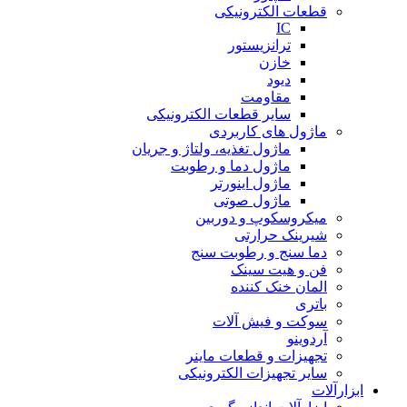
قطعات الکترونیکی
IC
ترانزیستور
خازن
دیود
مقاومت
سایر قطعات الکترونیکی
ماژول های کاربردی
ماژول تغذیه، ولتاژ و جریان
ماژول دما و رطوبت
ماژول اینورتر
ماژول صوتی
میکروسکوپ و دوربین
شیرینک حرارتی
دما سنج و رطوبت سنج
فن و هیت سینک
المان خنک کننده
باتری
سوکت و فیش آلات
آردوینو
تجهیزات و قطعات ماینر
سایر تجهیزات الکترونیکی
ابزارآلات