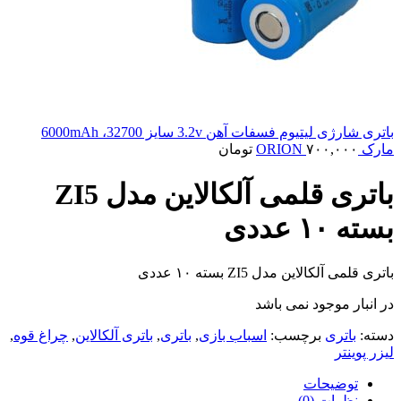
باتری شارژی لیتیوم فسفات آهن 3.2v سایز 32700، 6000mAh
مارک ORION
۷۰۰,۰۰۰
تومان
باتری قلمی آلکالاین مدل ZI5
بسته ۱۰ عددی
باتری قلمی آلکالاین مدل ZI5 بسته ۱۰ عددی
در انبار موجود نمی باشد
دسته:
باتری
برچسب:
اسباب بازی
,
باتری
,
باتری آلکالاین
,
چراغ قوه
,
لیزر پوینتر
توضیحات
نظرات (0)