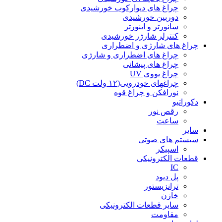
چراغ های دیوارکوب خورشیدی
دوربین خورشیدی
سانورتر و اینورتر
کنترلر شارژر خورشیدی
چراغ های شارژی و اضطراری
چراغ های اضطراری و شارژی
چراغ های پیشانی
چراغ یووی UV
چراغهای خودرویی(۱۲ ولت DC)
نورافکن و چراغ قوه
دکوراتیو
رقص نور
ساعت
سایر
سیستم های صوتی
اسپیکر
قطعات الکترونیکی
IC
پل دیود
ترانزیستور
خازن
سایر قطعات الکترونیکی
مقاومت