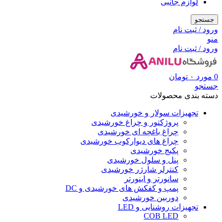
لوازم جانبی
جستجو
ورود / ثبت نام
منو
ورود / ثبت نام
0
مورد
۰
تومان
جستجو
دسته بندی محصولات
تجهیزات سولار و خورشیدی
پروژکتور و چراغ خورشیدی
چراغ باغچه ای خورشیدی
چراغ های دیوارکوب خورشیدی
پکیج خورشیدی
پنل و سلول خورشیدی
کنترلر شارژر خورشیدی
سانورتر و اینورتر
پمپ و کفکش های خورشیدی و DC
دوربین خورشیدی
تجهیزات روشنایی و LED
COB LED