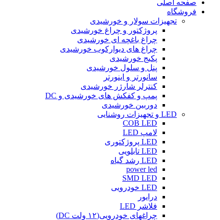
صفحه اصلی
فروشگاه
تجهیزات سولار و خورشیدی
پروژکتور و چراغ خورشیدی
چراغ باغچه ای خورشیدی
چراغ های دیوارکوب خورشیدی
پکیج خورشیدی
پنل و سلول خورشیدی
سانورتر و اینورتر
کنترلر شارژر خورشیدی
پمپ و کفکش های خورشیدی و DC
دوربین خورشیدی
LED و تجهیزات روشنایی
COB LED
لامپ LED
LED پروژکتوری
LED تابلویی
LED رشد گیاه
power led
SMD LED
LED خودرویی
درایور
فلاشر LED
چراغهای خودرویی(۱۲ ولت DC)