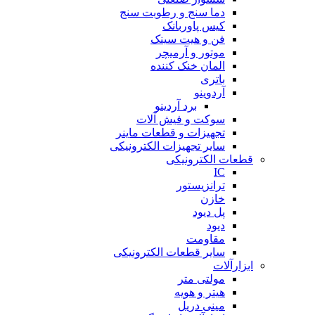
دما سنج و رطوبت سنج
کیس پاوربانک
فن و هیت سینک
موتور و آرمیچر
المان خنک کننده
باتری
آردوینو
برد آردینو
سوکت و فیش آلات
تجهیزات و قطعات ماینر
سایر تجهیزات الکترونیکی
قطعات الکترونیکی
IC
ترانزیستور
خازن
پل دیود
دیود
مقاومت
سایر قطعات الکترونیکی
ابزارآلات
مولتی متر
هیتر و هویه
مینی دریل