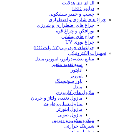
ال ای دی هدلایت
درایور LED
چسب و خمیر سیلیکونی
چراغ های شارژی و اضطراری
چراغ های اضطراری و شارژی
نورافکن و چراغ قوه
چراغ های پیشانی
چراغ یووی UV
چراغهای خودرویی(۱۲ ولت DC)
تجهیزات الکترونیکی
منابع تغذیه،درایور، اینورتر،مبدل
منبع تغذیه متغیر
آداپتور
اینورتر
پاور سوئیچینگ
مبدل
ماژول های کاربردی
ماژول تغذیه، ولتاژ و جریان
ماژول دما و رطوبت
ماژول اینورتر
ماژول صوتی
میکروسکوپ و دوربین
شیرینک حرارتی
سشوار صنعتی