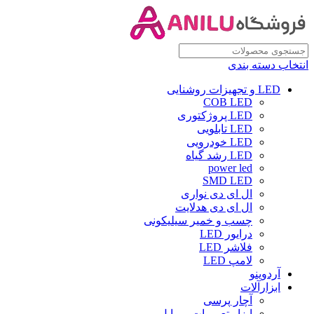
انتخاب دسته بندی
LED و تجهیزات روشنایی
COB LED
LED پروژکتوری
LED تابلویی
LED خودرویی
LED رشد گیاه
power led
SMD LED
ال ای دی نواری
ال ای دی هدلایت
چسب و خمیر سیلیکونی
درایور LED
فلاشر LED
لامپ LED
آردوینو
ابزارآلات
آچار پرسی
ابزار تعمیرات موبایل