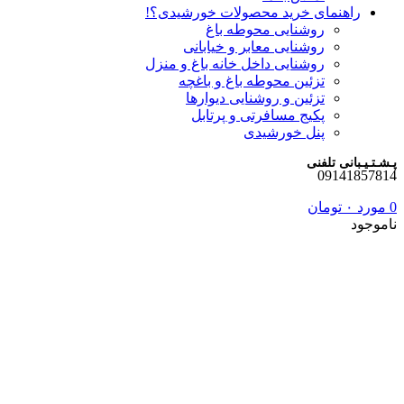
راهنمای خرید محصولات خورشیدی؟!
روشنایی محوطه باغ
روشنایی معابر و خیابانی
روشنایی داخل خانه باغ و منزل
تزئین محوطه باغ و باغچه
تزئین و روشنایی دیوارها
پکیج مسافرتی و پرتابل
پنل خورشیدی
پـشـتـیـبانی تلفنی
09141857814
0
مورد
۰
تومان
ناموجود