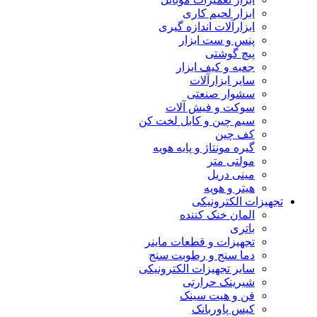
ابزار لحیم کاری
ابزارآلات اندازه گیری
پنس و ست ابزار
پیچ گوشتی
جعبه و کیف ابزار
سایر ابزارآلات
سشوار صنعتی
سوکت و فیش آلات
سیم چین و کابل لخت کن
کف چین
گیره مونتاژ و پایه هویه
مولتی متر
مینی دریل
هیتر و هویه
تجهیزات الکترونیکی
المان خنک کننده
باتری
تجهیزات و قطعات ماینر
دما سنج و رطوبت سنج
سایر تجهیزات الکترونیکی
شیرینک حرارتی
فن و هیت سینک
کیس پاوربانک