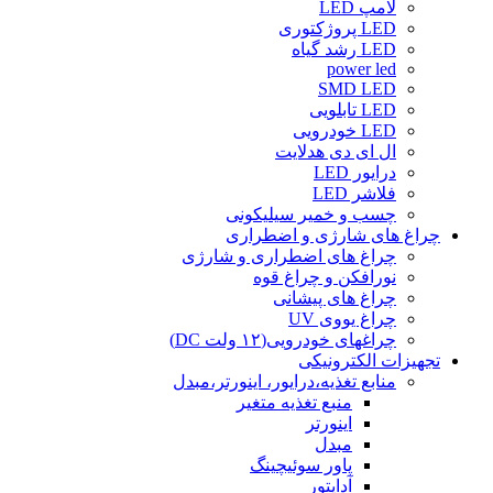
لامپ LED
LED پروژکتوری
LED رشد گیاه
power led
SMD LED
LED تابلویی
LED خودرویی
ال ای دی هدلایت
درایور LED
فلاشر LED
چسب و خمیر سیلیکونی
چراغ های شارژی و اضطراری
چراغ های اضطراری و شارژی
نورافکن و چراغ قوه
چراغ های پیشانی
چراغ یووی UV
چراغهای خودرویی(۱۲ ولت DC)
تجهیزات الکترونیکی
منابع تغذیه،درایور، اینورتر،مبدل
منبع تغذیه متغیر
اینورتر
مبدل
پاور سوئیچینگ
آداپتور