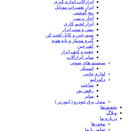
ابزارآلات اندازه گیری
ابزار تعمیرات موبایل
پیچ گوشتی
آچار پرسی
ابزار لحیم کاری
پنس و ست ابزار
سیم چین و کابل لخت کن
گیره مونتاژ و پایه هویه
کف چین
جعبه و کیف ابزار
سایر ابزارآلات
سیستم های صوتی
اسپیکر
لوازم جانبی
دکوراتیو
ساعت
رقص نور
سایر
مبدل برق خودرو ( اینورتر )
تخفیف‌ها
وبلاگ
درباره ما
مجوزها
تماس با ما