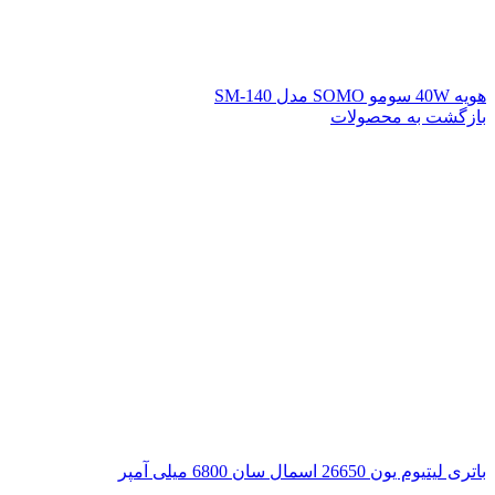
هویه 40W سومو SOMO مدل SM-140
بازگشت به محصولات
باتری لیتیوم یون 26650 اسمال سان 6800 میلی آمپر