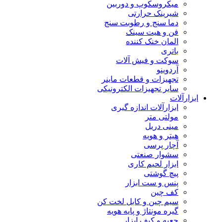
میکروسکوپ و دوربین
شیرینک حرارتی
دما سنج و رطوبت سنج
فن و هیت سینک
المان خنک کننده
باتری
سوکت و فیش آلات
آردوینو
تجهیزات و قطعات ماینر
سایر تجهیزات الکترونیکی
ابزارآلات
ابزارآلات اندازه گیری
مولتی متر
مینی دریل
هیتر و هویه
آچار پرسی
سشوار صنعتی
ابزار لحیم کاری
پیچ گوشتی
پنس و ست ابزار
کف چین
سیم چین و کابل لخت کن
گیره مونتاژ و پایه هویه
جعبه و کیف ابزار