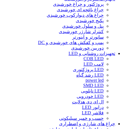
پروژکتور و چراغ خورشیدی
چراغ باغچه ای خورشیدی
چراغ های دیوارکوب خورشیدی
پکیج خورشیدی
پنل و سلول خورشیدی
کنترلر شارژر خورشیدی
سانورتر و اینورتر
پمپ و کفکش های خورشیدی و DC
دوربین خورشیدی
تجهیزات روشنایی و LED
COB LED
لامپ LED
LED پروژکتوری
LED رشد گیاه
power led
SMD LED
LED تابلویی
LED خودرویی
ال ای دی هدلایت
درایور LED
فلاشر LED
چسب و خمیر سیلیکونی
چراغ های شارژی و اضطراری