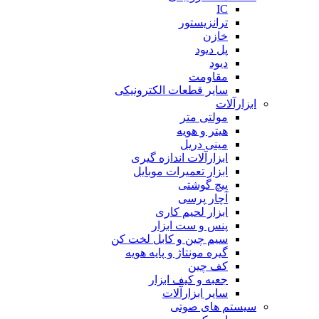
IC
ترانزیستور
خازن
پل دیود
دیود
مقاومت
سایر قطعات الکترونیکی
ابزارآلات
مولتی متر
هیتر و هویه
مینی دریل
ابزارآلات اندازه گیری
ابزار تعمیرات موبایل
پیچ گوشتی
آچار پرسی
ابزار لحیم کاری
پنس و ست ابزار
سیم چین و کابل لخت کن
گیره مونتاژ و پایه هویه
کف چین
جعبه و کیف ابزار
سایر ابزارآلات
سیستم های صوتی