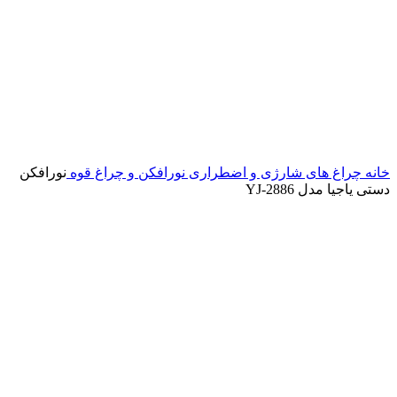
خانه
چراغ های شارژی و اضطراری
نورافکن و چراغ قوه
نورافکن
دستی یاجیا مدل YJ-2886