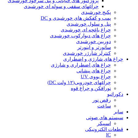
پروژکتور های خیابانی و پنل سرخود خورشیدی
چراغهای سقفی و سوله ای خورشیدی
پکیج خورشیدی
پمپ و کفکش های خورشیدی و DC
پنل و سلول خورشیدی
چراغ باغچه ای خورشیدی
چراغ های دیوارکوب خورشیدی
دوربین خورشیدی
سانورتر و اینورتر
کنترلر شارژر خورشیدی
چراغ های شارژی و اضطراری
چراغ های اضطراری و شارژی
چراغ های پیشانی
چراغ یووی UV
چراغهای خودرویی(۱۲ ولت DC)
نورافکن و چراغ قوه
دکوراتیو
رقص نور
ساعت
سایر
سیستم های صوتی
اسپیکر
قطعات الکترونیکی
IC