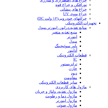
چراغ های اضطراری و شارژی
نورافکن و چراغ قوه
چراغ های پیشانی
چراغ یووی UV
چراغهای خودرویی(۱۲ ولت DC)
تجهیزات الکترونیکی
منابع تغذیه،درایور، اینورتر،مبدل
منبع تغذیه متغیر
اینورتر
مبدل
پاور سوئیچینگ
آداپتور
قطعات الکترونیکی
IC
ترانزیستور
خازن
دیود
مقاومت
سایر قطعات الکترونیکی
ماژول های کاربردی
ماژول تغذیه، ولتاژ و جریان
ماژول دما و رطوبت
ماژول اینورتر
ماژول صوتی