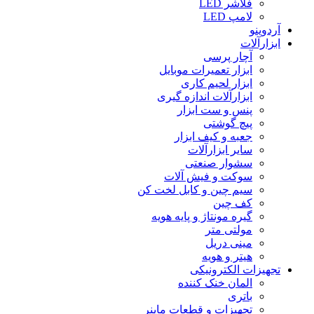
فلاشر LED
لامپ LED
آردوینو
ابزارآلات
آچار پرسی
ابزار تعمیرات موبایل
ابزار لحیم کاری
ابزارآلات اندازه گیری
پنس و ست ابزار
پیچ گوشتی
جعبه و کیف ابزار
سایر ابزارآلات
سشوار صنعتی
سوکت و فیش آلات
سیم چین و کابل لخت کن
کف چین
گیره مونتاژ و پایه هویه
مولتی متر
مینی دریل
هیتر و هویه
تجهیزات الکترونیکی
المان خنک کننده
باتری
تجهیزات و قطعات ماینر