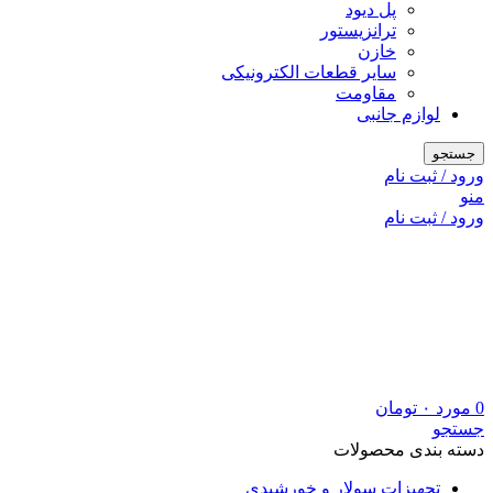
پل دیود
ترانزیستور
خازن
سایر قطعات الکترونیکی
مقاومت
لوازم جانبی
جستجو
ورود / ثبت نام
منو
ورود / ثبت نام
0
مورد
۰
تومان
جستجو
دسته بندی محصولات
تجهیزات سولار و خورشیدی