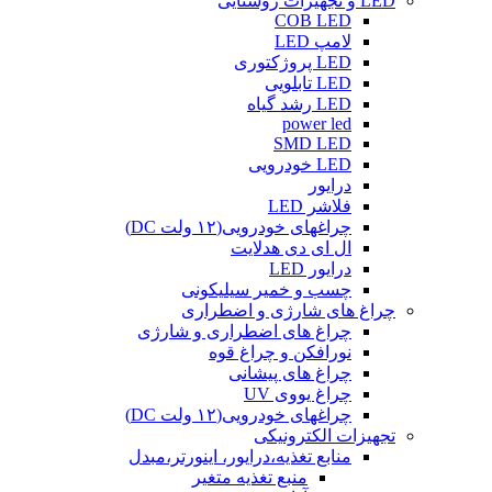
LED و تجهیزات روشنایی
COB LED
لامپ LED
LED پروژکتوری
LED تابلویی
LED رشد گیاه
power led
SMD LED
LED خودرویی
درایور
فلاشر LED
چراغهای خودرویی(۱۲ ولت DC)
ال ای دی هدلایت
درایور LED
چسب و خمیر سیلیکونی
چراغ های شارژی و اضطراری
چراغ های اضطراری و شارژی
نورافکن و چراغ قوه
چراغ های پیشانی
چراغ یووی UV
چراغهای خودرویی(۱۲ ولت DC)
تجهیزات الکترونیکی
منابع تغذیه،درایور، اینورتر،مبدل
منبع تغذیه متغیر