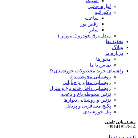
اسپیکر
لوازم جانبی
دکوراتیو
ساعت
رقص نور
سایر
مبدل برق خودرو ( اینورتر )
تخفیف‌ها
وبلاگ
درباره ما
مجوزها
تماس با ما
راهنمای خرید محصولات خورشیدی؟!
روشنایی محوطه باغ
روشنایی معابر و خیابانی
روشنایی داخل خانه باغ و منزل
تزئین محوطه باغ و باغچه
تزئین و روشنایی دیوارها
پکیج مسافرتی و پرتابل
پنل خورشیدی
پـشـتـیـبانی تلفنی
09141857814
0
مورد
۰
تومان