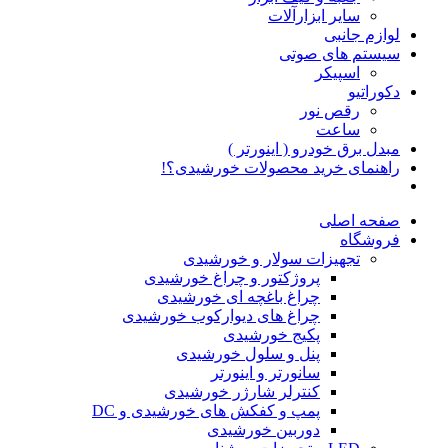
سایر ابزارآلات
لوازم جانبی
سیستم های صوتی
اسپیکر
دکوراتیو
رقص نور
ساعت
مبدل برق خودرو ( اینورتر )
راهنمای خرید محصولات خورشیدی؟!
صفحه اصلی
فروشگاه
تجهیزات سولار و خورشیدی
پروژکتور و چراغ خورشیدی
چراغ باغچه ای خورشیدی
چراغ های دیوارکوب خورشیدی
پکیج خورشیدی
پنل و سلول خورشیدی
سانورتر و اینورتر
کنترلر شارژر خورشیدی
پمپ و کفکش های خورشیدی و DC
دوربین خورشیدی