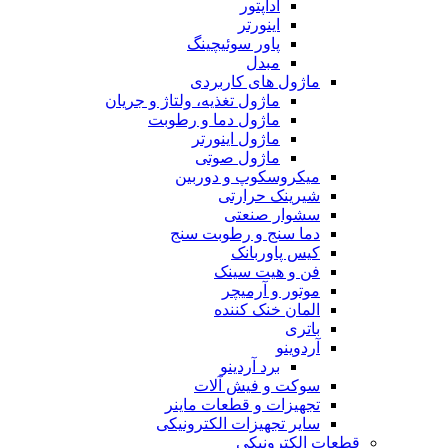
آداپتور
اینورتر
پاور سوئیچینگ
مبدل
ماژول های کاربردی
ماژول تغذیه، ولتاژ و جریان
ماژول دما و رطوبت
ماژول اینورتر
ماژول صوتی
میکروسکوپ و دوربین
شیرینک حرارتی
سشوار صنعتی
دما سنج و رطوبت سنج
کیس پاوربانک
فن و هیت سینک
موتور و آرمیچر
المان خنک کننده
باتری
آردوینو
برد آردینو
سوکت و فیش آلات
تجهیزات و قطعات ماینر
سایر تجهیزات الکترونیکی
قطعات الکترونیکی