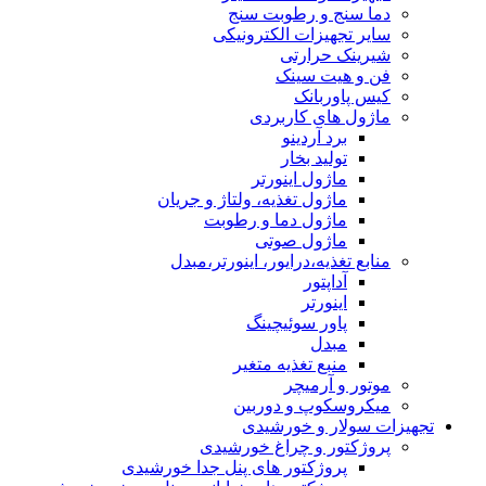
دما سنج و رطوبت سنج
سایر تجهیزات الکترونیکی
شیرینک حرارتی
فن و هیت سینک
کیس پاوربانک
ماژول های کاربردی
برد آردینو
تولید بخار
ماژول اینورتر
ماژول تغذیه، ولتاژ و جریان
ماژول دما و رطوبت
ماژول صوتی
منابع تغذیه،درایور، اینورتر،مبدل
آداپتور
اینورتر
پاور سوئیچینگ
مبدل
منبع تغذیه متغیر
موتور و آرمیچر
میکروسکوپ و دوربین
تجهیزات سولار و خورشیدی
پروژکتور و چراغ خورشیدی
پروژکتور های پنل جدا خورشیدی