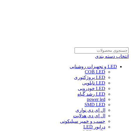
انتخاب دسته بندی
LED و تجهیزات روشنایی
COB LED
LED پروژکتوری
LED تابلویی
LED خودرویی
LED رشد گیاه
power led
SMD LED
ال ای دی نواری
ال ای دی هدلایت
چسب و خمیر سیلیکونی
درایور LED