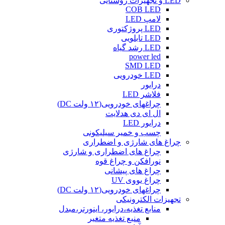
LED و تجهیزات روشنایی
COB LED
لامپ LED
LED پروژکتوری
LED تابلویی
LED رشد گیاه
power led
SMD LED
LED خودرویی
درایور
فلاشر LED
چراغهای خودرویی(۱۲ ولت DC)
ال ای دی هدلایت
درایور LED
چسب و خمیر سیلیکونی
چراغ های شارژی و اضطراری
چراغ های اضطراری و شارژی
نورافکن و چراغ قوه
چراغ های پیشانی
چراغ یووی UV
چراغهای خودرویی(۱۲ ولت DC)
تجهیزات الکترونیکی
منابع تغذیه،درایور، اینورتر،مبدل
منبع تغذیه متغیر