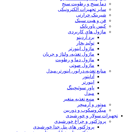
دما سنج و رطوبت سنج
سایر تجهیزات الکترونیکی
شیرینک حرارتی
فن و هیت سینک
کیس پاوربانک
ماژول های کاربردی
برد آردینو
تولید بخار
ماژول اینورتر
ماژول تغذیه، ولتاژ و جریان
ماژول دما و رطوبت
ماژول صوتی
منابع تغذیه،درایور، اینورتر،مبدل
آداپتور
اینورتر
پاور سوئیچینگ
مبدل
منبع تغذیه متغیر
موتور و آرمیچر
میکروسکوپ و دوربین
تجهیزات سولار و خورشیدی
پروژکتور و چراغ خورشیدی
پروژکتور های پنل جدا خورشیدی