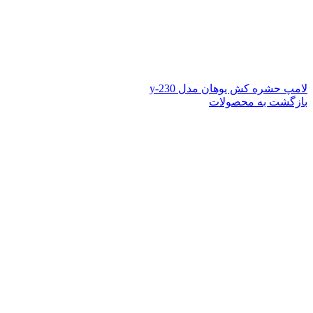
لامپ حشره کش یوهان مدل y-230
بازگشت به محصولات