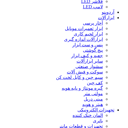
فلاشر LED
لامپ LED
آردوینو
ابزارآلات
آچار پرسی
ابزار تعمیرات موبایل
ابزار لحیم کاری
ابزارآلات اندازه گیری
پنس و ست ابزار
پیچ گوشتی
جعبه و کیف ابزار
سایر ابزارآلات
سشوار صنعتی
سوکت و فیش آلات
سیم چین و کابل لخت کن
کف چین
گیره مونتاژ و پایه هویه
مولتی متر
مینی دریل
هیتر و هویه
تجهیزات الکترونیکی
المان خنک کننده
باتری
تجهیزات و قطعات ماینر