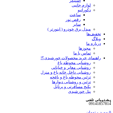
اسپیکر
لوازم جانبی
دکوراتیو
ساعت
رقص نور
سایر
مبدل برق خودرو ( اینورتر )
تخفیف‌ها
وبلاگ
درباره ما
مجوزها
تماس با ما
راهنمای خرید محصولات خورشیدی؟!
روشنایی محوطه باغ
روشنایی معابر و خیابانی
روشنایی داخل خانه باغ و منزل
تزئین محوطه باغ و باغچه
تزئین و روشنایی دیوارها
پکیج مسافرتی و پرتابل
پنل خورشیدی
پـشـتـیـبانی تلفنی
09141857814
0
مورد
۰
تومان