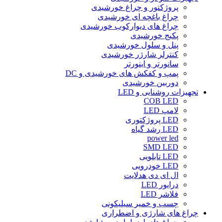
پروژکتور و چراغ خورشیدی
چراغ باغچه ای خورشیدی
چراغ های دیوارکوب خورشیدی
پکیج خورشیدی
پنل و سلول خورشیدی
کنترلر شارژر خورشیدی
سانورتر و اینورتر
پمپ و کفکش های خورشیدی و DC
دوربین خورشیدی
تجهیزات روشنایی و LED
COB LED
لامپ LED
LED پروژکتوری
LED رشد گیاه
power led
SMD LED
LED تابلویی
LED خودرویی
ال ای دی هدلایت
درایور LED
فلاشر LED
چسب و خمیر سیلیکونی
چراغ های شارژی و اضطراری