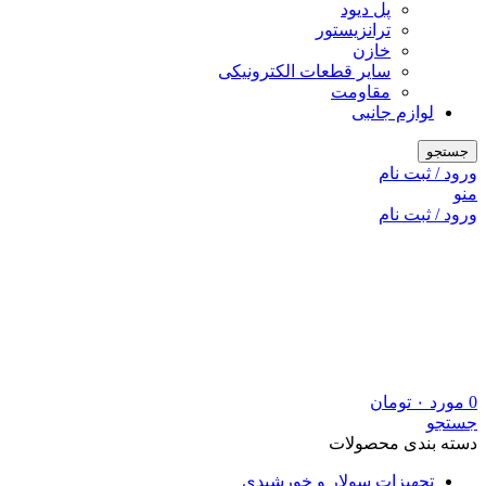
پل دیود
ترانزیستور
خازن
سایر قطعات الکترونیکی
مقاومت
لوازم جانبی
جستجو
ورود / ثبت نام
منو
ورود / ثبت نام
0
مورد
۰
تومان
جستجو
دسته بندی محصولات
تجهیزات سولار و خورشیدی