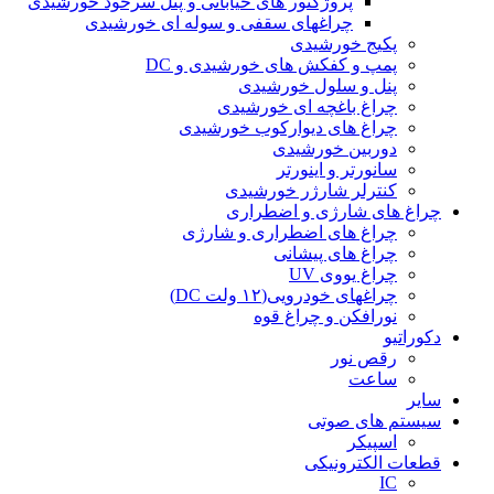
پروژکتور های خیابانی و پنل سرخود خورشیدی
چراغهای سقفی و سوله ای خورشیدی
پکیج خورشیدی
پمپ و کفکش های خورشیدی و DC
پنل و سلول خورشیدی
چراغ باغچه ای خورشیدی
چراغ های دیوارکوب خورشیدی
دوربین خورشیدی
سانورتر و اینورتر
کنترلر شارژر خورشیدی
چراغ های شارژی و اضطراری
چراغ های اضطراری و شارژی
چراغ های پیشانی
چراغ یووی UV
چراغهای خودرویی(۱۲ ولت DC)
نورافکن و چراغ قوه
دکوراتیو
رقص نور
ساعت
سایر
سیستم های صوتی
اسپیکر
قطعات الکترونیکی
IC