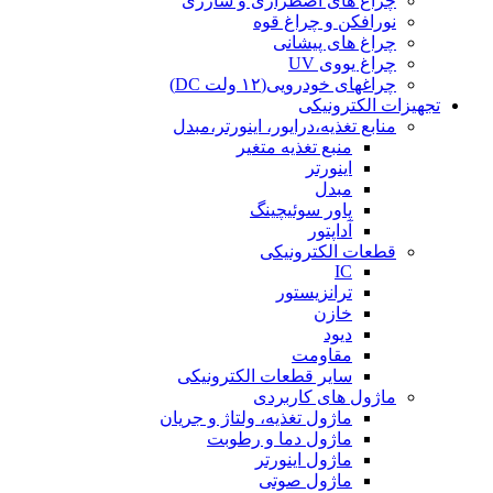
چراغ های اضطراری و شارژی
نورافکن و چراغ قوه
چراغ های پیشانی
چراغ یووی UV
چراغهای خودرویی(۱۲ ولت DC)
تجهیزات الکترونیکی
منابع تغذیه،درایور، اینورتر،مبدل
منبع تغذیه متغیر
اینورتر
مبدل
پاور سوئیچینگ
آداپتور
قطعات الکترونیکی
IC
ترانزیستور
خازن
دیود
مقاومت
سایر قطعات الکترونیکی
ماژول های کاربردی
ماژول تغذیه، ولتاژ و جریان
ماژول دما و رطوبت
ماژول اینورتر
ماژول صوتی