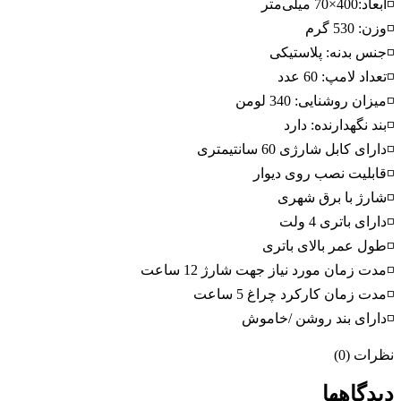
◽ابعاد:400×70 میلی‌متر
◽وزن: 530 گرم
◽جنس بدنه: پلاستیکی
◽تعداد لامپ: 60 عدد
◽میزان روشنایی: 340 لومن
◽بند نگهدارنده: دارد
◽دارای کابل شارژی 60 سانتیمتری
◽قابلیت نصب روی دیوار
◽شارژ با برق شهری
◽دارای باتری 4 ولت
◽طول عمر بالای باتری
◽مدت زمان مورد نیاز جهت شارژ 12 ساعت
◽مدت زمان کارکرد چراغ 5 ساعت
◽دارای بند روشن /خاموش
نظرات (0)
دیدگاهها