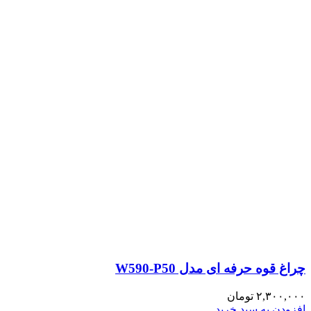
چراغ قوه حرفه ای مدل W590-P50
۲,۳۰۰,۰۰۰
تومان
افزودن به سبد خرید