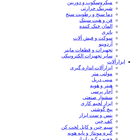
میکروسکوپ و دوربین
شیرینک حرارتی
دما سنج و رطوبت سنج
فن و هیت سینک
المان خنک کننده
باتری
سوکت و فیش آلات
آردوینو
تجهیزات و قطعات ماینر
سایر تجهیزات الکترونیکی
ابزارآلات
ابزارآلات اندازه گیری
مولتی متر
مینی دریل
هیتر و هویه
آچار پرسی
سشوار صنعتی
ابزار لحیم کاری
پیچ گوشتی
پنس و ست ابزار
کف چین
سیم چین و کابل لخت کن
گیره مونتاژ و پایه هویه
جعبه و کیف ابزار