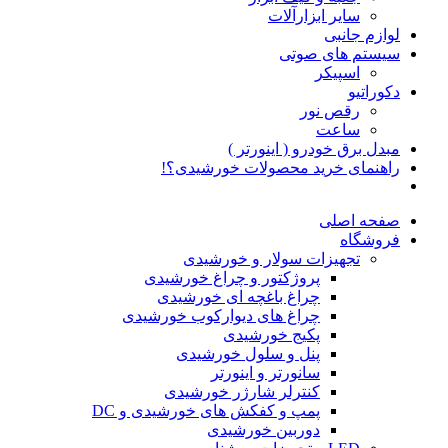
سایر ابزارآلات
لوازم جانبی
سیستم های صوتی
اسپیکر
دکوراتیو
رقص نور
ساعت
مبدل برق خودرو ( اینورتر )
راهنمای خرید محصولات خورشیدی؟!
صفحه اصلی
فروشگاه
تجهیزات سولار و خورشیدی
پروژکتور و چراغ خورشیدی
چراغ باغچه ای خورشیدی
چراغ های دیوارکوب خورشیدی
پکیج خورشیدی
پنل و سلول خورشیدی
سانورتر و اینورتر
کنترلر شارژر خورشیدی
پمپ و کفکش های خورشیدی و DC
دوربین خورشیدی