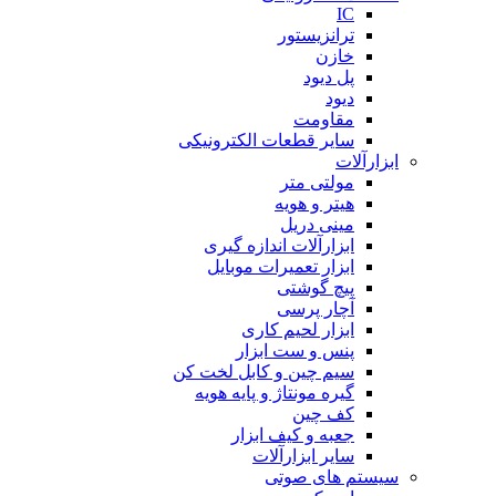
IC
ترانزیستور
خازن
پل دیود
دیود
مقاومت
سایر قطعات الکترونیکی
ابزارآلات
مولتی متر
هیتر و هویه
مینی دریل
ابزارآلات اندازه گیری
ابزار تعمیرات موبایل
پیچ گوشتی
آچار پرسی
ابزار لحیم کاری
پنس و ست ابزار
سیم چین و کابل لخت کن
گیره مونتاژ و پایه هویه
کف چین
جعبه و کیف ابزار
سایر ابزارآلات
سیستم های صوتی