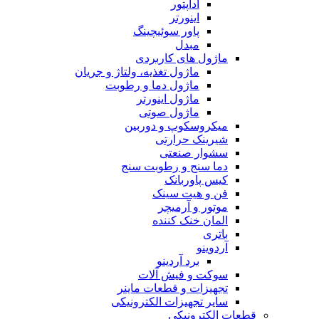
آداپتور
اینورتر
پاور سوئیچینگ
مبدل
ماژول های کاربردی
ماژول تغذیه، ولتاژ و جریان
ماژول دما و رطوبت
ماژول اینورتر
ماژول صوتی
میکروسکوپ و دوربین
شیرینک حرارتی
سشوار صنعتی
دما سنج و رطوبت سنج
کیس پاوربانک
فن و هیت سینک
موتور و آرمیچر
المان خنک کننده
باتری
آردوینو
برد آردینو
سوکت و فیش آلات
تجهیزات و قطعات ماینر
سایر تجهیزات الکترونیکی
قطعات الکترونیکی