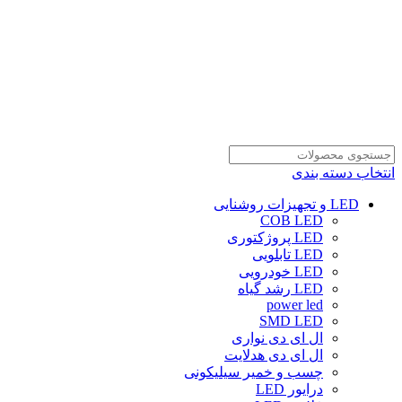
انتخاب دسته بندی
LED و تجهیزات روشنایی
COB LED
LED پروژکتوری
LED تابلویی
LED خودرویی
LED رشد گیاه
power led
SMD LED
ال ای دی نواری
ال ای دی هدلایت
چسب و خمیر سیلیکونی
درایور LED