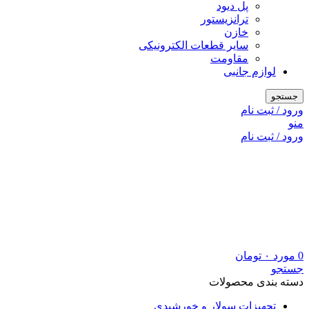
پل دیود
ترانزیستور
خازن
سایر قطعات الکترونیکی
مقاومت
لوازم جانبی
جستجو
ورود / ثبت نام
منو
ورود / ثبت نام
0
مورد
۰
تومان
جستجو
دسته بندی محصولات
تجهیزات سولار و خورشیدی