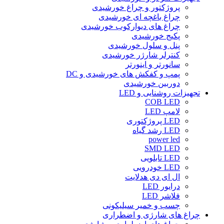
پروژکتور و چراغ خورشیدی
چراغ باغچه ای خورشیدی
چراغ های دیوارکوب خورشیدی
پکیج خورشیدی
پنل و سلول خورشیدی
کنترلر شارژر خورشیدی
سانورتر و اینورتر
پمپ و کفکش های خورشیدی و DC
دوربین خورشیدی
تجهیزات روشنایی و LED
COB LED
لامپ LED
LED پروژکتوری
LED رشد گیاه
power led
SMD LED
LED تابلویی
LED خودرویی
ال ای دی هدلایت
درایور LED
فلاشر LED
چسب و خمیر سیلیکونی
چراغ های شارژی و اضطراری