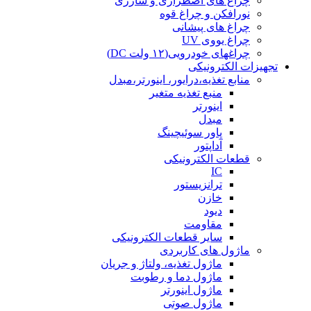
چراغ های اضطراری و شارژی
نورافکن و چراغ قوه
چراغ های پیشانی
چراغ یووی UV
چراغهای خودرویی(۱۲ ولت DC)
تجهیزات الکترونیکی
منابع تغذیه،درایور، اینورتر،مبدل
منبع تغذیه متغیر
اینورتر
مبدل
پاور سوئیچینگ
آداپتور
قطعات الکترونیکی
IC
ترانزیستور
خازن
دیود
مقاومت
سایر قطعات الکترونیکی
ماژول های کاربردی
ماژول تغذیه، ولتاژ و جریان
ماژول دما و رطوبت
ماژول اینورتر
ماژول صوتی