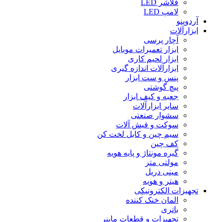
فلاشر LED
لامپ LED
آردوینو
ابزارآلات
آچار پرسی
ابزار تعمیرات موبایل
ابزار لحیم کاری
ابزارآلات اندازه گیری
پنس و ست ابزار
پیچ گوشتی
جعبه و کیف ابزار
سایر ابزارآلات
سشوار صنعتی
سوکت و فیش آلات
سیم چین و کابل لخت کن
کف چین
گیره مونتاژ و پایه هویه
مولتی متر
مینی دریل
هیتر و هویه
تجهیزات الکترونیکی
المان خنک کننده
باتری
تجهیزات و قطعات ماینر