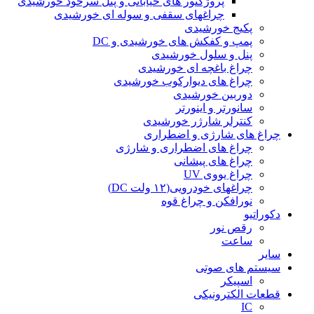
پروژکتور های خیابانی و پنل سرخود خورشیدی
چراغهای سقفی و سوله ای خورشیدی
پکیج خورشیدی
پمپ و کفکش های خورشیدی و DC
پنل و سلول خورشیدی
چراغ باغچه ای خورشیدی
چراغ های دیوارکوب خورشیدی
دوربین خورشیدی
سانورتر و اینورتر
کنترلر شارژر خورشیدی
چراغ های شارژی و اضطراری
چراغ های اضطراری و شارژی
چراغ های پیشانی
چراغ یووی UV
چراغهای خودرویی(۱۲ ولت DC)
نورافکن و چراغ قوه
دکوراتیو
رقص نور
ساعت
سایر
سیستم های صوتی
اسپیکر
قطعات الکترونیکی
IC