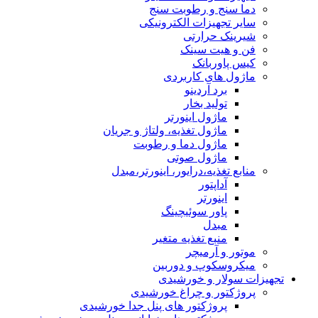
دما سنج و رطوبت سنج
سایر تجهیزات الکترونیکی
شیرینک حرارتی
فن و هیت سینک
کیس پاوربانک
ماژول های کاربردی
برد آردینو
تولید بخار
ماژول اینورتر
ماژول تغذیه، ولتاژ و جریان
ماژول دما و رطوبت
ماژول صوتی
منابع تغذیه،درایور، اینورتر،مبدل
آداپتور
اینورتر
پاور سوئیچینگ
مبدل
منبع تغذیه متغیر
موتور و آرمیچر
میکروسکوپ و دوربین
تجهیزات سولار و خورشیدی
پروژکتور و چراغ خورشیدی
پروژکتور های پنل جدا خورشیدی