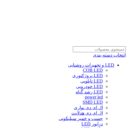
انتخاب دسته بندی
LED و تجهیزات روشنایی
COB LED
LED پروژکتوری
LED تابلویی
LED خودرویی
LED رشد گیاه
power led
SMD LED
ال ای دی نواری
ال ای دی هدلایت
چسب و خمیر سیلیکونی
درایور LED