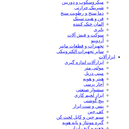
میکروسکوپ و دوربین
شیرینک حرارتی
دما سنج و رطوبت سنج
فن و هیت سینک
المان خنک کننده
باتری
سوکت و فیش آلات
آردوینو
تجهیزات و قطعات ماینر
سایر تجهیزات الکترونیکی
ابزارآلات
ابزارآلات اندازه گیری
مولتی متر
مینی دریل
هیتر و هویه
آچار پرسی
سشوار صنعتی
ابزار لحیم کاری
پیچ گوشتی
پنس و ست ابزار
کف چین
سیم چین و کابل لخت کن
گیره مونتاژ و پایه هویه
جعبه و کیف ابزار