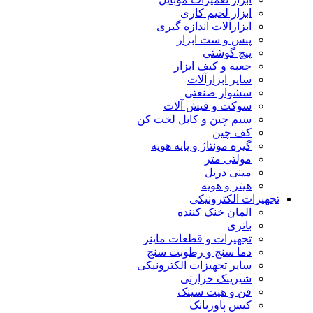
ابزار لحیم کاری
ابزارآلات اندازه گیری
پنس و ست ابزار
پیچ گوشتی
جعبه و کیف ابزار
سایر ابزارآلات
سشوار صنعتی
سوکت و فیش آلات
سیم چین و کابل لخت کن
کف چین
گیره مونتاژ و پایه هویه
مولتی متر
مینی دریل
هیتر و هویه
تجهیزات الکترونیکی
المان خنک کننده
باتری
تجهیزات و قطعات ماینر
دما سنج و رطوبت سنج
سایر تجهیزات الکترونیکی
شیرینک حرارتی
فن و هیت سینک
کیس پاوربانک