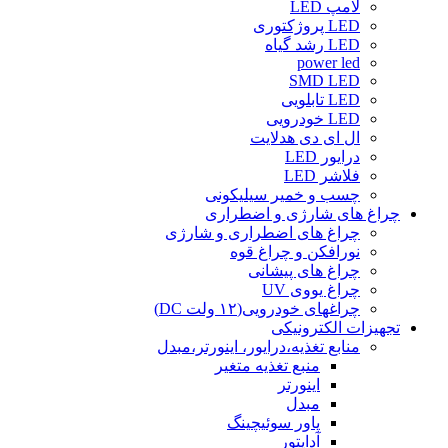
لامپ LED
LED پروژکتوری
LED رشد گیاه
power led
SMD LED
LED تابلویی
LED خودرویی
ال ای دی هدلایت
درایور LED
فلاشر LED
چسب و خمیر سیلیکونی
چراغ های شارژی و اضطراری
چراغ های اضطراری و شارژی
نورافکن و چراغ قوه
چراغ های پیشانی
چراغ یووی UV
چراغهای خودرویی(۱۲ ولت DC)
تجهیزات الکترونیکی
منابع تغذیه،درایور، اینورتر،مبدل
منبع تغذیه متغیر
اینورتر
مبدل
پاور سوئیچینگ
آداپتور