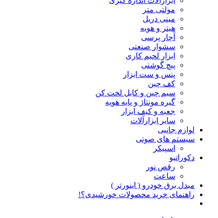
ابزارآلات اندازه گیری
مولتی متر
مینی دریل
هیتر و هویه
آچار پرسی
سشوار صنعتی
ابزار لحیم کاری
پیچ گوشتی
پنس و ست ابزار
کف چین
سیم چین و کابل لخت کن
گیره مونتاژ و پایه هویه
جعبه و کیف ابزار
سایر ابزارآلات
لوازم جانبی
سیستم های صوتی
اسپیکر
دکوراتیو
رقص نور
ساعت
مبدل برق خودرو ( اینورتر )
راهنمای خرید محصولات خورشیدی؟!