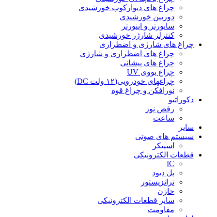
چراغ های دیوارکوب خورشیدی
دوربین خورشیدی
سانورتر و اینورتر
کنترلر شارژر خورشیدی
چراغ های شارژی و اضطراری
چراغ های اضطراری و شارژی
چراغ های پیشانی
چراغ یووی UV
چراغهای خودرویی(۱۲ ولت DC)
نورافکن و چراغ قوه
دکوراتیو
رقص نور
ساعت
سایر
سیستم های صوتی
اسپیکر
قطعات الکترونیکی
IC
پل دیود
ترانزیستور
خازن
سایر قطعات الکترونیکی
مقاومت