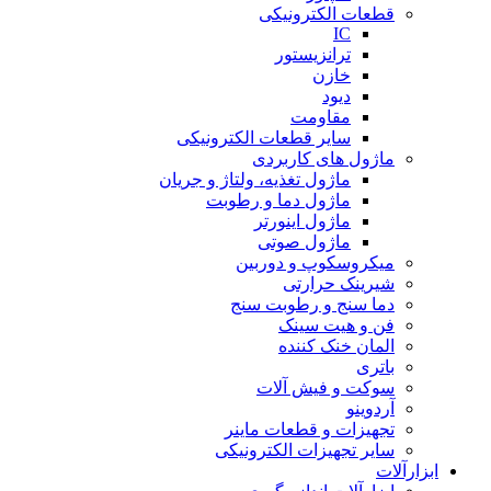
قطعات الکترونیکی
IC
ترانزیستور
خازن
دیود
مقاومت
سایر قطعات الکترونیکی
ماژول های کاربردی
ماژول تغذیه، ولتاژ و جریان
ماژول دما و رطوبت
ماژول اینورتر
ماژول صوتی
میکروسکوپ و دوربین
شیرینک حرارتی
دما سنج و رطوبت سنج
فن و هیت سینک
المان خنک کننده
باتری
سوکت و فیش آلات
آردوینو
تجهیزات و قطعات ماینر
سایر تجهیزات الکترونیکی
ابزارآلات