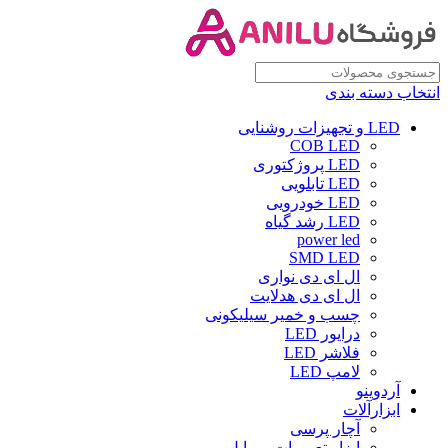
انتخاب دسته بندی
LED و تجهیزات روشنایی
COB LED
LED پروژکتوری
LED تابلویی
LED خودرویی
LED رشد گیاه
power led
SMD LED
ال ای دی نواری
ال ای دی هدلایت
چسب و خمیر سیلیکونی
درایور LED
فلاشر LED
لامپ LED
آردوینو
ابزارآلات
آچار پرسی
ابزار تعمیرات موبایل