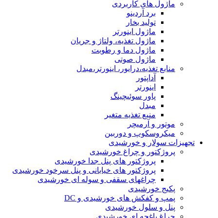
ماژول های کاربردی
برد آردینو
تولید بخار
ماژول اینورتر
ماژول تغذیه، ولتاژ و جریان
ماژول دما و رطوبت
ماژول صوتی
منابع تغذیه،درایور، اینورتر،مبدل
آداپتور
اینورتر
پاور سوئیچینگ
مبدل
منبع تغذیه متغیر
موتور و آرمیچر
میکروسکوپ و دوربین
تجهیزات سولار و خورشیدی
پروژکتور و چراغ خورشیدی
پروژکتور های پنل جدا خورشیدی
پروژکتور های خیابانی و پنل سرخود خورشیدی
چراغهای سقفی و سوله ای خورشیدی
پکیج خورشیدی
پمپ و کفکش های خورشیدی و DC
پنل و سلول خورشیدی
چراغ باغچه ای خورشیدی