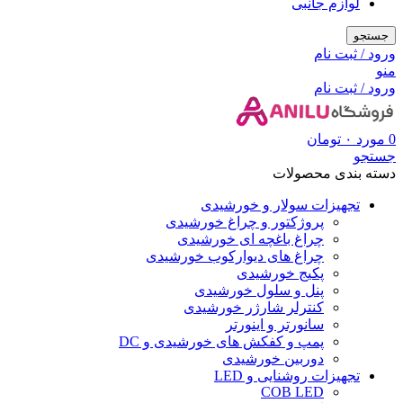
لوازم جانبی
جستجو
ورود / ثبت نام
منو
ورود / ثبت نام
0
مورد
۰
تومان
جستجو
دسته بندی محصولات
تجهیزات سولار و خورشیدی
پروژکتور و چراغ خورشیدی
چراغ باغچه ای خورشیدی
چراغ های دیوارکوب خورشیدی
پکیج خورشیدی
پنل و سلول خورشیدی
کنترلر شارژر خورشیدی
سانورتر و اینورتر
پمپ و کفکش های خورشیدی و DC
دوربین خورشیدی
تجهیزات روشنایی و LED
COB LED