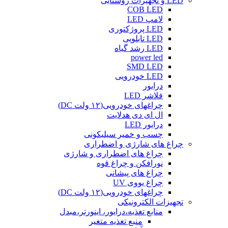
LED و تجهیزات روشنایی
COB LED
لامپ LED
LED پروژکتوری
LED تابلویی
LED رشد گیاه
power led
SMD LED
LED خودرویی
درایور
فلاشر LED
چراغهای خودرویی(۱۲ ولت DC)
ال ای دی هدلایت
درایور LED
چسب و خمیر سیلیکونی
چراغ های شارژی و اضطراری
چراغ های اضطراری و شارژی
نورافکن و چراغ قوه
چراغ های پیشانی
چراغ یووی UV
چراغهای خودرویی(۱۲ ولت DC)
تجهیزات الکترونیکی
منابع تغذیه،درایور، اینورتر،مبدل
منبع تغذیه متغیر