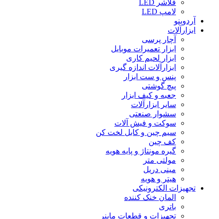
فلاشر LED
لامپ LED
آردوینو
ابزارآلات
آچار پرسی
ابزار تعمیرات موبایل
ابزار لحیم کاری
ابزارآلات اندازه گیری
پنس و ست ابزار
پیچ گوشتی
جعبه و کیف ابزار
سایر ابزارآلات
سشوار صنعتی
سوکت و فیش آلات
سیم چین و کابل لخت کن
کف چین
گیره مونتاژ و پایه هویه
مولتی متر
مینی دریل
هیتر و هویه
تجهیزات الکترونیکی
المان خنک کننده
باتری
تجهیزات و قطعات ماینر