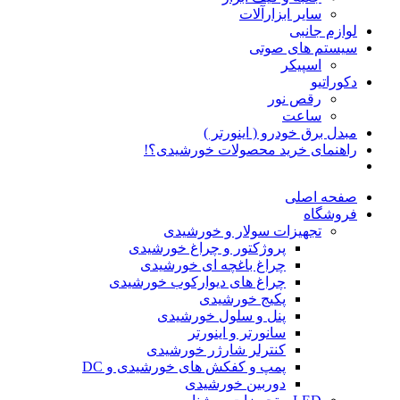
سایر ابزارآلات
لوازم جانبی
سیستم های صوتی
اسپیکر
دکوراتیو
رقص نور
ساعت
مبدل برق خودرو ( اینورتر )
راهنمای خرید محصولات خورشیدی؟!
صفحه اصلی
فروشگاه
تجهیزات سولار و خورشیدی
پروژکتور و چراغ خورشیدی
چراغ باغچه ای خورشیدی
چراغ های دیوارکوب خورشیدی
پکیج خورشیدی
پنل و سلول خورشیدی
سانورتر و اینورتر
کنترلر شارژر خورشیدی
پمپ و کفکش های خورشیدی و DC
دوربین خورشیدی