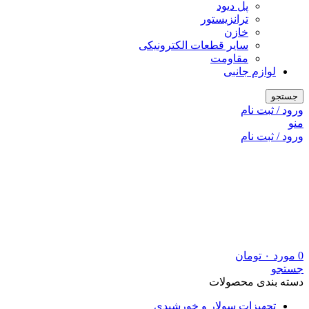
پل دیود
ترانزیستور
خازن
سایر قطعات الکترونیکی
مقاومت
لوازم جانبی
جستجو
ورود / ثبت نام
منو
ورود / ثبت نام
0
مورد
۰
تومان
جستجو
دسته بندی محصولات
تجهیزات سولار و خورشیدی