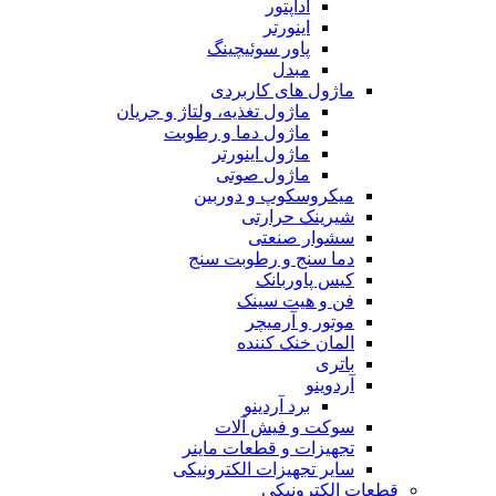
آداپتور
اینورتر
پاور سوئیچینگ
مبدل
ماژول های کاربردی
ماژول تغذیه، ولتاژ و جریان
ماژول دما و رطوبت
ماژول اینورتر
ماژول صوتی
میکروسکوپ و دوربین
شیرینک حرارتی
سشوار صنعتی
دما سنج و رطوبت سنج
کیس پاوربانک
فن و هیت سینک
موتور و آرمیچر
المان خنک کننده
باتری
آردوینو
برد آردینو
سوکت و فیش آلات
تجهیزات و قطعات ماینر
سایر تجهیزات الکترونیکی
قطعات الکترونیکی