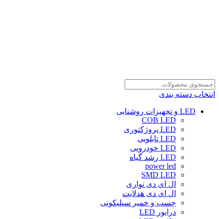
انتخاب دسته بندی
LED و تجهیزات روشنایی
COB LED
LED پروژکتوری
LED تابلویی
LED خودرویی
LED رشد گیاه
power led
SMD LED
ال ای دی نواری
ال ای دی هدلایت
چسب و خمیر سیلیکونی
درایور LED