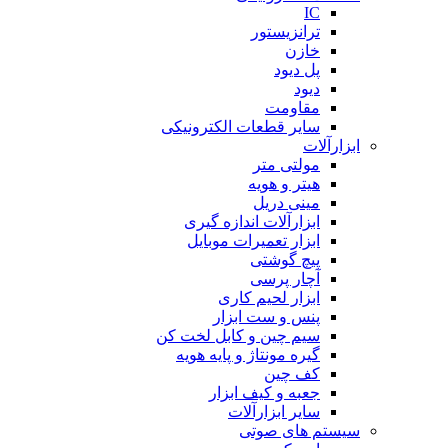
IC
ترانزیستور
خازن
پل دیود
دیود
مقاومت
سایر قطعات الکترونیکی
ابزارآلات
مولتی متر
هیتر و هویه
مینی دریل
ابزارآلات اندازه گیری
ابزار تعمیرات موبایل
پیچ گوشتی
آچار پرسی
ابزار لحیم کاری
پنس و ست ابزار
سیم چین و کابل لخت کن
گیره مونتاژ و پایه هویه
کف چین
جعبه و کیف ابزار
سایر ابزارآلات
سیستم های صوتی