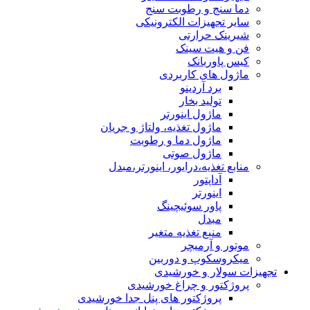
دما سنج و رطوبت سنج
سایر تجهیزات الکترونیکی
شیرینک حرارتی
فن و هیت سینک
کیس پاوربانک
ماژول های کاربردی
برد آردینو
تولید بخار
ماژول اینورتر
ماژول تغذیه، ولتاژ و جریان
ماژول دما و رطوبت
ماژول صوتی
منابع تغذیه،درایور، اینورتر،مبدل
آداپتور
اینورتر
پاور سوئیچینگ
مبدل
منبع تغذیه متغیر
موتور و آرمیچر
میکروسکوپ و دوربین
تجهیزات سولار و خورشیدی
پروژکتور و چراغ خورشیدی
پروژکتور های پنل جدا خورشیدی