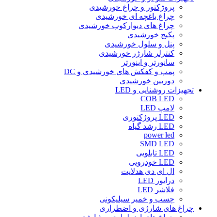
پروژکتور و چراغ خورشیدی
چراغ باغچه ای خورشیدی
چراغ های دیوارکوب خورشیدی
پکیج خورشیدی
پنل و سلول خورشیدی
کنترلر شارژر خورشیدی
سانورتر و اینورتر
پمپ و کفکش های خورشیدی و DC
دوربین خورشیدی
تجهیزات روشنایی و LED
COB LED
لامپ LED
LED پروژکتوری
LED رشد گیاه
power led
SMD LED
LED تابلویی
LED خودرویی
ال ای دی هدلایت
درایور LED
فلاشر LED
چسب و خمیر سیلیکونی
چراغ های شارژی و اضطراری