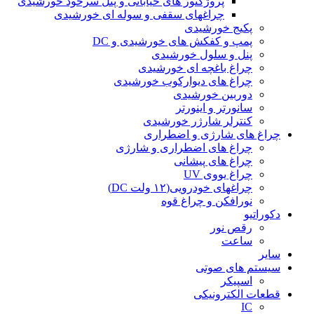
پروژکتور های خیابانی و پنل سرخود خورشیدی
چراغهای سقفی و سوله ای خورشیدی
پکیج خورشیدی
پمپ و کفکش های خورشیدی و DC
پنل و سلول خورشیدی
چراغ باغچه ای خورشیدی
چراغ های دیوارکوب خورشیدی
دوربین خورشیدی
سانورتر و اینورتر
کنترلر شارژر خورشیدی
چراغ های شارژی و اضطراری
چراغ های اضطراری و شارژی
چراغ های پیشانی
چراغ یووی UV
چراغهای خودرویی(۱۲ ولت DC)
نورافکن و چراغ قوه
دکوراتیو
رقص نور
ساعت
سایر
سیستم های صوتی
اسپیکر
قطعات الکترونیکی
IC