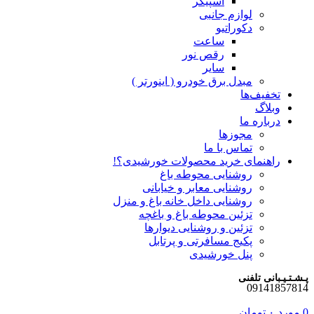
اسپیکر
لوازم جانبی
دکوراتیو
ساعت
رقص نور
سایر
مبدل برق خودرو ( اینورتر )
تخفیف‌ها
وبلاگ
درباره ما
مجوزها
تماس با ما
راهنمای خرید محصولات خورشیدی؟!
روشنایی محوطه باغ
روشنایی معابر و خیابانی
روشنایی داخل خانه باغ و منزل
تزئین محوطه باغ و باغچه
تزئین و روشنایی دیوارها
پکیج مسافرتی و پرتابل
پنل خورشیدی
پـشـتـیـبانی تلفنی
09141857814
0
مورد
۰
تومان