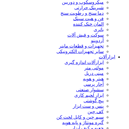
میکروسکوپ و دوربین
شیرینک حرارتی
دما سنج و رطوبت سنج
فن و هیت سینک
المان خنک کننده
باتری
سوکت و فیش آلات
آردوینو
تجهیزات و قطعات ماینر
سایر تجهیزات الکترونیکی
ابزارآلات
ابزارآلات اندازه گیری
مولتی متر
مینی دریل
هیتر و هویه
آچار پرسی
سشوار صنعتی
ابزار لحیم کاری
پیچ گوشتی
پنس و ست ابزار
کف چین
سیم چین و کابل لخت کن
گیره مونتاژ و پایه هویه
جعبه و کیف ابزار