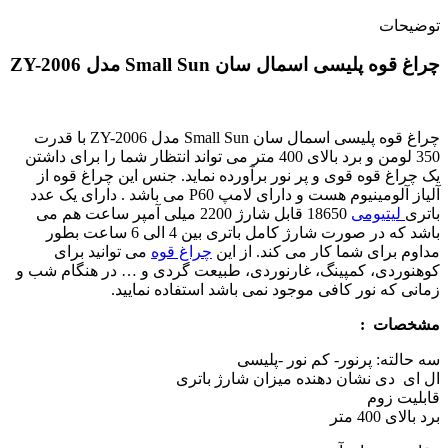
توضیحات
چراغ قوه پلیسی اسمال سان Small Sun مدل ZY-2006
چراغ قوه پلیسی اسمال سان Small Sun مدل ZY-2006 با قدرت
350 لومن و برد بالای 400 متر می تواند انتظار شما را برای داشتن
یک چراغ قوه قوی و پر نور برآورده نماید. جنس این چراغ قوه از
آلیاز آلومینیوم هست و دارای لامپ P60 می باشد . دارای یک عدد
باتری
لیتیومی
18650 قابل شارژ 2200 میلی آمپر ساعت هم می
باشد که در صورت شارژ کامل باتری بین 4 الی 6 ساعت بطور
مداوم برای شما کار می کند. از این
چراغ قوه
می توانید برای
کوهنوردی، کمپینگ، غارنوردی، طبیعت گردی و … در هنگام شب و
زمانی که نور کافی موجود نمی باشد استفاده نمایید.
مشخصات :
سه حالته: پرنور- کم نور -پلیسی
ال ای دی نشان دهنده میزان شارژ باتری
قابلیت زوم
برد بالای 400 متر