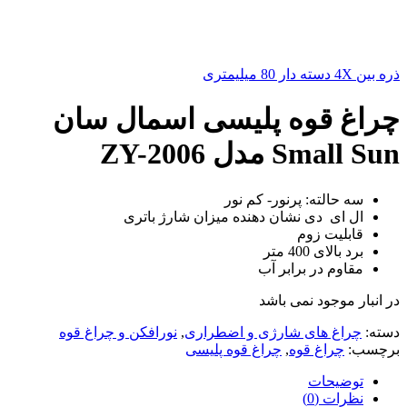
ذره بین 4X دسته دار 80 میلیمتری
چراغ قوه پلیسی اسمال سان
Small Sun مدل ZY-2006
سه حالته: پرنور- کم نور
ال ای دی نشان دهنده میزان شارژ باتری
قابلیت زوم
برد بالای 400 متر
مقاوم در برابر آب
در انبار موجود نمی باشد
دسته:
چراغ های شارژی و اضطراری
,
نورافکن و چراغ قوه
برچسب:
چراغ قوه
,
چراغ قوه پلیسی
توضیحات
نظرات (0)