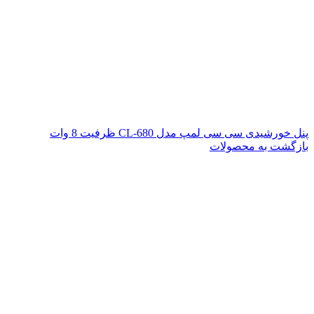
پنل خورشیدی سی سی لمپ مدل CL-680 ظرفیت 8 وات
بازگشت به محصولات