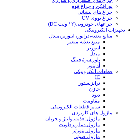
چراغ های اضطراری و شارژی
نورافکن و چراغ قوه
چراغ های پیشانی
چراغ یووی UV
چراغهای خودرویی(۱۲ ولت DC)
تجهیزات الکترونیکی
منابع تغذیه،درایور، اینورتر،مبدل
منبع تغذیه متغیر
اینورتر
مبدل
پاور سوئیچینگ
آداپتور
قطعات الکترونیکی
IC
ترانزیستور
خازن
دیود
مقاومت
سایر قطعات الکترونیکی
ماژول های کاربردی
ماژول تغذیه، ولتاژ و جریان
ماژول دما و رطوبت
ماژول اینورتر
ماژول صوتی