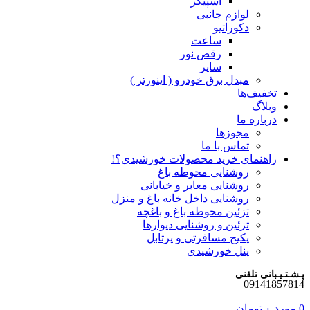
اسپیکر
لوازم جانبی
دکوراتیو
ساعت
رقص نور
سایر
مبدل برق خودرو ( اینورتر )
تخفیف‌ها
وبلاگ
درباره ما
مجوزها
تماس با ما
راهنمای خرید محصولات خورشیدی؟!
روشنایی محوطه باغ
روشنایی معابر و خیابانی
روشنایی داخل خانه باغ و منزل
تزئین محوطه باغ و باغچه
تزئین و روشنایی دیوارها
پکیج مسافرتی و پرتابل
پنل خورشیدی
پـشـتـیـبانی تلفنی
09141857814
0
مورد
۰
تومان