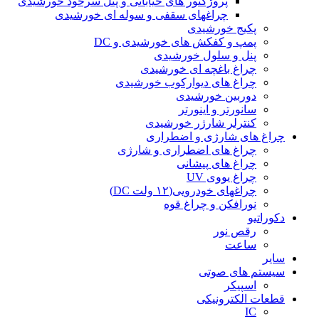
پروژکتور های خیابانی و پنل سرخود خورشیدی
چراغهای سقفی و سوله ای خورشیدی
پکیج خورشیدی
پمپ و کفکش های خورشیدی و DC
پنل و سلول خورشیدی
چراغ باغچه ای خورشیدی
چراغ های دیوارکوب خورشیدی
دوربین خورشیدی
سانورتر و اینورتر
کنترلر شارژر خورشیدی
چراغ های شارژی و اضطراری
چراغ های اضطراری و شارژی
چراغ های پیشانی
چراغ یووی UV
چراغهای خودرویی(۱۲ ولت DC)
نورافکن و چراغ قوه
دکوراتیو
رقص نور
ساعت
سایر
سیستم های صوتی
اسپیکر
قطعات الکترونیکی
IC