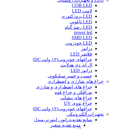
LED و تجهیزات روشنایی
COB LED
لامپ LED
LED پروژکتوری
LED تابلویی
LED رشد گیاه
power led
SMD LED
LED خودرویی
درایور
فلاشر LED
چراغهای خودرویی(۱۲ ولت DC)
ال ای دی هدلایت
درایور LED
چسب و خمیر سیلیکونی
چراغ های شارژی و اضطراری
چراغ های اضطراری و شارژی
نورافکن و چراغ قوه
چراغ های پیشانی
چراغ یووی UV
چراغهای خودرویی(۱۲ ولت DC)
تجهیزات الکترونیکی
منابع تغذیه،درایور، اینورتر،مبدل
منبع تغذیه متغیر