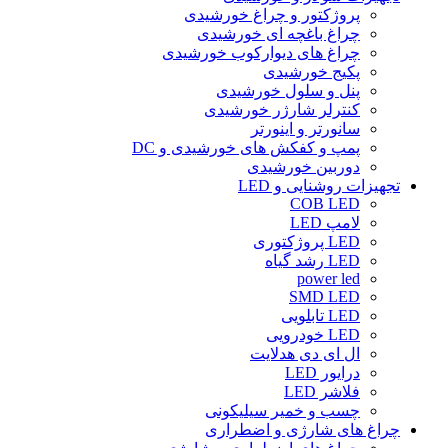
پروژکتور و چراغ خورشیدی
چراغ باغچه ای خورشیدی
چراغ های دیوارکوب خورشیدی
پکیج خورشیدی
پنل و سلول خورشیدی
کنترلر شارژر خورشیدی
سانورتر و اینورتر
پمپ و کفکش های خورشیدی و DC
دوربین خورشیدی
تجهیزات روشنایی و LED
COB LED
لامپ LED
LED پروژکتوری
LED رشد گیاه
power led
SMD LED
LED تابلویی
LED خودرویی
ال ای دی هدلایت
درایور LED
فلاشر LED
چسب و خمیر سیلیکونی
چراغ های شارژی و اضطراری