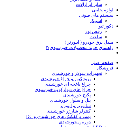
سایر ابزارآلات
لوازم جانبی
سیستم های صوتی
اسپیکر
دکوراتیو
رقص نور
ساعت
مبدل برق خودرو ( اینورتر )
راهنمای خرید محصولات خورشیدی؟!
صفحه اصلی
فروشگاه
تجهیزات سولار و خورشیدی
پروژکتور و چراغ خورشیدی
چراغ باغچه ای خورشیدی
چراغ های دیوارکوب خورشیدی
پکیج خورشیدی
پنل و سلول خورشیدی
سانورتر و اینورتر
کنترلر شارژر خورشیدی
پمپ و کفکش های خورشیدی و DC
دوربین خورشیدی