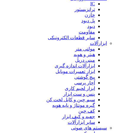
IC
ترانزیستور
خازن
پل دیود
دیود
مقاومت
سایر قطعات الکترونیکی
ابزارآلات
مولتی متر
هیتر و هویه
مینی دریل
ابزارآلات اندازه گیری
ابزار تعمیرات موبایل
پیچ گوشتی
آچار پرسی
ابزار لحیم کاری
پنس و ست ابزار
سیم چین و کابل لخت کن
گیره مونتاژ و پایه هویه
کف چین
جعبه و کیف ابزار
سایر ابزارآلات
سیستم های صوتی