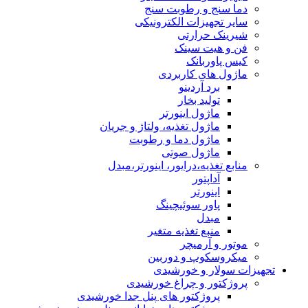
دما سنج و رطوبت سنج
سایر تجهیزات الکترونیکی
شیرینک حرارتی
فن و هیت سینک
کیس پاوربانک
ماژول های کاربردی
برد آردینو
تولید بخار
ماژول اینورتر
ماژول تغذیه، ولتاژ و جریان
ماژول دما و رطوبت
ماژول صوتی
منابع تغذیه،درایور، اینورتر،مبدل
آداپتور
اینورتر
پاور سوئیچینگ
مبدل
منبع تغذیه متغیر
موتور و آرمیچر
میکروسکوپ و دوربین
تجهیزات سولار و خورشیدی
پروژکتور و چراغ خورشیدی
پروژکتور های پنل جدا خورشیدی