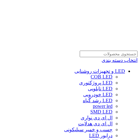
انتخاب دسته بندی
LED و تجهیزات روشنایی
COB LED
LED پروژکتوری
LED تابلویی
LED خودرویی
LED رشد گیاه
power led
SMD LED
ال ای دی نواری
ال ای دی هدلایت
چسب و خمیر سیلیکونی
درایور LED