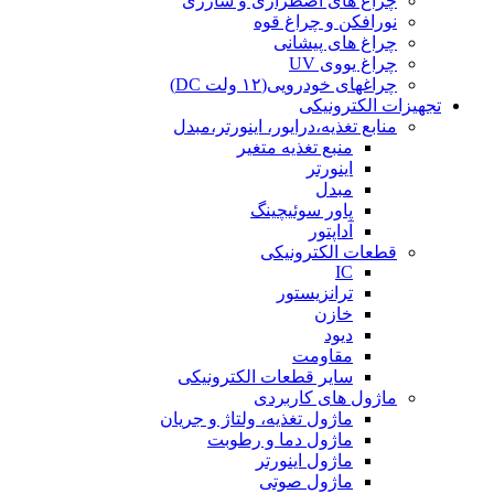
چراغ های اضطراری و شارژی
نورافکن و چراغ قوه
چراغ های پیشانی
چراغ یووی UV
چراغهای خودرویی(۱۲ ولت DC)
تجهیزات الکترونیکی
منابع تغذیه،درایور، اینورتر،مبدل
منبع تغذیه متغیر
اینورتر
مبدل
پاور سوئیچینگ
آداپتور
قطعات الکترونیکی
IC
ترانزیستور
خازن
دیود
مقاومت
سایر قطعات الکترونیکی
ماژول های کاربردی
ماژول تغذیه، ولتاژ و جریان
ماژول دما و رطوبت
ماژول اینورتر
ماژول صوتی