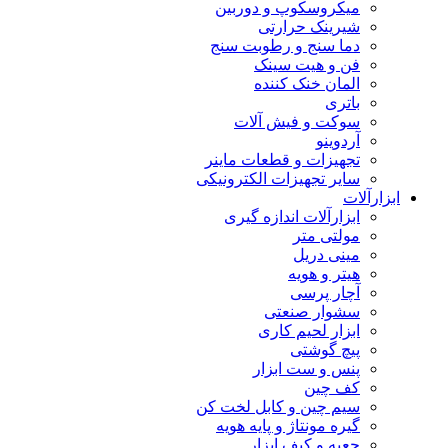
میکروسکوپ و دوربین
شیرینک حرارتی
دما سنج و رطوبت سنج
فن و هیت سینک
المان خنک کننده
باتری
سوکت و فیش آلات
آردوینو
تجهیزات و قطعات ماینر
سایر تجهیزات الکترونیکی
ابزارآلات
ابزارآلات اندازه گیری
مولتی متر
مینی دریل
هیتر و هویه
آچار پرسی
سشوار صنعتی
ابزار لحیم کاری
پیچ گوشتی
پنس و ست ابزار
کف چین
سیم چین و کابل لخت کن
گیره مونتاژ و پایه هویه
جعبه و کیف ابزار