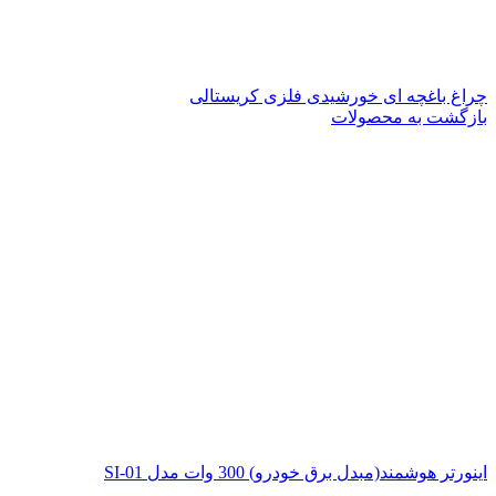
چراغ باغچه ای خورشیدی فلزی کریستالی
بازگشت به محصولات
اینورتر هوشمند(مبدل برق خودرو) 300 وات مدل SI-01