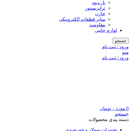
پل دیود
ترانزیستور
خازن
سایر قطعات الکترونیکی
مقاومت
لوازم جانبی
جستجو
ورود / ثبت نام
منو
ورود / ثبت نام
0
مورد
۰
تومان
جستجو
دسته بندی محصولات
تجهیزات سولار و خورشیدی