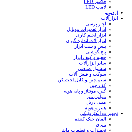
فلاشر LED
لامپ LED
آردوینو
ابزارآلات
آچار پرسی
ابزار تعمیرات موبایل
ابزار لحیم کاری
ابزارآلات اندازه گیری
پنس و ست ابزار
پیچ گوشتی
جعبه و کیف ابزار
سایر ابزارآلات
سشوار صنعتی
سوکت و فیش آلات
سیم چین و کابل لخت کن
کف چین
گیره مونتاژ و پایه هویه
مولتی متر
مینی دریل
هیتر و هویه
تجهیزات الکترونیکی
المان خنک کننده
باتری
تجهیزات و قطعات ماینر