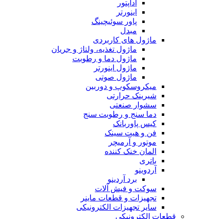
آداپتور
اینورتر
پاور سوئیچینگ
مبدل
ماژول های کاربردی
ماژول تغذیه، ولتاژ و جریان
ماژول دما و رطوبت
ماژول اینورتر
ماژول صوتی
میکروسکوپ و دوربین
شیرینک حرارتی
سشوار صنعتی
دما سنج و رطوبت سنج
کیس پاوربانک
فن و هیت سینک
موتور و آرمیچر
المان خنک کننده
باتری
آردوینو
برد آردینو
سوکت و فیش آلات
تجهیزات و قطعات ماینر
سایر تجهیزات الکترونیکی
قطعات الکترونیکی