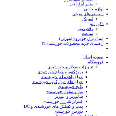
سایر ابزارآلات
لوازم جانبی
سیستم های صوتی
اسپیکر
دکوراتیو
رقص نور
ساعت
مبدل برق خودرو ( اینورتر )
راهنمای خرید محصولات خورشیدی؟!
صفحه اصلی
فروشگاه
تجهیزات سولار و خورشیدی
پروژکتور و چراغ خورشیدی
چراغ باغچه ای خورشیدی
چراغ های دیوارکوب خورشیدی
پکیج خورشیدی
پنل و سلول خورشیدی
سانورتر و اینورتر
کنترلر شارژر خورشیدی
پمپ و کفکش های خورشیدی و DC
دوربین خورشیدی