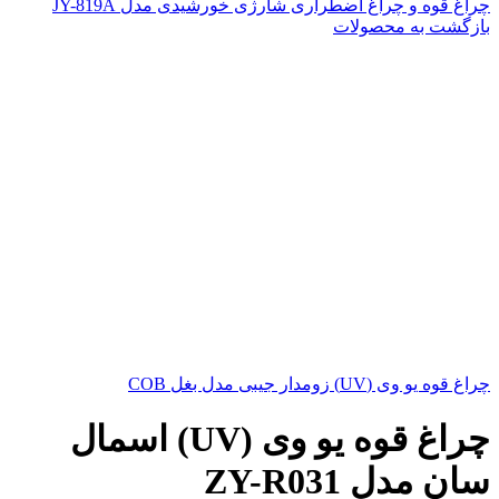
چراغ قوه و چراغ اضطراری شارژی خورشیدی مدل JY-819A
بازگشت به محصولات
چراغ قوه یو وی (UV) زومدار جیبی مدل بغل COB
چراغ قوه یو وی (UV) اسمال
سان مدل ZY-R031