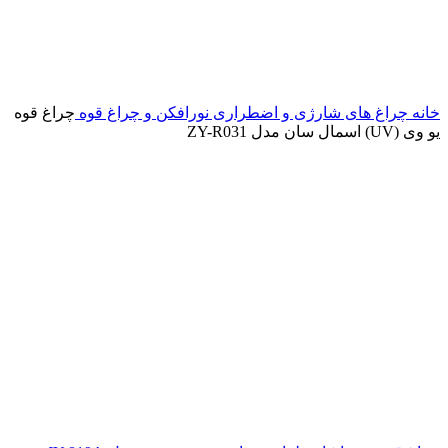
خانه
چراغ های شارژی و اضطراری
نورافکن و چراغ قوه
چراغ قوه
یو وی (UV) اسمال سان مدل ZY-R031