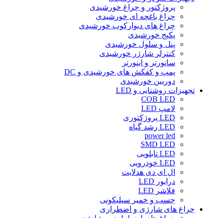
پروژکتور و چراغ خورشیدی
چراغ باغچه ای خورشیدی
چراغ های دیوارکوب خورشیدی
پکیج خورشیدی
پنل و سلول خورشیدی
کنترلر شارژر خورشیدی
سانورتر و اینورتر
پمپ و کفکش های خورشیدی و DC
دوربین خورشیدی
تجهیزات روشنایی و LED
COB LED
لامپ LED
LED پروژکتوری
LED رشد گیاه
power led
SMD LED
LED تابلویی
LED خودرویی
ال ای دی هدلایت
درایور LED
فلاشر LED
چسب و خمیر سیلیکونی
چراغ های شارژی و اضطراری