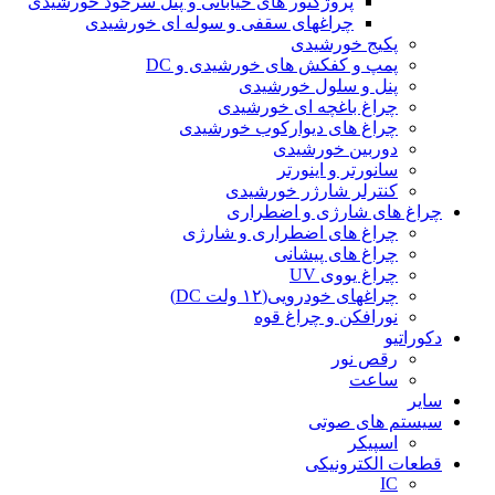
پروژکتور های خیابانی و پنل سرخود خورشیدی
چراغهای سقفی و سوله ای خورشیدی
پکیج خورشیدی
پمپ و کفکش های خورشیدی و DC
پنل و سلول خورشیدی
چراغ باغچه ای خورشیدی
چراغ های دیوارکوب خورشیدی
دوربین خورشیدی
سانورتر و اینورتر
کنترلر شارژر خورشیدی
چراغ های شارژی و اضطراری
چراغ های اضطراری و شارژی
چراغ های پیشانی
چراغ یووی UV
چراغهای خودرویی(۱۲ ولت DC)
نورافکن و چراغ قوه
دکوراتیو
رقص نور
ساعت
سایر
سیستم های صوتی
اسپیکر
قطعات الکترونیکی
IC