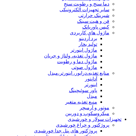
دما سنج و رطوبت سنج
سایر تجهیزات الکترونیکی
شیرینک حرارتی
فن و هیت سینک
کیس پاوربانک
ماژول های کاربردی
برد آردینو
تولید بخار
ماژول اینورتر
ماژول تغذیه، ولتاژ و جریان
ماژول دما و رطوبت
ماژول صوتی
منابع تغذیه،درایور، اینورتر،مبدل
آداپتور
اینورتر
پاور سوئیچینگ
مبدل
منبع تغذیه متغیر
موتور و آرمیچر
میکروسکوپ و دوربین
تجهیزات سولار و خورشیدی
پروژکتور و چراغ خورشیدی
پروژکتور های پنل جدا خورشیدی