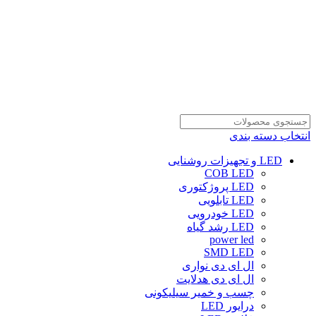
انتخاب دسته بندی
LED و تجهیزات روشنایی
COB LED
LED پروژکتوری
LED تابلویی
LED خودرویی
LED رشد گیاه
power led
SMD LED
ال ای دی نواری
ال ای دی هدلایت
چسب و خمیر سیلیکونی
درایور LED