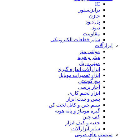
IC
ترانزیستور
خازن
پل دیود
دیود
مقاومت
سایر قطعات الکترونیکی
ابزارآلات
مولتی متر
هیتر و هویه
مینی دریل
ابزارآلات اندازه گیری
ابزار تعمیرات موبایل
پیچ گوشتی
آچار پرسی
ابزار لحیم کاری
پنس و ست ابزار
سیم چین و کابل لخت کن
گیره مونتاژ و پایه هویه
کف چین
جعبه و کیف ابزار
سایر ابزارآلات
سیستم های صوتی