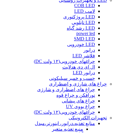
LED و تجهیزات روشنایی
COB LED
لامپ LED
LED پروژکتوری
LED تابلویی
LED رشد گیاه
power led
SMD LED
LED خودرویی
درایور
فلاشر LED
چراغهای خودرویی(۱۲ ولت DC)
ال ای دی هدلایت
درایور LED
چسب و خمیر سیلیکونی
چراغ های شارژی و اضطراری
چراغ های اضطراری و شارژی
نورافکن و چراغ قوه
چراغ های پیشانی
چراغ یووی UV
چراغهای خودرویی(۱۲ ولت DC)
تجهیزات الکترونیکی
منابع تغذیه،درایور، اینورتر،مبدل
منبع تغذیه متغیر