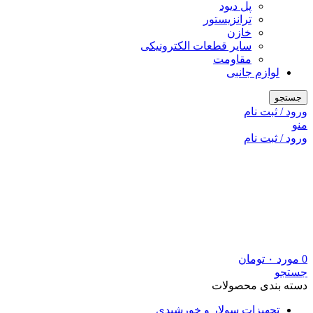
پل دیود
ترانزیستور
خازن
سایر قطعات الکترونیکی
مقاومت
لوازم جانبی
جستجو
ورود / ثبت نام
منو
ورود / ثبت نام
0
مورد
۰
تومان
جستجو
دسته بندی محصولات
تجهیزات سولار و خورشیدی