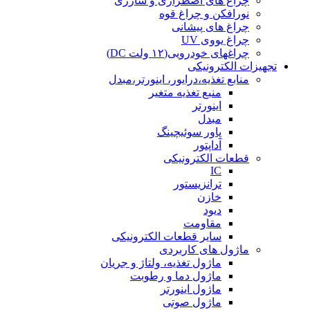
چراغ های اضطراری و شارژی
نورافکن و چراغ قوه
چراغ های پیشانی
چراغ یووی UV
چراغهای خودرویی(۱۲ ولت DC)
تجهیزات الکترونیکی
منابع تغذیه،درایور، اینورتر،مبدل
منبع تغذیه متغیر
اینورتر
مبدل
پاور سوئیچینگ
آداپتور
قطعات الکترونیکی
IC
ترانزیستور
خازن
دیود
مقاومت
سایر قطعات الکترونیکی
ماژول های کاربردی
ماژول تغذیه، ولتاژ و جریان
ماژول دما و رطوبت
ماژول اینورتر
ماژول صوتی