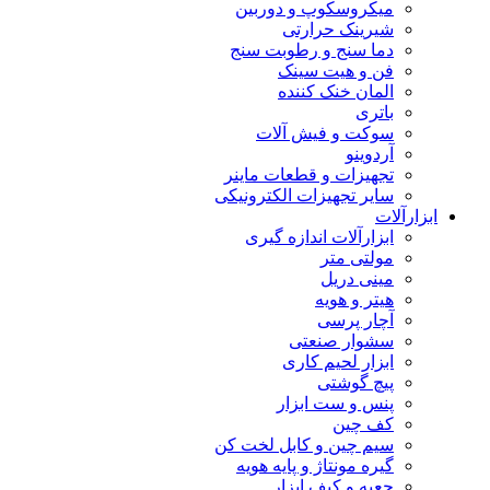
میکروسکوپ و دوربین
شیرینک حرارتی
دما سنج و رطوبت سنج
فن و هیت سینک
المان خنک کننده
باتری
سوکت و فیش آلات
آردوینو
تجهیزات و قطعات ماینر
سایر تجهیزات الکترونیکی
ابزارآلات
ابزارآلات اندازه گیری
مولتی متر
مینی دریل
هیتر و هویه
آچار پرسی
سشوار صنعتی
ابزار لحیم کاری
پیچ گوشتی
پنس و ست ابزار
کف چین
سیم چین و کابل لخت کن
گیره مونتاژ و پایه هویه
جعبه و کیف ابزار