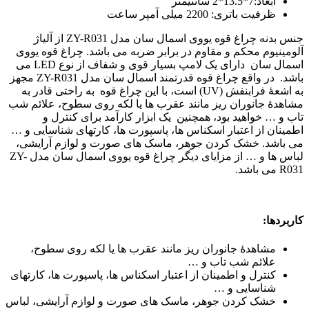
ابعاد:7*13.5*2 سانتیمتر
ظرفیت باتری: 2200 میلی آمپر ساعت
جنس بدنه چراغ قوه یووی اسمال سان مدل ZY-R031 از آلیاژ
آلومینیوم محکم و مقاوم در برابر ضربه می باشد. چراغ قوه یووی
اسمال سان دارای یک لامپ بسیار قوی و شفاف از نوع LED می
باشد. در واقع چراغ قوه قدرتمند اسمال سان مدل ZY-R031 مجهز
به اشعۀ فرابنفش (UV) است، با این چراغ قوه به راحتی قادر به
مشاهدۀ جانوران ریز مانند عقرب ها یا لکه روی سطوح، علائم شب
تاب و … خواهید بود، همچنین یک ابزار کارآمد برای کنترل و
اطمینان از اعتبار اسکناس ها، پاسپورت ها، کارتهای شناسایی و …
می باشد. خشک کردن جوهر، ماسک های صورت و لوازم آرایشی،
لباس ها و … از مزایای دیگر چراغ قوه یووی اسمال سان مدل ZY-
R031 می باشد.
کاربردها:
مشاهدۀ جانوران ریز مانند عقرب ها یا لکه روی سطوح،
علائم شب تاب و …
کنترل و اطمینان از اعتبار اسکناس ها، پاسپورت ها، کارتهای
شناسایی و …
خشک کردن جوهر، ماسک های صورت و لوازم آرایشی، لباس