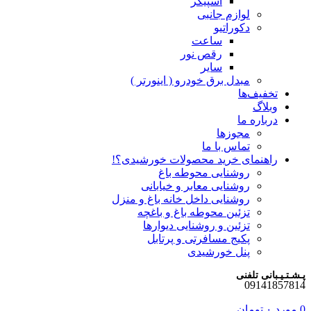
اسپیکر
لوازم جانبی
دکوراتیو
ساعت
رقص نور
سایر
مبدل برق خودرو ( اینورتر )
تخفیف‌ها
وبلاگ
درباره ما
مجوزها
تماس با ما
راهنمای خرید محصولات خورشیدی؟!
روشنایی محوطه باغ
روشنایی معابر و خیابانی
روشنایی داخل خانه باغ و منزل
تزئین محوطه باغ و باغچه
تزئین و روشنایی دیوارها
پکیج مسافرتی و پرتابل
پنل خورشیدی
پـشـتـیـبانی تلفنی
09141857814
0
مورد
۰
تومان