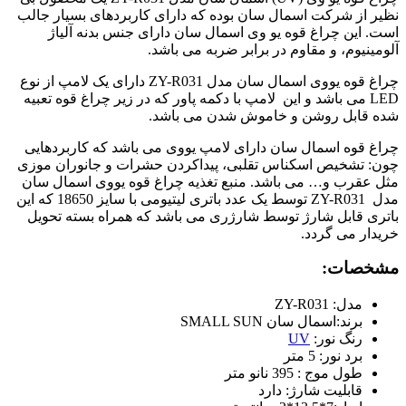
نظیر از شرکت اسمال سان بوده که دارای کاربردهای بسیار جالب
است. این چراغ قوه یو وی اسمال سان دارای جنس بدنه آلیاژ
آلومینیوم، و مقاوم در برابر ضربه می باشد.
چراغ قوه یووی اسمال سان مدل ZY-R031 دارای یک لامپ از نوع
LED می باشد و این لامپ با دکمه پاور که در زیر چراغ قوه تعبیه
شده قابل روشن و خاموش شدن می باشد.
چراغ قوه اسمال سان دارای لامپ یووی می باشد که کاربردهایی
چون: تشخیص اسکناس تقلبی، پیداکردن حشرات و جانوران موزی
مثل عقرب و… می باشد. منبع تغذیه چراغ قوه یووی اسمال سان
مدل ZY-R031 توسط یک عدد باتری لیتیومی با سایز 18650 که این
باتری قابل شارژ توسط شارژری می باشد که همراه بسته تحویل
خریدار می گردد.
مشخصات:
مدل: ZY-R031
برند:اسمال سان SMALL SUN
رنگ نور:
UV
برد نور: 5 متر
طول موج : 395 نانو متر
قابلیت شارژ: دارد