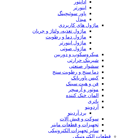
آداپتور
اینورتر
پاور سوئیچینگ
مبدل
ماژول های کاربردی
ماژول تغذیه، ولتاژ و جریان
ماژول دما و رطوبت
ماژول اینورتر
ماژول صوتی
میکروسکوپ و دوربین
شیرینک حرارتی
سشوار صنعتی
دما سنج و رطوبت سنج
کیس پاوربانک
فن و هیت سینک
موتور و آرمیچر
المان خنک کننده
باتری
آردوینو
برد آردینو
سوکت و فیش آلات
تجهیزات و قطعات ماینر
سایر تجهیزات الکترونیکی
قطعات الکترونیکی