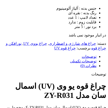
جنس بدنه : آلیاژ آلومینیوم
رنگ بدنه : نقره ای
تعداد لامپ : 1 عدد
قابلیت زوم : ندارد
برد نور : 5 متر
در انبار موجود نمی باشد
دسته:
چراغ های شارژی و اضطراری
,
چراغ یووی UV
,
نورافکن و
چراغ قوه
برچسب:
چراغ قوه UV
توضیحات
توضیحات تکمیلی
نظرات (0)
توضیحات
چراغ قوه یو وی (UV) اسمال
سان مدل ZY-R031
چراغ قوه یو وی (UV) اسمال سان مدل ZY-R031 یک محصول بی