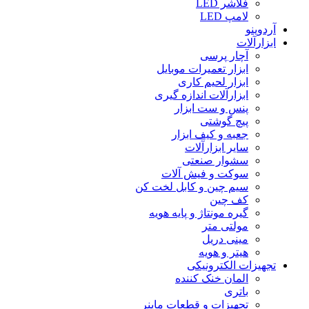
فلاشر LED
لامپ LED
آردوینو
ابزارآلات
آچار پرسی
ابزار تعمیرات موبایل
ابزار لحیم کاری
ابزارآلات اندازه گیری
پنس و ست ابزار
پیچ گوشتی
جعبه و کیف ابزار
سایر ابزارآلات
سشوار صنعتی
سوکت و فیش آلات
سیم چین و کابل لخت کن
کف چین
گیره مونتاژ و پایه هویه
مولتی متر
مینی دریل
هیتر و هویه
تجهیزات الکترونیکی
المان خنک کننده
باتری
تجهیزات و قطعات ماینر