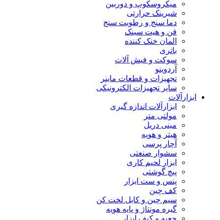
میکروسکوپ و دوربین
شیرینک حرارتی
دما سنج و رطوبت سنج
فن و هیت سینک
المان خنک کننده
باتری
سوکت و فیش آلات
آردوینو
تجهیزات و قطعات ماینر
سایر تجهیزات الکترونیکی
ابزارآلات
ابزارآلات اندازه گیری
مولتی متر
مینی دریل
هیتر و هویه
آچار پرسی
سشوار صنعتی
ابزار لحیم کاری
پیچ گوشتی
پنس و ست ابزار
کف چین
سیم چین و کابل لخت کن
گیره مونتاژ و پایه هویه
جعبه و کیف ابزار