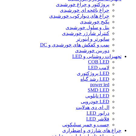
پروژکتور و چراغ خورشیدی
چراغ باغچه ای خورشیدی
چراغ های دیوارکوب خورشیدی
پکیج خورشیدی
پنل و سلول خورشیدی
کنترلر شارژر خورشیدی
سانورتر و اینورتر
پمپ و کفکش های خورشیدی و DC
دوربین خورشیدی
تجهیزات روشنایی و LED
COB LED
لامپ LED
LED پروژکتوری
LED رشد گیاه
power led
SMD LED
LED تابلویی
LED خودرویی
ال ای دی هدلایت
درایور LED
فلاشر LED
چسب و خمیر سیلیکونی
چراغ های شارژی و اضطراری