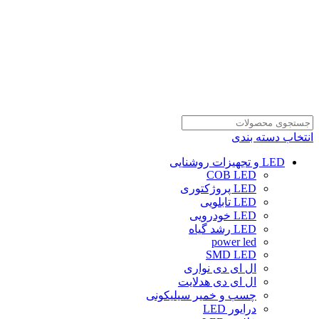
انتخاب دسته بندی
LED و تجهیزات روشنایی
COB LED
LED پروژکتوری
LED تابلویی
LED خودرویی
LED رشد گیاه
power led
SMD LED
ال ای دی نواری
ال ای دی هدلایت
چسب و خمیر سیلیکونی
درایور LED