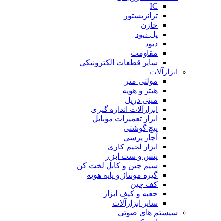
IC
ترانزیستور
خازن
پل دیود
دیود
مقاومت
سایر قطعات الکترونیکی
ابزارآلات
مولتی متر
هیتر و هویه
مینی دریل
ابزارآلات اندازه گیری
ابزار تعمیرات موبایل
پیچ گوشتی
آچار پرسی
ابزار لحیم کاری
پنس و ست ابزار
سیم چین و کابل لخت کن
گیره مونتاژ و پایه هویه
کف چین
جعبه و کیف ابزار
سایر ابزارآلات
سیستم های صوتی