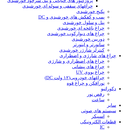
پروژکتور های خیابانی و پنل سرخود خورشیدی
چراغهای سقفی و سوله ای خورشیدی
پکیج خورشیدی
پمپ و کفکش های خورشیدی و DC
پنل و سلول خورشیدی
چراغ باغچه ای خورشیدی
چراغ های دیوارکوب خورشیدی
دوربین خورشیدی
سانورتر و اینورتر
کنترلر شارژر خورشیدی
چراغ های شارژی و اضطراری
چراغ های اضطراری و شارژی
چراغ های پیشانی
چراغ یووی UV
چراغهای خودرویی(۱۲ ولت DC)
نورافکن و چراغ قوه
دکوراتیو
رقص نور
ساعت
سایر
سیستم های صوتی
اسپیکر
قطعات الکترونیکی
IC