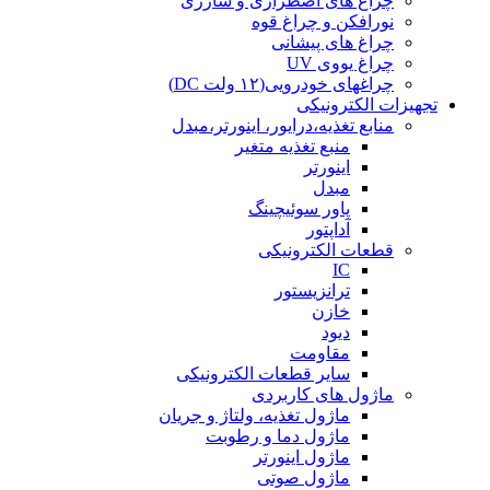
چراغ های اضطراری و شارژی
نورافکن و چراغ قوه
چراغ های پیشانی
چراغ یووی UV
چراغهای خودرویی(۱۲ ولت DC)
تجهیزات الکترونیکی
منابع تغذیه،درایور، اینورتر،مبدل
منبع تغذیه متغیر
اینورتر
مبدل
پاور سوئیچینگ
آداپتور
قطعات الکترونیکی
IC
ترانزیستور
خازن
دیود
مقاومت
سایر قطعات الکترونیکی
ماژول های کاربردی
ماژول تغذیه، ولتاژ و جریان
ماژول دما و رطوبت
ماژول اینورتر
ماژول صوتی