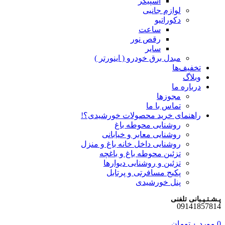
اسپیکر
لوازم جانبی
دکوراتیو
ساعت
رقص نور
سایر
مبدل برق خودرو ( اینورتر )
تخفیف‌ها
وبلاگ
درباره ما
مجوزها
تماس با ما
راهنمای خرید محصولات خورشیدی؟!
روشنایی محوطه باغ
روشنایی معابر و خیابانی
روشنایی داخل خانه باغ و منزل
تزئین محوطه باغ و باغچه
تزئین و روشنایی دیوارها
پکیج مسافرتی و پرتابل
پنل خورشیدی
پـشـتـیـبانی تلفنی
09141857814
0
مورد
۰
تومان