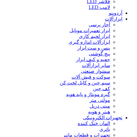
فلاشر LED
لامپ LED
آردوینو
ابزارآلات
آچار پرسی
ابزار تعمیرات موبایل
ابزار لحیم کاری
ابزارآلات اندازه گیری
پنس و ست ابزار
پیچ گوشتی
جعبه و کیف ابزار
سایر ابزارآلات
سشوار صنعتی
سوکت و فیش آلات
سیم چین و کابل لخت کن
کف چین
گیره مونتاژ و پایه هویه
مولتی متر
مینی دریل
هیتر و هویه
تجهیزات الکترونیکی
المان خنک کننده
باتری
تجهیزات و قطعات ماینر