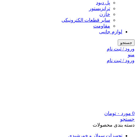
پل دیود
ترانزیستور
خازن
سایر قطعات الکترونیکی
مقاومت
لوازم جانبی
جستجو
ورود / ثبت نام
منو
ورود / ثبت نام
0
مورد
۰
تومان
جستجو
دسته بندی محصولات
تجهیزات سولار و خورشیدی