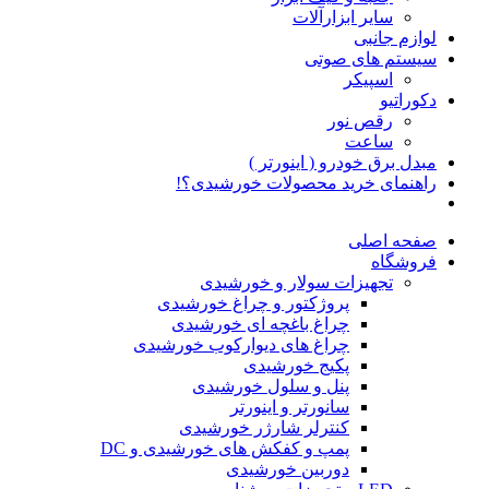
سایر ابزارآلات
لوازم جانبی
سیستم های صوتی
اسپیکر
دکوراتیو
رقص نور
ساعت
مبدل برق خودرو ( اینورتر )
راهنمای خرید محصولات خورشیدی؟!
صفحه اصلی
فروشگاه
تجهیزات سولار و خورشیدی
پروژکتور و چراغ خورشیدی
چراغ باغچه ای خورشیدی
چراغ های دیوارکوب خورشیدی
پکیج خورشیدی
پنل و سلول خورشیدی
سانورتر و اینورتر
کنترلر شارژر خورشیدی
پمپ و کفکش های خورشیدی و DC
دوربین خورشیدی