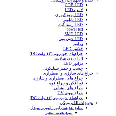
LED و تجهیزات روشنایی
COB LED
لامپ LED
LED پروژکتوری
LED تابلویی
LED رشد گیاه
power led
SMD LED
LED خودرویی
درایور
فلاشر LED
چراغهای خودرویی(۱۲ ولت DC)
ال ای دی هدلایت
درایور LED
چسب و خمیر سیلیکونی
چراغ های شارژی و اضطراری
چراغ های اضطراری و شارژی
نورافکن و چراغ قوه
چراغ های پیشانی
چراغ یووی UV
چراغهای خودرویی(۱۲ ولت DC)
تجهیزات الکترونیکی
منابع تغذیه،درایور، اینورتر،مبدل
منبع تغذیه متغیر