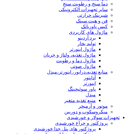
دما سنج و رطوبت سنج
سایر تجهیزات الکترونیکی
شیرینک حرارتی
فن و هیت سینک
کیس پاوربانک
ماژول های کاربردی
برد آردینو
تولید بخار
ماژول اینورتر
ماژول تغذیه، ولتاژ و جریان
ماژول دما و رطوبت
ماژول صوتی
منابع تغذیه،درایور، اینورتر،مبدل
آداپتور
اینورتر
پاور سوئیچینگ
مبدل
منبع تغذیه متغیر
موتور و آرمیچر
میکروسکوپ و دوربین
تجهیزات سولار و خورشیدی
پروژکتور و چراغ خورشیدی
پروژکتور های پنل جدا خورشیدی