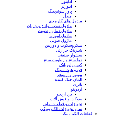
آداپتور
اینورتر
پاور سوئیچینگ
مبدل
ماژول های کاربردی
ماژول تغذیه، ولتاژ و جریان
ماژول دما و رطوبت
ماژول اینورتر
ماژول صوتی
میکروسکوپ و دوربین
شیرینک حرارتی
سشوار صنعتی
دما سنج و رطوبت سنج
کیس پاوربانک
فن و هیت سینک
موتور و آرمیچر
المان خنک کننده
باتری
آردوینو
برد آردینو
سوکت و فیش آلات
تجهیزات و قطعات ماینر
سایر تجهیزات الکترونیکی
قطعات الکترونیکی