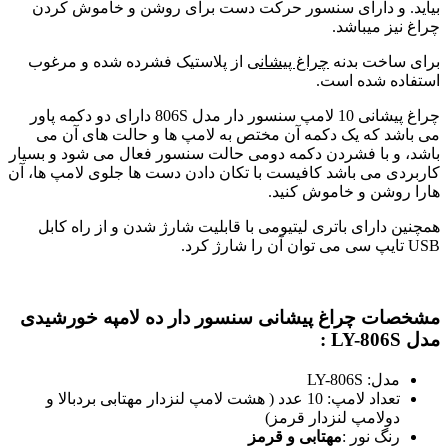
بیاید. و دارای سنسور حرکت دست برای روشن و خاموش کردن
چراغ نیز میباشد.
برای ساخت بدنه
چراغ پیشانی
از پلاستیک فشرده شده و مرغوب
استفاده شده است.
چراغ پیشانی 10 لامپ سنسور دار مدل 806S دارای دو دکمه پاور
می باشد که یک دکمه آن مختص به لامپ ها و حالت های آن می
باشد، و با فشردن دکمه دومی حالت سنسور فعال می شود و بسیار
کاربردی می باشد کافیست با تکان دادن دست ها جلوی لامپ ها، آن
هارا روشن و خاموش کنید.
همچنین دارای باتری لیتیومی با قابلیت شارژ شدن و از راه کابل
USB تایپ سی می توان آن را شارژ کرد.
مشخصات چراغ پیشانی سنسور دار ده لامپه خورشیدی
مدل LY-806S :
مدل: LY-806S
تعداد لامپ: 10 عدد ( هشت لامپ لنزدار مهتابی بردبالا و
دولامپ لنزدار قرمز)
رنگ نور :
مهتابی و قرمز