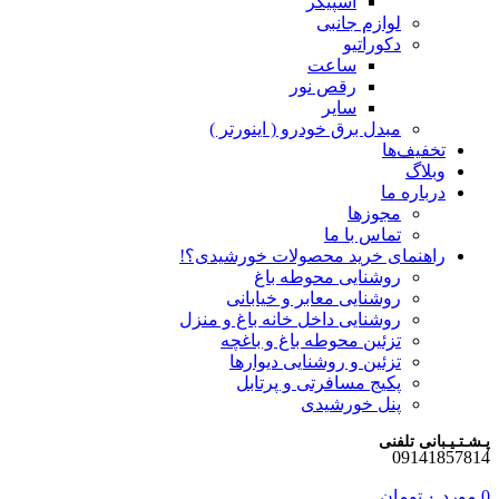
اسپیکر
لوازم جانبی
دکوراتیو
ساعت
رقص نور
سایر
مبدل برق خودرو ( اینورتر )
تخفیف‌ها
وبلاگ
درباره ما
مجوزها
تماس با ما
راهنمای خرید محصولات خورشیدی؟!
روشنایی محوطه باغ
روشنایی معابر و خیابانی
روشنایی داخل خانه باغ و منزل
تزئین محوطه باغ و باغچه
تزئین و روشنایی دیوارها
پکیج مسافرتی و پرتابل
پنل خورشیدی
پـشـتـیـبانی تلفنی
09141857814
0
مورد
۰
تومان