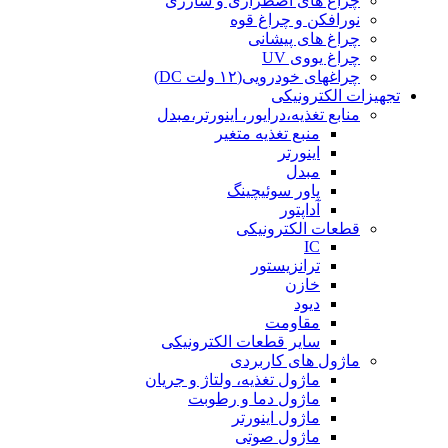
چراغ های اضطراری و شارژی
نورافکن و چراغ قوه
چراغ های پیشانی
چراغ یووی UV
چراغهای خودرویی(۱۲ ولت DC)
تجهیزات الکترونیکی
منابع تغذیه،درایور، اینورتر،مبدل
منبع تغذیه متغیر
اینورتر
مبدل
پاور سوئیچینگ
آداپتور
قطعات الکترونیکی
IC
ترانزیستور
خازن
دیود
مقاومت
سایر قطعات الکترونیکی
ماژول های کاربردی
ماژول تغذیه، ولتاژ و جریان
ماژول دما و رطوبت
ماژول اینورتر
ماژول صوتی