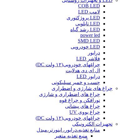
LED و تجهیزات روشنایی
COB LED
لامپ LED
LED پروژکتوری
LED تابلویی
LED رشد گیاه
power led
SMD LED
LED خودرویی
درایور
فلاشر LED
چراغهای خودرویی(۱۲ ولت DC)
ال ای دی هدلایت
درایور LED
چسب و خمیر سیلیکونی
چراغ های شارژی و اضطراری
چراغ های اضطراری و شارژی
نورافکن و چراغ قوه
چراغ های پیشانی
چراغ یووی UV
چراغهای خودرویی(۱۲ ولت DC)
تجهیزات الکترونیکی
منابع تغذیه،درایور، اینورتر،مبدل
منبع تغذیه متغیر