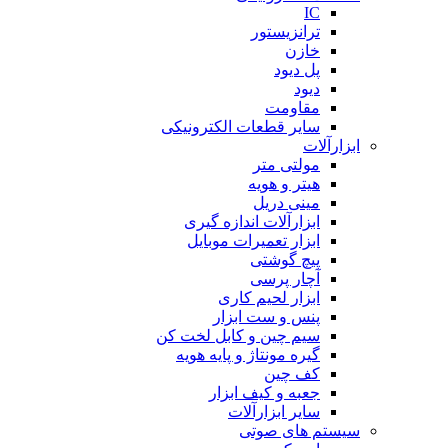
IC
ترانزیستور
خازن
پل دیود
دیود
مقاومت
سایر قطعات الکترونیکی
ابزارآلات
مولتی متر
هیتر و هویه
مینی دریل
ابزارآلات اندازه گیری
ابزار تعمیرات موبایل
پیچ گوشتی
آچار پرسی
ابزار لحیم کاری
پنس و ست ابزار
سیم چین و کابل لخت کن
گیره مونتاژ و پایه هویه
کف چین
جعبه و کیف ابزار
سایر ابزارآلات
سیستم های صوتی