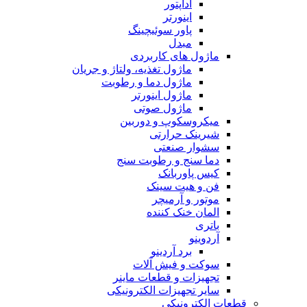
آداپتور
اینورتر
پاور سوئیچینگ
مبدل
ماژول های کاربردی
ماژول تغذیه، ولتاژ و جریان
ماژول دما و رطوبت
ماژول اینورتر
ماژول صوتی
میکروسکوپ و دوربین
شیرینک حرارتی
سشوار صنعتی
دما سنج و رطوبت سنج
کیس پاوربانک
فن و هیت سینک
موتور و آرمیچر
المان خنک کننده
باتری
آردوینو
برد آردینو
سوکت و فیش آلات
تجهیزات و قطعات ماینر
سایر تجهیزات الکترونیکی
قطعات الکترونیکی