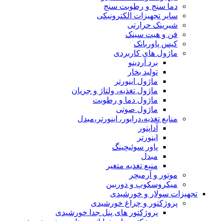
دما سنج و رطوبت سنج
سایر تجهیزات الکترونیکی
شیرینک حرارتی
فن و هیت سینک
کیس پاوربانک
ماژول های کاربردی
برد آردینو
تولید بخار
ماژول اینورتر
ماژول تغذیه، ولتاژ و جریان
ماژول دما و رطوبت
ماژول صوتی
منابع تغذیه،درایور، اینورتر،مبدل
آداپتور
اینورتر
پاور سوئیچینگ
مبدل
منبع تغذیه متغیر
موتور و آرمیچر
میکروسکوپ و دوربین
تجهیزات سولار و خورشیدی
پروژکتور و چراغ خورشیدی
پروژکتور های پنل جدا خورشیدی