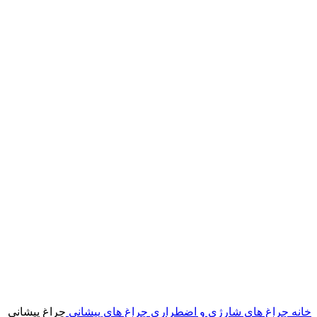
خانه
چراغ های شارژی و اضطراری
چراغ های پیشانی
چراغ پیشانی