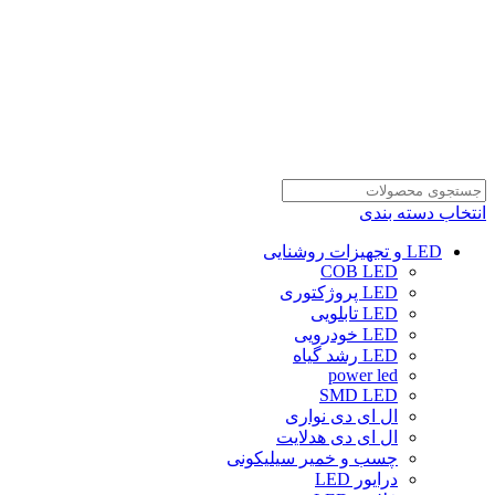
انتخاب دسته بندی
LED و تجهیزات روشنایی
COB LED
LED پروژکتوری
LED تابلویی
LED خودرویی
LED رشد گیاه
power led
SMD LED
ال ای دی نواری
ال ای دی هدلایت
چسب و خمیر سیلیکونی
درایور LED