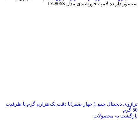
سنسور دار ده لامپه خورشیدی مدل LY-806S
ترازوی دیجیتال جیبی( چهار صفر)با دقت یک هزارم گرم با ظرفیت
50 گرم
بازگشت به محصولات