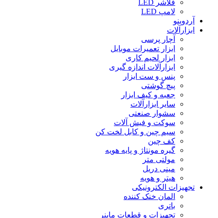
فلاشر LED
لامپ LED
آردوینو
ابزارآلات
آچار پرسی
ابزار تعمیرات موبایل
ابزار لحیم کاری
ابزارآلات اندازه گیری
پنس و ست ابزار
پیچ گوشتی
جعبه و کیف ابزار
سایر ابزارآلات
سشوار صنعتی
سوکت و فیش آلات
سیم چین و کابل لخت کن
کف چین
گیره مونتاژ و پایه هویه
مولتی متر
مینی دریل
هیتر و هویه
تجهیزات الکترونیکی
المان خنک کننده
باتری
تجهیزات و قطعات ماینر