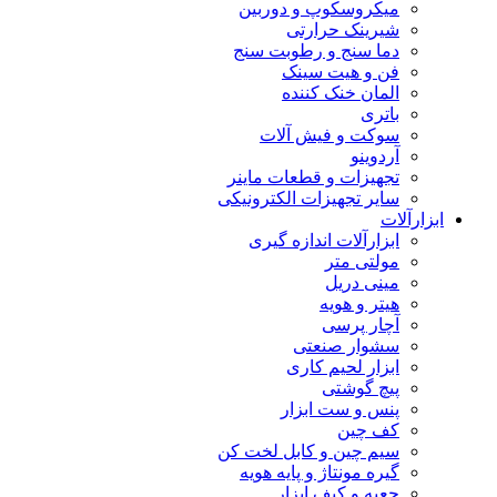
میکروسکوپ و دوربین
شیرینک حرارتی
دما سنج و رطوبت سنج
فن و هیت سینک
المان خنک کننده
باتری
سوکت و فیش آلات
آردوینو
تجهیزات و قطعات ماینر
سایر تجهیزات الکترونیکی
ابزارآلات
ابزارآلات اندازه گیری
مولتی متر
مینی دریل
هیتر و هویه
آچار پرسی
سشوار صنعتی
ابزار لحیم کاری
پیچ گوشتی
پنس و ست ابزار
کف چین
سیم چین و کابل لخت کن
گیره مونتاژ و پایه هویه
جعبه و کیف ابزار