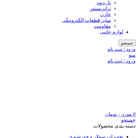
پل دیود
ترانزیستور
خازن
سایر قطعات الکترونیکی
مقاومت
لوازم جانبی
جستجو
ورود / ثبت نام
منو
ورود / ثبت نام
0
مورد
۰
تومان
جستجو
دسته بندی محصولات
تجهیزات سولار و خورشیدی