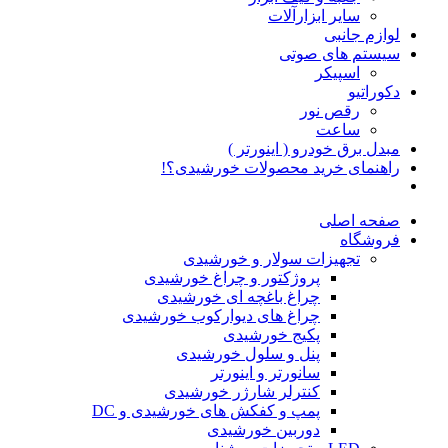
سایر ابزارآلات
لوازم جانبی
سیستم های صوتی
اسپیکر
دکوراتیو
رقص نور
ساعت
مبدل برق خودرو ( اینورتر )
راهنمای خرید محصولات خورشیدی؟!
صفحه اصلی
فروشگاه
تجهیزات سولار و خورشیدی
پروژکتور و چراغ خورشیدی
چراغ باغچه ای خورشیدی
چراغ های دیوارکوب خورشیدی
پکیج خورشیدی
پنل و سلول خورشیدی
سانورتر و اینورتر
کنترلر شارژر خورشیدی
پمپ و کفکش های خورشیدی و DC
دوربین خورشیدی