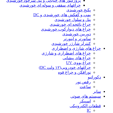
پروژکتور های خیابانی و پنل سرخود خورشیدی
چراغهای سقفی و سوله ای خورشیدی
پکیج خورشیدی
پمپ و کفکش های خورشیدی و DC
پنل و سلول خورشیدی
چراغ باغچه ای خورشیدی
چراغ های دیوارکوب خورشیدی
دوربین خورشیدی
سانورتر و اینورتر
کنترلر شارژر خورشیدی
چراغ های شارژی و اضطراری
چراغ های اضطراری و شارژی
چراغ های پیشانی
چراغ یووی UV
چراغهای خودرویی(۱۲ ولت DC)
نورافکن و چراغ قوه
دکوراتیو
رقص نور
ساعت
سایر
سیستم های صوتی
اسپیکر
قطعات الکترونیکی
IC