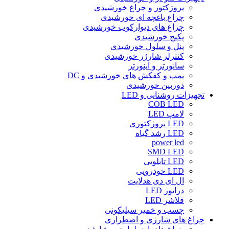
پروژکتور و چراغ خورشیدی
چراغ باغچه ای خورشیدی
چراغ های دیوارکوب خورشیدی
پکیج خورشیدی
پنل و سلول خورشیدی
کنترلر شارژر خورشیدی
سانورتر و اینورتر
پمپ و کفکش های خورشیدی و DC
دوربین خورشیدی
تجهیزات روشنایی و LED
COB LED
لامپ LED
LED پروژکتوری
LED رشد گیاه
power led
SMD LED
LED تابلویی
LED خودرویی
ال ای دی هدلایت
درایور LED
فلاشر LED
چسب و خمیر سیلیکونی
چراغ های شارژی و اضطراری