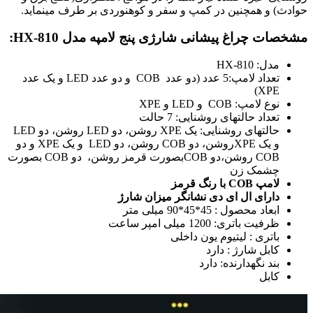
حوادث) و همچنین در کمپ و سفر و کوهنوردی بر طرف مینماید.
مشخصات چراغ پیشانی شارژی پنج لامپه مدل HX-810:
مدل: HX-810
تعداد لامپ:5 عدد (دو عدد COB و دو عدد LED و یک عدد
XPE)
نوع لامپ: COB و LED و XPE
تعداد حالتهای روشنایی: 7 حالت
حالتهای روشنایی: یک XPE روشن، دو LED روشن، دو LED
و یک XPEروشن، دو COB روشن، دو LED و یک XPE و دو
COB روشن،دو COBبصورت قرمز روشن، دو COB بصورت
چشمک زن
لامپ COB با رنگ قرمز
دارای ال ای دی نشانگر میزان شارژ
ابعاد محصول : 45*45*90 میلی متر
ظرفیت باتری: 1200 میلی امپر ساعت
باتری : لیتیوم یون داخلی
کابل شارژ : دارد
بند نگهدارنده: دارد
کابل