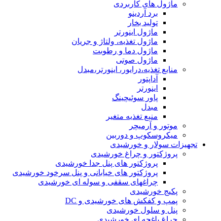
ماژول های کاربردی
برد آردینو
تولید بخار
ماژول اینورتر
ماژول تغذیه، ولتاژ و جریان
ماژول دما و رطوبت
ماژول صوتی
منابع تغذیه،درایور، اینورتر،مبدل
آداپتور
اینورتر
پاور سوئیچینگ
مبدل
منبع تغذیه متغیر
موتور و آرمیچر
میکروسکوپ و دوربین
تجهیزات سولار و خورشیدی
پروژکتور و چراغ خورشیدی
پروژکتور های پنل جدا خورشیدی
پروژکتور های خیابانی و پنل سرخود خورشیدی
چراغهای سقفی و سوله ای خورشیدی
پکیج خورشیدی
پمپ و کفکش های خورشیدی و DC
پنل و سلول خورشیدی
چراغ باغچه ای خورشیدی