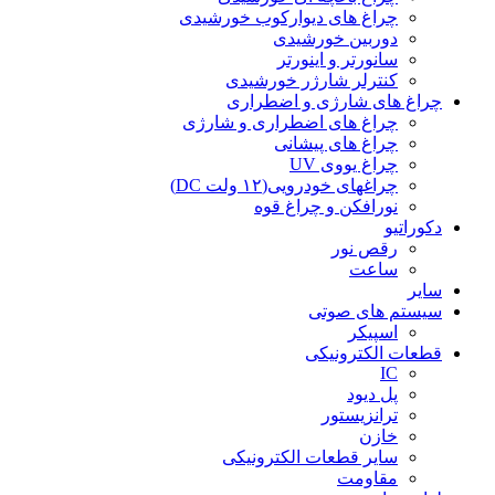
چراغ های دیوارکوب خورشیدی
دوربین خورشیدی
سانورتر و اینورتر
کنترلر شارژر خورشیدی
چراغ های شارژی و اضطراری
چراغ های اضطراری و شارژی
چراغ های پیشانی
چراغ یووی UV
چراغهای خودرویی(۱۲ ولت DC)
نورافکن و چراغ قوه
دکوراتیو
رقص نور
ساعت
سایر
سیستم های صوتی
اسپیکر
قطعات الکترونیکی
IC
پل دیود
ترانزیستور
خازن
سایر قطعات الکترونیکی
مقاومت