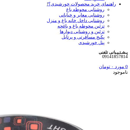
راهنمای خرید محصولات خورشیدی؟!
روشنایی محوطه باغ
روشنایی معابر و خیابانی
روشنایی داخل خانه باغ و منزل
تزئین محوطه باغ و باغچه
تزئین و روشنایی دیوارها
پکیج مسافرتی و پرتابل
پنل خورشیدی
پـشـتـیـبانی تلفنی
09141857814
0
مورد
۰
تومان
ناموجود