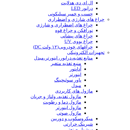
ال ای دی هدلایت
درایور LED
چسب و خمیر سیلیکونی
چراغ های شارژی و اضطراری
چراغ های اضطراری و شارژی
نورافکن و چراغ قوه
چراغ های پیشانی
چراغ یووی UV
چراغهای خودرویی(۱۲ ولت DC)
تجهیزات الکترونیکی
منابع تغذیه،درایور، اینورتر،مبدل
منبع تغذیه متغیر
آداپتور
اینورتر
پاور سوئیچینگ
مبدل
ماژول های کاربردی
ماژول تغذیه، ولتاژ و جریان
ماژول دما و رطوبت
ماژول اینورتر
ماژول صوتی
میکروسکوپ و دوربین
شیرینک حرارتی
سشوار صنعتی