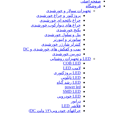
صفحه اصلی
فروشگاه
تجهیزات سولار و خورشیدی
پروژکتور و چراغ خورشیدی
چراغ باغچه ای خورشیدی
چراغ های دیوارکوب خورشیدی
پکیج خورشیدی
پنل و سلول خورشیدی
سانورتر و اینورتر
کنترلر شارژر خورشیدی
پمپ و کفکش های خورشیدی و DC
دوربین خورشیدی
LED و تجهیزات روشنایی
COB LED
لامپ LED
LED پروژکتوری
LED تابلویی
LED رشد گیاه
power led
SMD LED
LED خودرویی
درایور
فلاشر LED
چراغهای خودرویی(۱۲ ولت DC)