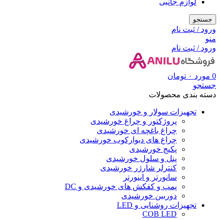
لوازم جانبی
جستجو
ورود / ثبت نام
منو
ورود / ثبت نام
0
مورد
۰
تومان
جستجو
دسته بندی محصولات
تجهیزات سولار و خورشیدی
پروژکتور و چراغ خورشیدی
چراغ باغچه ای خورشیدی
چراغ های دیوارکوب خورشیدی
پکیج خورشیدی
پنل و سلول خورشیدی
کنترلر شارژر خورشیدی
سانورتر و اینورتر
پمپ و کفکش های خورشیدی و DC
دوربین خورشیدی
تجهیزات روشنایی و LED
COB LED