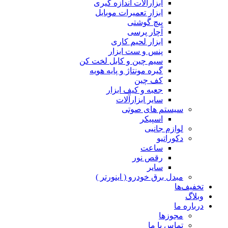
ابزارآلات اندازه گیری
ابزار تعمیرات موبایل
پیچ گوشتی
آچار پرسی
ابزار لحیم کاری
پنس و ست ابزار
سیم چین و کابل لخت کن
گیره مونتاژ و پایه هویه
کف چین
جعبه و کیف ابزار
سایر ابزارآلات
سیستم های صوتی
اسپیکر
لوازم جانبی
دکوراتیو
ساعت
رقص نور
سایر
مبدل برق خودرو ( اینورتر )
تخفیف‌ها
وبلاگ
درباره ما
مجوزها
تماس با ما