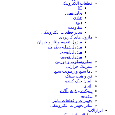
قطعات الکترونیکی
IC
ترانزیستور
خازن
دیود
مقاومت
سایر قطعات الکترونیکی
ماژول های کاربردی
ماژول تغذیه، ولتاژ و جریان
ماژول دما و رطوبت
ماژول اینورتر
ماژول صوتی
میکروسکوپ و دوربین
شیرینک حرارتی
دما سنج و رطوبت سنج
فن و هیت سینک
المان خنک کننده
باتری
سوکت و فیش آلات
آردوینو
تجهیزات و قطعات ماینر
سایر تجهیزات الکترونیکی
ابزارآلات