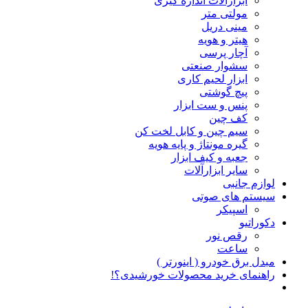
ابزارآلات اندازه گیری
مولتی متر
مینی دریل
هیتر و هویه
آچار پرسی
سشوار صنعتی
ابزار لحیم کاری
پیچ گوشتی
پنس و ست ابزار
کف چین
سیم چین و کابل لخت کن
گیره مونتاژ و پایه هویه
جعبه و کیف ابزار
سایر ابزارآلات
لوازم جانبی
سیستم های صوتی
اسپیکر
دکوراتیو
رقص نور
ساعت
مبدل برق خودرو ( اینورتر )
راهنمای خرید محصولات خورشیدی؟!