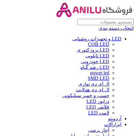
انتخاب دسته بندی
LED و تجهیزات روشنایی
COB LED
LED پروژکتوری
LED تابلویی
LED خودرویی
LED رشد گیاه
power led
SMD LED
ال ای دی نواری
ال ای دی هدلایت
چسب و خمیر سیلیکونی
درایور LED
فلاشر LED
لامپ LED
آردوینو
ابزارآلات
آچار پرسی
ابزار تعمیرات موبایل