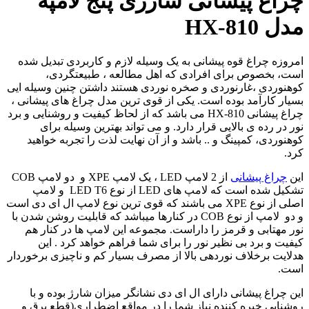
چراغ پیشانی شارژی پنج لامپه
مدل HX-810
امروزه چراغ قوه پیشانی به یک وسیله لازم و کاربردی تبدیل شده
است، بخصوص برای افرادی که اهل مطالعه ، طبیعتگردی،
کوهنوردی ،غارنوردی و صخره نوردی هستند داشتن چنین وسیله ایی
بسیار کارآمد بوده است. یکی از قوی ترین مدل چراغ های پیشانی ،
چراغ پیشانی HX-810 می باشد که از لحاظ کیفیت و روشنایی و برد
نور در رده ی بالایی قرار دارد. و می تواند بهترین وسیله برای
کوهنوردی، کمپینگ و .. باشد و از آن نهایت لذت را تجربه خواهید
کرد.
این
چراغ پیشانی
از 2 لامپ LED ، یک لامپ XPE و دو لامپ COB
تشکیل شده است که لامپ های LED از نوع LED T6 و لامپ
اصلی از نوع XPE می باشند که قوی ترین نوع لامپ ال ای دی است
و دو لامپ از نوع COB در کنارها میباشد که قابلیت روشن شدن با
نور مهتابی و قرمز را داراست. مجموعه این لامپ ها در کنار هم
کیفیت و برد بی نظیر نور را برای شما فراهم خواهد کرد . این
هدلایت برخلاف نوردهی بالا از مصرف بسیار کم و ناچیزی برخوردار
است.
این چراغ پیشانی دارای ال ای دی نشانگر میزان شارژ بوده و با
روشنایی خیره کننده نیاز شما را در مواقع اضطراری(قطع برق و