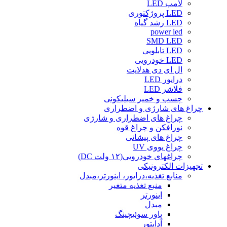
لامپ LED
LED پروژکتوری
LED رشد گیاه
power led
SMD LED
LED تابلویی
LED خودرویی
ال ای دی هدلایت
درایور LED
فلاشر LED
چسب و خمیر سیلیکونی
چراغ های شارژی و اضطراری
چراغ های اضطراری و شارژی
نورافکن و چراغ قوه
چراغ های پیشانی
چراغ یووی UV
چراغهای خودرویی(۱۲ ولت DC)
تجهیزات الکترونیکی
منابع تغذیه،درایور، اینورتر،مبدل
منبع تغذیه متغیر
اینورتر
مبدل
پاور سوئیچینگ
آداپتور