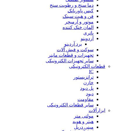
دما سنج و رطوبت سنج
کیس پاوربانک
فن و هیت سینک
موتور و آرمیچر
المان خنک کننده
باتری
آردوینو
برد آردینو
سوکت و فیش آلات
تجهیزات و قطعات ماینر
سایر تجهیزات الکترونیکی
قطعات الکترونیکی
IC
ترانزیستور
خازن
پل دیود
دیود
مقاومت
سایر قطعات الکترونیکی
ابزارآلات
مولتی متر
هیتر و هویه
مینی دریل