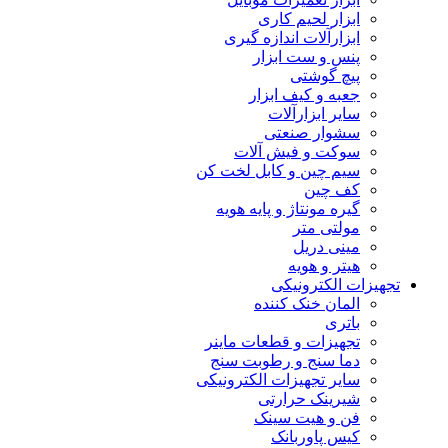
ابزار لحیم کاری
ابزارآلات اندازه گیری
پنس و ست ابزار
پیچ گوشتی
جعبه و کیف ابزار
سایر ابزارآلات
سشوار صنعتی
سوکت و فیش آلات
سیم چین و کابل لخت کن
کف چین
گیره مونتاژ و پایه هویه
مولتی متر
مینی دریل
هیتر و هویه
تجهیزات الکترونیکی
المان خنک کننده
باتری
تجهیزات و قطعات ماینر
دما سنج و رطوبت سنج
سایر تجهیزات الکترونیکی
شیرینک حرارتی
فن و هیت سینک
کیس پاوربانک