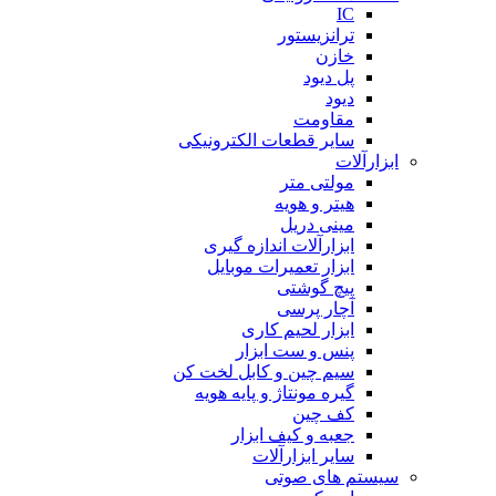
IC
ترانزیستور
خازن
پل دیود
دیود
مقاومت
سایر قطعات الکترونیکی
ابزارآلات
مولتی متر
هیتر و هویه
مینی دریل
ابزارآلات اندازه گیری
ابزار تعمیرات موبایل
پیچ گوشتی
آچار پرسی
ابزار لحیم کاری
پنس و ست ابزار
سیم چین و کابل لخت کن
گیره مونتاژ و پایه هویه
کف چین
جعبه و کیف ابزار
سایر ابزارآلات
سیستم های صوتی