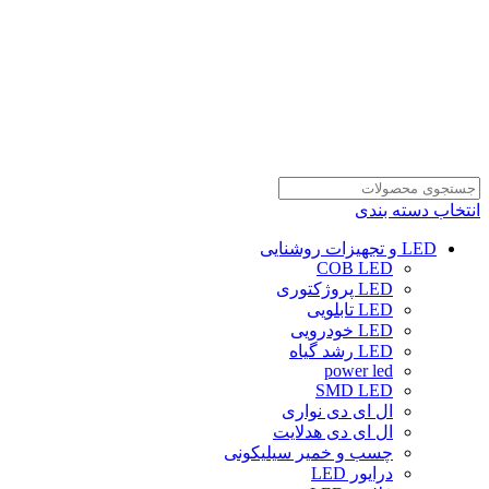
انتخاب دسته بندی
LED و تجهیزات روشنایی
COB LED
LED پروژکتوری
LED تابلویی
LED خودرویی
LED رشد گیاه
power led
SMD LED
ال ای دی نواری
ال ای دی هدلایت
چسب و خمیر سیلیکونی
درایور LED