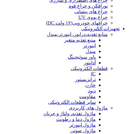
چراغ های اضطراری و شارژی
نورافکن و چراغ قوه
چراغ های پیشانی
چراغ یووی UV
چراغهای خودرویی(۱۲ ولت DC)
تجهیزات الکترونیکی
منابع تغذیه،درایور، اینورتر،مبدل
منبع تغذیه متغیر
اینورتر
مبدل
پاور سوئیچینگ
آداپتور
قطعات الکترونیکی
IC
ترانزیستور
خازن
دیود
مقاومت
سایر قطعات الکترونیکی
ماژول های کاربردی
ماژول تغذیه، ولتاژ و جریان
ماژول دما و رطوبت
ماژول اینورتر
ماژول صوتی