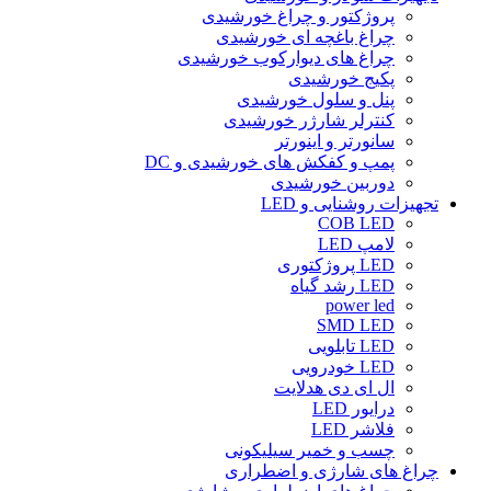
پروژکتور و چراغ خورشیدی
چراغ باغچه ای خورشیدی
چراغ های دیوارکوب خورشیدی
پکیج خورشیدی
پنل و سلول خورشیدی
کنترلر شارژر خورشیدی
سانورتر و اینورتر
پمپ و کفکش های خورشیدی و DC
دوربین خورشیدی
تجهیزات روشنایی و LED
COB LED
لامپ LED
LED پروژکتوری
LED رشد گیاه
power led
SMD LED
LED تابلویی
LED خودرویی
ال ای دی هدلایت
درایور LED
فلاشر LED
چسب و خمیر سیلیکونی
چراغ های شارژی و اضطراری