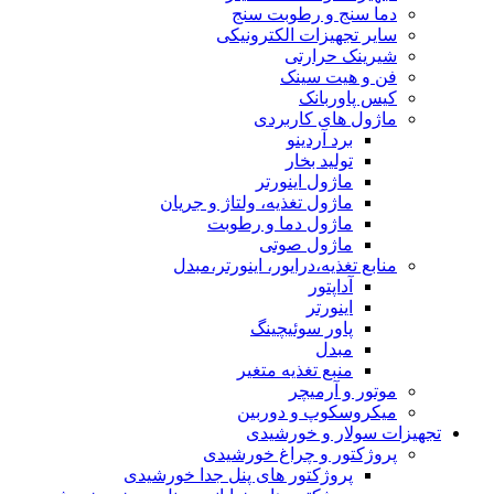
دما سنج و رطوبت سنج
سایر تجهیزات الکترونیکی
شیرینک حرارتی
فن و هیت سینک
کیس پاوربانک
ماژول های کاربردی
برد آردینو
تولید بخار
ماژول اینورتر
ماژول تغذیه، ولتاژ و جریان
ماژول دما و رطوبت
ماژول صوتی
منابع تغذیه،درایور، اینورتر،مبدل
آداپتور
اینورتر
پاور سوئیچینگ
مبدل
منبع تغذیه متغیر
موتور و آرمیچر
میکروسکوپ و دوربین
تجهیزات سولار و خورشیدی
پروژکتور و چراغ خورشیدی
پروژکتور های پنل جدا خورشیدی