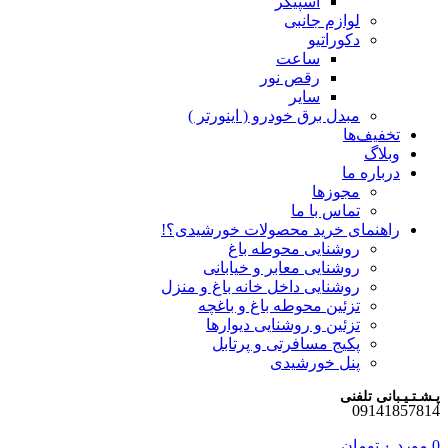
اسپیکر
لوازم جانبی
دکوراتیو
ساعت
رقص نور
سایر
مبدل برق خودرو ( اینورتر )
تخفیف‌ها
وبلاگ
درباره ما
مجوزها
تماس با ما
راهنمای خرید محصولات خورشیدی؟!
روشنایی محوطه باغ
روشنایی معابر و خیابانی
روشنایی داخل خانه باغ و منزل
تزئین محوطه باغ و باغچه
تزئین و روشنایی دیوارها
پکیج مسافرتی و پرتابل
پنل خورشیدی
پـشـتـیـبانی تلفنی
09141857814
0
مورد
۰
تومان