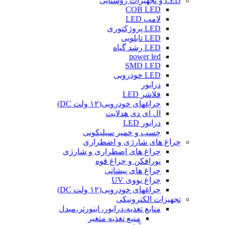
LED و تجهیزات روشنایی
COB LED
لامپ LED
LED پروژکتوری
LED تابلویی
LED رشد گیاه
power led
SMD LED
LED خودرویی
درایور
فلاشر LED
چراغهای خودرویی(۱۲ ولت DC)
ال ای دی هدلایت
درایور LED
چسب و خمیر سیلیکونی
چراغ های شارژی و اضطراری
چراغ های اضطراری و شارژی
نورافکن و چراغ قوه
چراغ های پیشانی
چراغ یووی UV
چراغهای خودرویی(۱۲ ولت DC)
تجهیزات الکترونیکی
منابع تغذیه،درایور، اینورتر،مبدل
منبع تغذیه متغیر