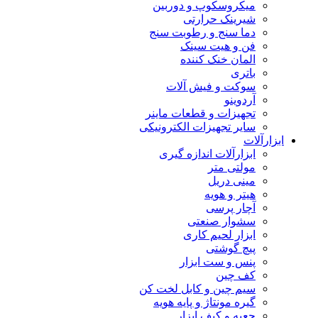
میکروسکوپ و دوربین
شیرینک حرارتی
دما سنج و رطوبت سنج
فن و هیت سینک
المان خنک کننده
باتری
سوکت و فیش آلات
آردوینو
تجهیزات و قطعات ماینر
سایر تجهیزات الکترونیکی
ابزارآلات
ابزارآلات اندازه گیری
مولتی متر
مینی دریل
هیتر و هویه
آچار پرسی
سشوار صنعتی
ابزار لحیم کاری
پیچ گوشتی
پنس و ست ابزار
کف چین
سیم چین و کابل لخت کن
گیره مونتاژ و پایه هویه
جعبه و کیف ابزار