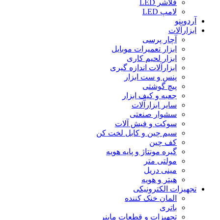
فلاشر LED
لامپ LED
آردوینو
ابزارآلات
آچار پرسی
ابزار تعمیرات موبایل
ابزار لحیم کاری
ابزارآلات اندازه گیری
پنس و ست ابزار
پیچ گوشتی
جعبه و کیف ابزار
سایر ابزارآلات
سشوار صنعتی
سوکت و فیش آلات
سیم چین و کابل لخت کن
کف چین
گیره مونتاژ و پایه هویه
مولتی متر
مینی دریل
هیتر و هویه
تجهیزات الکترونیکی
المان خنک کننده
باتری
تجهیزات و قطعات ماینر