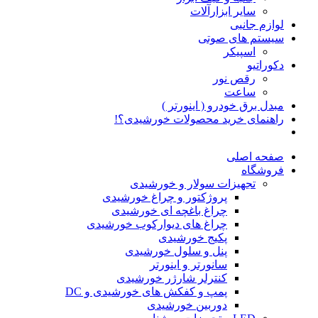
سایر ابزارآلات
لوازم جانبی
سیستم های صوتی
اسپیکر
دکوراتیو
رقص نور
ساعت
مبدل برق خودرو ( اینورتر )
راهنمای خرید محصولات خورشیدی؟!
صفحه اصلی
فروشگاه
تجهیزات سولار و خورشیدی
پروژکتور و چراغ خورشیدی
چراغ باغچه ای خورشیدی
چراغ های دیوارکوب خورشیدی
پکیج خورشیدی
پنل و سلول خورشیدی
سانورتر و اینورتر
کنترلر شارژر خورشیدی
پمپ و کفکش های خورشیدی و DC
دوربین خورشیدی