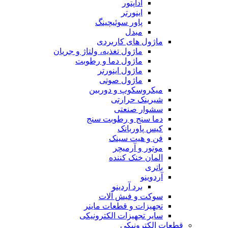
آداپتور
اینورتر
پاور سوئیچینگ
مبدل
ماژول های کاربردی
ماژول تغذیه، ولتاژ و جریان
ماژول دما و رطوبت
ماژول اینورتر
ماژول صوتی
میکروسکوپ و دوربین
شیرینک حرارتی
سشوار صنعتی
دما سنج و رطوبت سنج
کیس پاوربانک
فن و هیت سینک
موتور و آرمیچر
المان خنک کننده
باتری
آردوینو
برد آردینو
سوکت و فیش آلات
تجهیزات و قطعات ماینر
سایر تجهیزات الکترونیکی
قطعات الکترونیکی