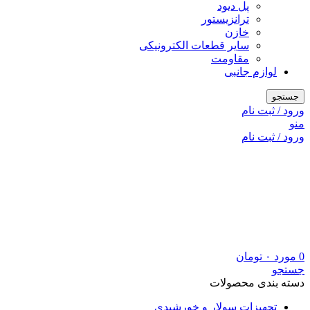
پل دیود
ترانزیستور
خازن
سایر قطعات الکترونیکی
مقاومت
لوازم جانبی
جستجو
ورود / ثبت نام
منو
ورود / ثبت نام
0
مورد
۰
تومان
جستجو
دسته بندی محصولات
تجهیزات سولار و خورشیدی