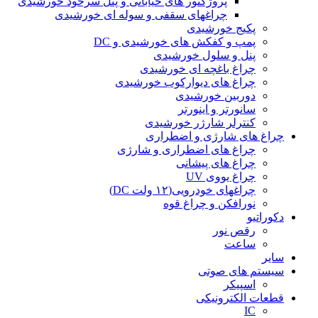
پروژکتور های خیابانی و پنل سرخود خورشیدی
چراغهای سقفی و سوله ای خورشیدی
پکیج خورشیدی
پمپ و کفکش های خورشیدی و DC
پنل و سلول خورشیدی
چراغ باغچه ای خورشیدی
چراغ های دیوارکوب خورشیدی
دوربین خورشیدی
سانورتر و اینورتر
کنترلر شارژر خورشیدی
چراغ های شارژی و اضطراری
چراغ های اضطراری و شارژی
چراغ های پیشانی
چراغ یووی UV
چراغهای خودرویی(۱۲ ولت DC)
نورافکن و چراغ قوه
دکوراتیو
رقص نور
ساعت
سایر
سیستم های صوتی
اسپیکر
قطعات الکترونیکی
IC