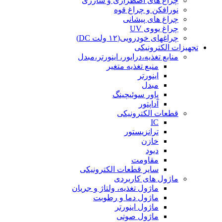
چراغ های اضطراری و شارژی
نورافکن و چراغ قوه
چراغ های پیشانی
چراغ یووی UV
چراغهای خودرویی(۱۲ ولت DC)
تجهیزات الکترونیکی
منابع تغذیه،درایور، اینورتر،مبدل
منبع تغذیه متغیر
اینورتر
مبدل
پاور سوئیچینگ
آداپتور
قطعات الکترونیکی
IC
ترانزیستور
خازن
دیود
مقاومت
سایر قطعات الکترونیکی
ماژول های کاربردی
ماژول تغذیه، ولتاژ و جریان
ماژول دما و رطوبت
ماژول اینورتر
ماژول صوتی