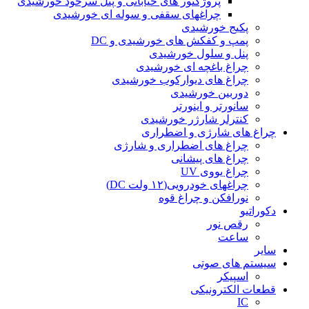
پروژکتور های خیابانی و پنل سرخود خورشیدی
چراغهای سقفی و سوله ای خورشیدی
پکیج خورشیدی
پمپ و کفکش های خورشیدی و DC
پنل و سلول خورشیدی
چراغ باغچه ای خورشیدی
چراغ های دیوارکوب خورشیدی
دوربین خورشیدی
سانورتر و اینورتر
کنترلر شارژر خورشیدی
چراغ های شارژی و اضطراری
چراغ های اضطراری و شارژی
چراغ های پیشانی
چراغ یووی UV
چراغهای خودرویی(۱۲ ولت DC)
نورافکن و چراغ قوه
دکوراتیو
رقص نور
ساعت
سایر
سیستم های صوتی
اسپیکر
قطعات الکترونیکی
IC