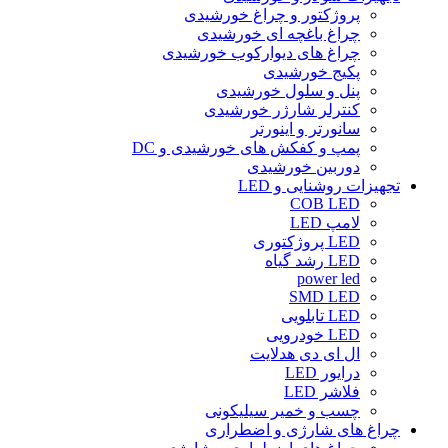
پروژکتور و چراغ خورشیدی
چراغ باغچه ای خورشیدی
چراغ های دیوارکوب خورشیدی
پکیج خورشیدی
پنل و سلول خورشیدی
کنترلر شارژر خورشیدی
سانورتر و اینورتر
پمپ و کفکش های خورشیدی و DC
دوربین خورشیدی
تجهیزات روشنایی و LED
COB LED
لامپ LED
LED پروژکتوری
LED رشد گیاه
power led
SMD LED
LED تابلویی
LED خودرویی
ال ای دی هدلایت
درایور LED
فلاشر LED
چسب و خمیر سیلیکونی
چراغ های شارژی و اضطراری