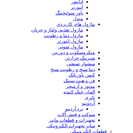
آداپتور
اینورتر
پاور سوئیچینگ
مبدل
ماژول های کاربردی
ماژول تغذیه، ولتاژ و جریان
ماژول دما و رطوبت
ماژول اینورتر
ماژول صوتی
میکروسکوپ و دوربین
شیرینک حرارتی
سشوار صنعتی
دما سنج و رطوبت سنج
کیس پاوربانک
فن و هیت سینک
موتور و آرمیچر
المان خنک کننده
باتری
آردوینو
برد آردینو
سوکت و فیش آلات
تجهیزات و قطعات ماینر
سایر تجهیزات الکترونیکی
قطعات الکترونیکی