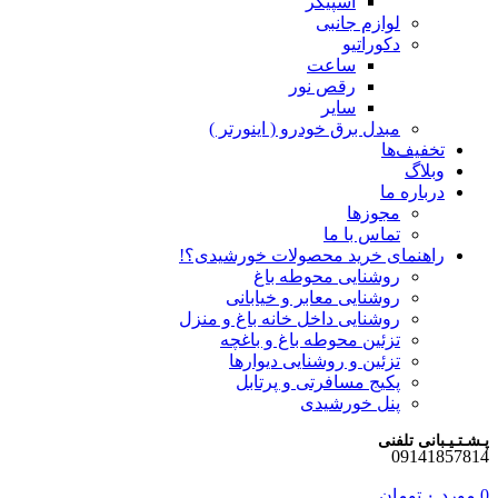
اسپیکر
لوازم جانبی
دکوراتیو
ساعت
رقص نور
سایر
مبدل برق خودرو ( اینورتر )
تخفیف‌ها
وبلاگ
درباره ما
مجوزها
تماس با ما
راهنمای خرید محصولات خورشیدی؟!
روشنایی محوطه باغ
روشنایی معابر و خیابانی
روشنایی داخل خانه باغ و منزل
تزئین محوطه باغ و باغچه
تزئین و روشنایی دیوارها
پکیج مسافرتی و پرتابل
پنل خورشیدی
پـشـتـیـبانی تلفنی
09141857814
0
مورد
۰
تومان