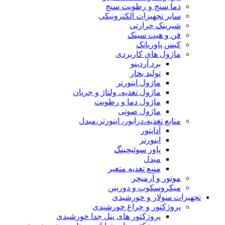
دما سنج و رطوبت سنج
سایر تجهیزات الکترونیکی
شیرینک حرارتی
فن و هیت سینک
کیس پاوربانک
ماژول های کاربردی
برد آردینو
تولید بخار
ماژول اینورتر
ماژول تغذیه، ولتاژ و جریان
ماژول دما و رطوبت
ماژول صوتی
منابع تغذیه،درایور، اینورتر،مبدل
آداپتور
اینورتر
پاور سوئیچینگ
مبدل
منبع تغذیه متغیر
موتور و آرمیچر
میکروسکوپ و دوربین
تجهیزات سولار و خورشیدی
پروژکتور و چراغ خورشیدی
پروژکتور های پنل جدا خورشیدی