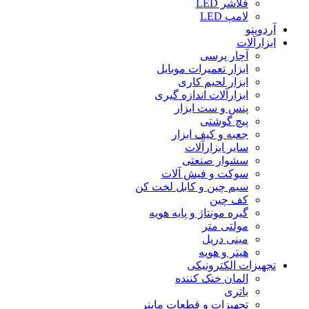
فلاشر LED
لامپ LED
آردوینو
ابزارآلات
آچار پرسی
ابزار تعمیرات موبایل
ابزار لحیم کاری
ابزارآلات اندازه گیری
پنس و ست ابزار
پیچ گوشتی
جعبه و کیف ابزار
سایر ابزارآلات
سشوار صنعتی
سوکت و فیش آلات
سیم چین و کابل لخت کن
کف چین
گیره مونتاژ و پایه هویه
مولتی متر
مینی دریل
هیتر و هویه
تجهیزات الکترونیکی
المان خنک کننده
باتری
تجهیزات و قطعات ماینر