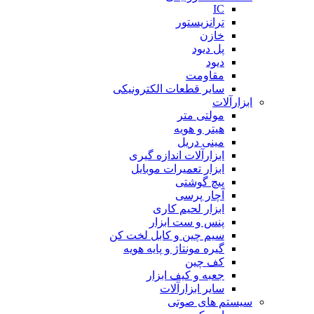
IC
ترانزیستور
خازن
پل دیود
دیود
مقاومت
سایر قطعات الکترونیکی
ابزارآلات
مولتی متر
هیتر و هویه
مینی دریل
ابزارآلات اندازه گیری
ابزار تعمیرات موبایل
پیچ گوشتی
آچار پرسی
ابزار لحیم کاری
پنس و ست ابزار
سیم چین و کابل لخت کن
گیره مونتاژ و پایه هویه
کف چین
جعبه و کیف ابزار
سایر ابزارآلات
سیستم های صوتی