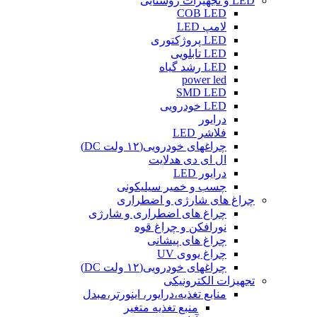
LED و تجهیزات روشنایی
COB LED
لامپ LED
LED پروژکتوری
LED تابلویی
LED رشد گیاه
power led
SMD LED
LED خودرویی
درایور
فلاشر LED
چراغهای خودرویی(۱۲ ولت DC)
ال ای دی هدلایت
درایور LED
چسب و خمیر سیلیکونی
چراغ های شارژی و اضطراری
چراغ های اضطراری و شارژی
نورافکن و چراغ قوه
چراغ های پیشانی
چراغ یووی UV
چراغهای خودرویی(۱۲ ولت DC)
تجهیزات الکترونیکی
منابع تغذیه،درایور، اینورتر،مبدل
منبع تغذیه متغیر