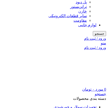
پل دیود
ترانزیستور
خازن
سایر قطعات الکترونیکی
مقاومت
لوازم جانبی
جستجو
ورود / ثبت نام
منو
ورود / ثبت نام
0
مورد
۰
تومان
جستجو
دسته بندی محصولات
تجهیزات سولار و خورشیدی