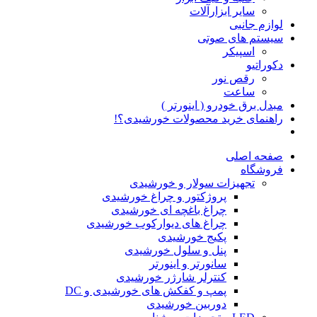
سایر ابزارآلات
لوازم جانبی
سیستم های صوتی
اسپیکر
دکوراتیو
رقص نور
ساعت
مبدل برق خودرو ( اینورتر )
راهنمای خرید محصولات خورشیدی؟!
صفحه اصلی
فروشگاه
تجهیزات سولار و خورشیدی
پروژکتور و چراغ خورشیدی
چراغ باغچه ای خورشیدی
چراغ های دیوارکوب خورشیدی
پکیج خورشیدی
پنل و سلول خورشیدی
سانورتر و اینورتر
کنترلر شارژر خورشیدی
پمپ و کفکش های خورشیدی و DC
دوربین خورشیدی