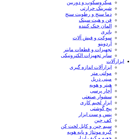
میکروسکوپ و دوربین
شیرینک حرارتی
دما سنج و رطوبت سنج
فن و هیت سینک
المان خنک کننده
باتری
سوکت و فیش آلات
آردوینو
تجهیزات و قطعات ماینر
سایر تجهیزات الکترونیکی
ابزارآلات
ابزارآلات اندازه گیری
مولتی متر
مینی دریل
هیتر و هویه
آچار پرسی
سشوار صنعتی
ابزار لحیم کاری
پیچ گوشتی
پنس و ست ابزار
کف چین
سیم چین و کابل لخت کن
گیره مونتاژ و پایه هویه
جعبه و کیف ابزار