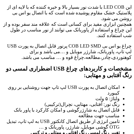
این LED COB با شدت نور بسیار بالا و خیره کننده که با لایه ای از
پلاستیک خشک مقاوم پوشیده شده است که با اتصال یو اس بی
روشن می شود.
همچنین ابزاری مفید برای کسانی است که علاقه مند سفر بوده و از
این چراغ و استفاده از پاوربانک می توانند از نور مناسب در طول
شب استفاده کنند.
چراغ یو اس بی COB LED SMD پرنور قابل اتصال به پورت USB
لپ تاپ، پاوربانک، شارژر موبایل و …می باشد و برای
کوهنوردی،چادر،مطالعه،چراغ قوه و … مناسب می باشد.
مشخصات و کاربردهای چراغ USB اضطراری لمسی دو
رنگ آفتابی و مهتابی
:
امکان اتصال به پورت USB لپ تاپ جهت روشنایی بر روی
کیبورد
ولتاژ: ۵ ولت
رنگ نور: آفتابی، مهتابی، نچرال(ترکیبی)
قابل اتصال به شارژرگوشی و امکان کارکرد با پاور بانک
مناسب جهت مطالعه
تامین انرژی از طریق اتصال کانکتور USB به لپ تاپ، تبدیل
OTG گوشی موبایل، شارژر، پاوربانک و …
تغییر رنگ لمسی رنگ افتابی و مهتابی و ترکیبی