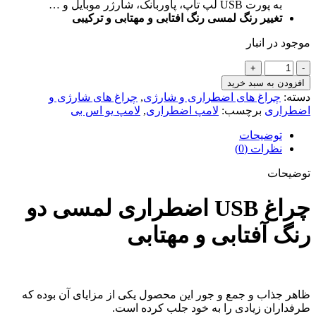
به پورت USB لپ تاپ، پاوربانک، شارژر موبایل و …
تغییر رنگ لمسی رنگ افتابی و مهتابی و ترکیبی
موجود در انبار
چراغ
USB
افزودن به سبد خرید
اضطراری
دسته:
چراغ های اضطراری و شارژی
,
چراغ های شارژی و
لمسی
اضطراری
برچسب:
لامپ اضطراری
,
لامپ یو اس بی
دو
رنگ
توضیحات
آفتابی
نظرات (0)
و
توضیحات
مهتابی
عدد
چراغ USB اضطراری لمسی دو
رنگ آفتابی و مهتابی
ظاهر جذاب و جمع و جور این محصول یکی از مزایای آن بوده که
طرفداران زیادی را به خود جلب کرده است.