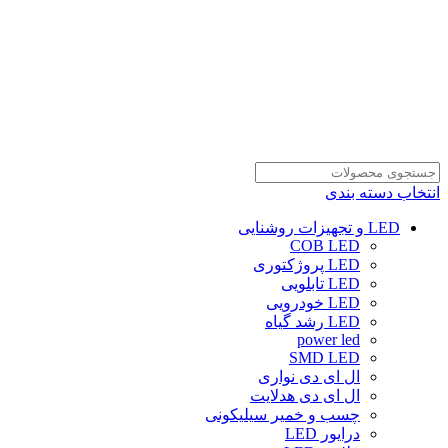
انتخاب دسته بندی
LED و تجهیزات روشنایی
COB LED
LED پروژکتوری
LED تابلویی
LED خودرویی
LED رشد گیاه
power led
SMD LED
ال ای دی نواری
ال ای دی هدلایت
چسب و خمیر سیلیکونی
درایور LED