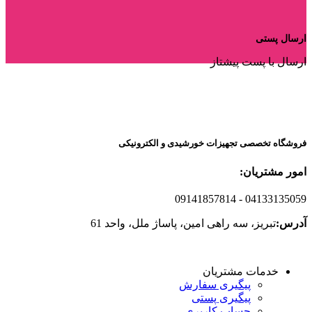
ارسال پستی
ارسال با پست پیشتاز
فروشگاه تخصصی تجهیزات خورشیدی و الکترونیکی
امور مشتریان:
09141857814
- 04133135059
آدرس:
تبریز، سه راهی امین، پاساژ ملل، واحد 61
خدمات مشتریان
پیگیری سفارش
پیگیری پستی
حساب کاربری