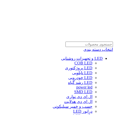
انتخاب دسته بندی
LED و تجهیزات روشنایی
COB LED
LED پروژکتوری
LED تابلویی
LED خودرویی
LED رشد گیاه
power led
SMD LED
ال ای دی نواری
ال ای دی هدلایت
چسب و خمیر سیلیکونی
درایور LED