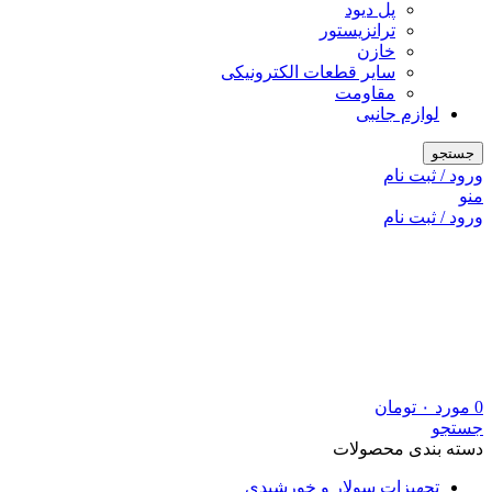
پل دیود
ترانزیستور
خازن
سایر قطعات الکترونیکی
مقاومت
لوازم جانبی
جستجو
ورود / ثبت نام
منو
ورود / ثبت نام
0
مورد
۰
تومان
جستجو
دسته بندی محصولات
تجهیزات سولار و خورشیدی