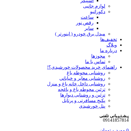
اسپیکر
لوازم جانبی
دکوراتیو
ساعت
رقص نور
سایر
مبدل برق خودرو ( اینورتر )
تخفیف‌ها
وبلاگ
درباره ما
مجوزها
تماس با ما
راهنمای خرید محصولات خورشیدی؟!
روشنایی محوطه باغ
روشنایی معابر و خیابانی
روشنایی داخل خانه باغ و منزل
تزئین محوطه باغ و باغچه
تزئین و روشنایی دیوارها
پکیج مسافرتی و پرتابل
پنل خورشیدی
پـشـتـیـبانی تلفنی
09141857814
0
مورد
۰
تومان