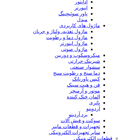
آداپتور
اینورتر
پاور سوئیچینگ
مبدل
ماژول های کاربردی
ماژول تغذیه، ولتاژ و جریان
ماژول دما و رطوبت
ماژول اینورتر
ماژول صوتی
میکروسکوپ و دوربین
شیرینک حرارتی
سشوار صنعتی
دما سنج و رطوبت سنج
کیس پاوربانک
فن و هیت سینک
موتور و آرمیچر
المان خنک کننده
باتری
آردوینو
برد آردینو
سوکت و فیش آلات
تجهیزات و قطعات ماینر
سایر تجهیزات الکترونیکی
قطعات الکترونیکی