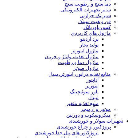
دما سنج و رطوبت سنج
سایر تجهیزات الکترونیکی
شیرینک حرارتی
فن و هیت سینک
کیس پاوربانک
ماژول های کاربردی
برد آردینو
تولید بخار
ماژول اینورتر
ماژول تغذیه، ولتاژ و جریان
ماژول دما و رطوبت
ماژول صوتی
منابع تغذیه،درایور، اینورتر،مبدل
آداپتور
اینورتر
پاور سوئیچینگ
مبدل
منبع تغذیه متغیر
موتور و آرمیچر
میکروسکوپ و دوربین
تجهیزات سولار و خورشیدی
پروژکتور و چراغ خورشیدی
پروژکتور های پنل جدا خورشیدی