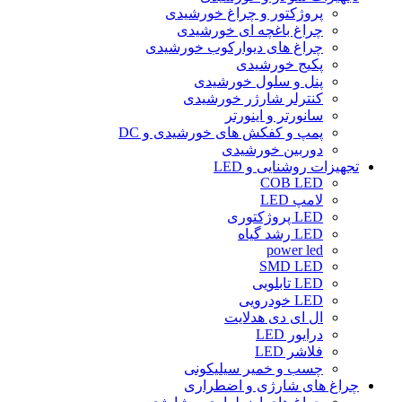
پروژکتور و چراغ خورشیدی
چراغ باغچه ای خورشیدی
چراغ های دیوارکوب خورشیدی
پکیج خورشیدی
پنل و سلول خورشیدی
کنترلر شارژر خورشیدی
سانورتر و اینورتر
پمپ و کفکش های خورشیدی و DC
دوربین خورشیدی
تجهیزات روشنایی و LED
COB LED
لامپ LED
LED پروژکتوری
LED رشد گیاه
power led
SMD LED
LED تابلویی
LED خودرویی
ال ای دی هدلایت
درایور LED
فلاشر LED
چسب و خمیر سیلیکونی
چراغ های شارژی و اضطراری