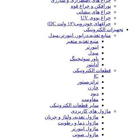
چراغ های اضطراری و شارژی
نورافکن و چراغ قوه
چراغ های پیشانی
چراغ یووی UV
چراغهای خودرویی(۱۲ ولت DC)
تجهیزات الکترونیکی
منابع تغذیه،درایور، اینورتر،مبدل
منبع تغذیه متغیر
اینورتر
مبدل
پاور سوئیچینگ
آداپتور
قطعات الکترونیکی
IC
ترانزیستور
خازن
دیود
مقاومت
سایر قطعات الکترونیکی
ماژول های کاربردی
ماژول تغذیه، ولتاژ و جریان
ماژول دما و رطوبت
ماژول اینورتر
ماژول صوتی