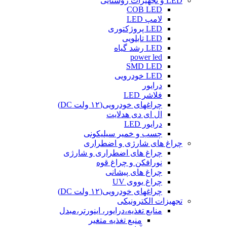
LED و تجهیزات روشنایی
COB LED
لامپ LED
LED پروژکتوری
LED تابلویی
LED رشد گیاه
power led
SMD LED
LED خودرویی
درایور
فلاشر LED
چراغهای خودرویی(۱۲ ولت DC)
ال ای دی هدلایت
درایور LED
چسب و خمیر سیلیکونی
چراغ های شارژی و اضطراری
چراغ های اضطراری و شارژی
نورافکن و چراغ قوه
چراغ های پیشانی
چراغ یووی UV
چراغهای خودرویی(۱۲ ولت DC)
تجهیزات الکترونیکی
منابع تغذیه،درایور، اینورتر،مبدل
منبع تغذیه متغیر