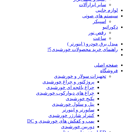
سایر ابزارآلات
لوازم جانبی
سیستم های صوتی
اسپیکر
دکوراتیو
رقص نور
ساعت
مبدل برق خودرو ( اینورتر )
راهنمای خرید محصولات خورشیدی؟!
صفحه اصلی
فروشگاه
تجهیزات سولار و خورشیدی
پروژکتور و چراغ خورشیدی
چراغ باغچه ای خورشیدی
چراغ های دیوارکوب خورشیدی
پکیج خورشیدی
پنل و سلول خورشیدی
سانورتر و اینورتر
کنترلر شارژر خورشیدی
پمپ و کفکش های خورشیدی و DC
دوربین خورشیدی