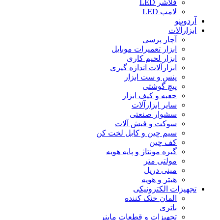
فلاشر LED
لامپ LED
آردوینو
ابزارآلات
آچار پرسی
ابزار تعمیرات موبایل
ابزار لحیم کاری
ابزارآلات اندازه گیری
پنس و ست ابزار
پیچ گوشتی
جعبه و کیف ابزار
سایر ابزارآلات
سشوار صنعتی
سوکت و فیش آلات
سیم چین و کابل لخت کن
کف چین
گیره مونتاژ و پایه هویه
مولتی متر
مینی دریل
هیتر و هویه
تجهیزات الکترونیکی
المان خنک کننده
باتری
تجهیزات و قطعات ماینر