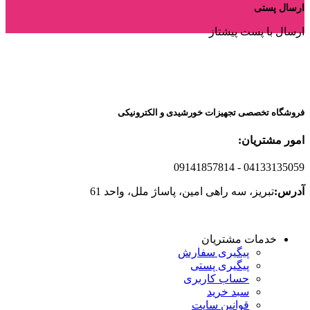
ارسال پستی
ارسال با پست پیشتاز
فروشگاه تخصصی تجهیزات خورشیدی و الکترونیکی
امور مشتریان:
09141857814
- 04133135059
آدرس:
تبریز، سه راهی امین، پاساژ ملل، واحد 61
خدمات مشتریان
پیگیری سفارش
پیگیری پستی
حساب کاربری
سبد خرید
قوانین سایت