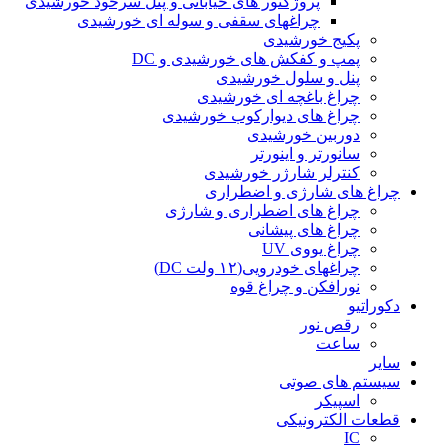
پروژکتور های خیابانی و پنل سرخود خورشیدی
چراغهای سقفی و سوله ای خورشیدی
پکیج خورشیدی
پمپ و کفکش های خورشیدی و DC
پنل و سلول خورشیدی
چراغ باغچه ای خورشیدی
چراغ های دیوارکوب خورشیدی
دوربین خورشیدی
سانورتر و اینورتر
کنترلر شارژر خورشیدی
چراغ های شارژی و اضطراری
چراغ های اضطراری و شارژی
چراغ های پیشانی
چراغ یووی UV
چراغهای خودرویی(۱۲ ولت DC)
نورافکن و چراغ قوه
دکوراتیو
رقص نور
ساعت
سایر
سیستم های صوتی
اسپیکر
قطعات الکترونیکی
IC