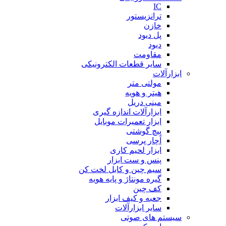
IC
ترانزیستور
خازن
پل دیود
دیود
مقاومت
سایر قطعات الکترونیکی
ابزارآلات
مولتی متر
هیتر و هویه
مینی دریل
ابزارآلات اندازه گیری
ابزار تعمیرات موبایل
پیچ گوشتی
آچار پرسی
ابزار لحیم کاری
پنس و ست ابزار
سیم چین و کابل لخت کن
گیره مونتاژ و پایه هویه
کف چین
جعبه و کیف ابزار
سایر ابزارآلات
سیستم های صوتی