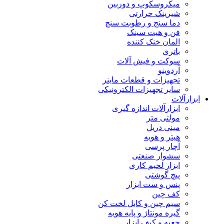
میکروسکوپ و دوربین
شیرینک حرارتی
دما سنج و رطوبت سنج
فن و هیت سینک
المان خنک کننده
باتری
سوکت و فیش آلات
آردوینو
تجهیزات و قطعات ماینر
سایر تجهیزات الکترونیکی
ابزارآلات
ابزارآلات اندازه گیری
مولتی متر
مینی دریل
هیتر و هویه
آچار پرسی
سشوار صنعتی
ابزار لحیم کاری
پیچ گوشتی
پنس و ست ابزار
کف چین
سیم چین و کابل لخت کن
گیره مونتاژ و پایه هویه
جعبه و کیف ابزار